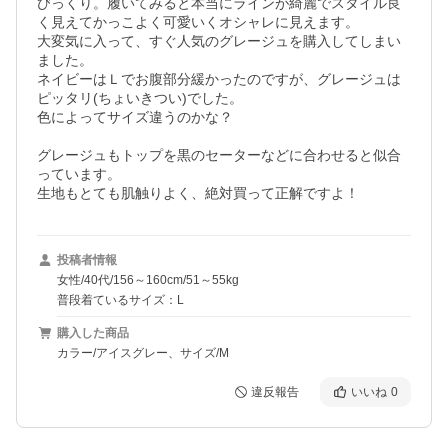
びっくり。履いてみると本当にラインが綺麗でスタイル良
く見えてかっこよく可愛いくオシャレに見えます。

大変気に入って、すぐ人気のグレージュを購入してしまい
ました。

ネイビーはＬでお腹部分緩かったのですが、グレージュは
ピッタリ(ちょいきつい)でした。

色によってサイズ違うのかな？

グレージュもトップを黒のセーターなどに合わせると似合
っています。

投稿者情報
女性/40代/156～160cm/51～55kg
普段着ているサイズ：L
購入した商品
カラー/アイスグレー、サイズ/M
違反報告
いいね
0