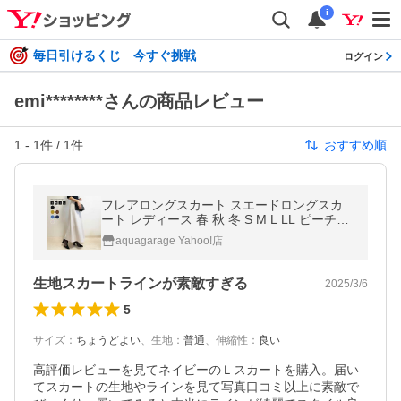
i
毎日引けるくじ 今すぐ挑戦
ログイン
emi********さんの商品レビュー
1
-
1
件 /
1
件
おすすめ順
フレアロングスカート スエードロングスカ
ート レディース 春 秋 冬 S M L LL ピーチス
キン 美ライン きれいめ 大人 上品 ≪ゆうメ
aquagarage Yahoo!店
ール便配送30・代引不可≫
生地スカートラインが素敵すぎる
2025/3/6
5
サイズ
：
ちょうどよい
、
生地
：
普通
、
伸縮性
：
良い
高評価レビューを見てネイビーのＬスカートを購入。届い
てスカートの生地やラインを見て写真口コミ以上に素敵で