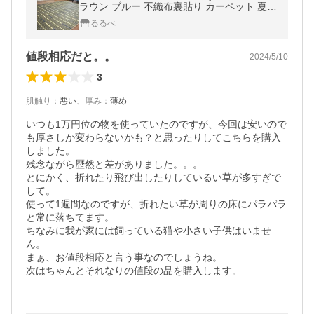
ラウン ブルー 不織布裏貼り カーペット 夏用
夏ラグ ラグ ラグマット
るるべ
値段相応だと。。
2024/5/10
3
肌触り
：
悪い
、
厚み
：
薄め
いつも1万円位の物を使っていたのですが、今回は安いので
も厚さしか変わらないかも？と思ったりしてこちらを購入
しました。

残念ながら歴然と差がありました。。。

とにかく、折れたり飛び出したりしているい草が多すぎで
して。

使って1週間なのですが、折れたい草が周りの床にパラパラ
と常に落ちてます。

ちなみに我が家には飼っている猫や小さい子供はいませ
ん。

まぁ、お値段相応と言う事なのでしょうね。

次はちゃんとそれなりの値段の品を購入します。
