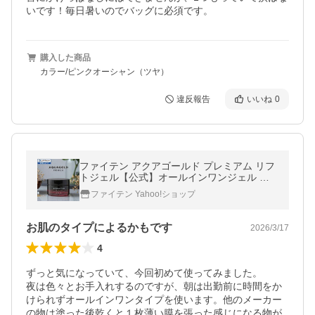
いです！毎日暑いのでバッグに必須です。
購入した商品
カラー/ピンクオーシャン（ツヤ）
違反報告
いいね
0
ファイテン アクアゴールド プレミアム リフ
トジェル【公式】オールインワンジェル 無
添加 シワ しわ 50代 60代 オールインワン ジ
ファイテン Yahoo!ショップ
ェル エイジングケア
お肌のタイプによるかもです
2026/3/17
4
ずっと気になっていて、今回初めて使ってみました。

夜は色々とお手入れするのですが、朝は出勤前に時間をか
けられずオールインワンタイプを使います。他のメーカー
の物は塗った後乾くと１枚薄い膜を張った感じになる物が