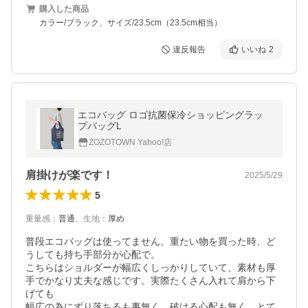
購入した商品
カラー/ブラック、サイズ/23.5cm（23.5cm相当）
違反報告
いいね
2
エコバッグ ロゴ抗菌保冷ショッピングラッ
プバッグL
ZOZOTOWN Yahoo!店
肩掛けが楽です！
2025/5/29
5
重量感
：
普通
、
生地
：
厚め
普段エコバッグは使ってません。重たい物を買った時、ど
うしても持ち手部分が心配で。

こちらはショルダーが幅広くしっかりしていて、素材も厚
手でかなり丈夫な感じです。実際たくさん入れて肩から下
げても

幅広の為にずり落ちるも事無く、破ける心配も無く、とて