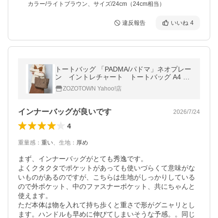
カラー/ライトブラウン、サイズ/24cm（24cm相当）
違反報告
いいね
4
トートバッグ 「PADMA/パドマ」ネオプレー
ン イントレチャート トートバッグ A4 大
容量 軽量 レディース
ZOZOTOWN Yahoo!店
インナーバッグが良いです
2026/7/24
4
重量感
：
重い
、
生地
：
厚め
まず、インナーバッグがとても秀逸です。

よくクタクタでポケットがあっても使いづらくて意味がな
いものがあるのですが、こちらは生地がしっかりしている
ので外ポケット、中のファスナーポケット、共にちゃんと
使えます。

ただ本体は物を入れて持ち歩くと重さで形がグニャリとし
ます。ハンドルも早めに伸びてしまいそうな予感。。同じ