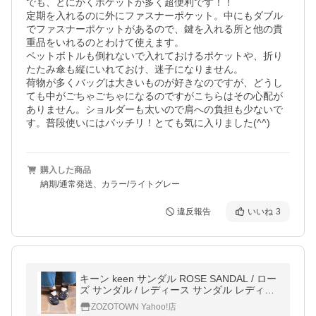
でも、とにかくポケットが多く超便利です！！

定期を入れるのに外にファスナーポケット。中にもダブル
でファスナーポケットがあるので、鍵を入れる所と他の貴
重品をいれるのとわけて使えます。

ペットボトルも倒れないで入れておけるポケットや、折り
たたみ傘も縦にいれておけ、迷子になりません。

荷物が多くバッグは大きいものが好きなのですが、どうし
ても中がごちゃごちゃになるのですがこちらはその心配が
ありません。ショルダーも太いので肩への負担も少ないで
す。普段使いにはバッチリ！とても気に入りました(^^)
購入した商品
納期/通常発送、カラー/ライトグレー
違反報告
いいね
3
キーン keen サンダル ROSE SANDAL / ロー
ズ サンダル / レディース サンダル レディー
ス
ZOZOTOWN Yahoo!店