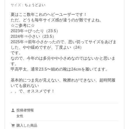
サイズ
：
ちょうどよい
夏はここ数年これのヘビーユーザーです！

ただ、どうも毎年サイズ感が違うのが難ですよね。

☆ご参考に☆

2023年⇒ぴったり（23.5）

2024年⇒小さい（23.5）

2025年⇒前年小さかったので、思い切ってサイズをあげま
した、やや緩めですが、丁度よい（24）

です。

なので、今年のは多分やや小さめなのではないかと思いま
す。　

甲高甲太、通常23.5〜細めの靴は24cmを履いてます。

基本的につま先が見えない、靴擦れができない、超時間履
いても疲れない

。。で、オススメです！
投稿者情報
女性
購入した商品