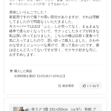
甘さ
：
甘い
、
鮮度
：
良い
、
大きさ
：
普通
、
蜜の入り
：
少ない
、
実際に
食べてみたおいしさの評価
：
とてもおいしい
美味しいりんごでした！

家庭用ですので傷？や黒い部分がありますが、それは理解
してましたので問題なくいただきました。

今スーパーではほぼ「ふじ」しか売ってなく、まぁまぁな
確率で柔らかくなっていて、サクッとしたタイプが好きな
私は買い渋っておりました。こちらの種は以前１度食べて
気に入ってましたので、思い切って購入しました。さわや
かな甘さとジューシーな果汁で、買って良かったです。蜜
はほとんど入ってないですが甘く、サクサク好きな方に、
おすすめします。
購入した商品
出荷時期を選択/【1/22(木)〜1/24(土)】
違反報告
いいね
0
い草ラグ 3畳 191×250cm （cj-97） 和柄 ブ