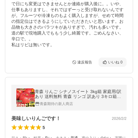
で日にち変更はできませんとか連絡が購入後に。。いや、
仕事もありますし、それではずーっと受け取れないんです
が。フルーツや冷凍ものもよく購入しますが、せめて時間
の指定位はできるようにしていただきたいと思います。お
品物も大きさのバラツキがありすぎで、汚れも多いです。
道の駅で現地購入でももう少し綺麗です。ごめんなさい、
辛口で。。

私はリビは無いです。
違反報告
いいね
0
青森 りんご シナノスイート 3kg箱 家庭用/訳
あり 送料無料 青森 リンゴ 訳あり 3キロ箱★
スイート 家訳 3kg箱
青森期待の新人商店
美味しいりんごです！
2026/2/2
5