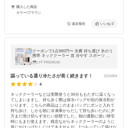
購入した商品
カラー/ブラウン
違反報告
いいね
0
クーポンで1点980円〜 氷嚢 持ち運び 氷のう
携帯 ネッククーラー 首 冷やす スポーツ 水
筒 魔法瓶 保冷 アイシングバッグ アイスパッ
LFF PREMIUM
ク 熱中症対策グッズ
謳っている通り冷たさが長く続きます！
2026/8/4
4
ネッククーラーなどは実際使うと30分ももたずに温くなっ
てしまいますし、持ち歩く際は保冷バッグや別の保冷剤が
いります。こちらの商品はこのままバッグにポンと入れて
持ち歩け、しかも朝に冷凍庫からだして持ち歩いたのに夕
方まだ溶け切らず冷たい状態でした。朝の通勤に使い帰宅
時にもまだ使えます。残念ながらネッククーラーのように
首にかけっぱなしにはできませんが、1つもっていて損はな