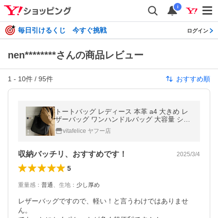
i
毎日引けるくじ 今すぐ挑戦
ログイン
nen********さんの商品レビュー
1
-
10
件 /
95
件
おすすめ順
トートバッグ レディース 本革 a4 大きめ レ
ザーバッグ ワンハンドルバッグ 大容量 シュ
リンクレザー 肩掛け おしゃれ 通勤 通学 sib-
vitafelice ヤフー店
20002n aroco/アロコ
収納バッチリ、おすすめです！
2025/3/4
5
重量感
：
普通
、
生地
：
少し厚め
レザーバッグですので、軽い！と言うわけではありませ
ん。
