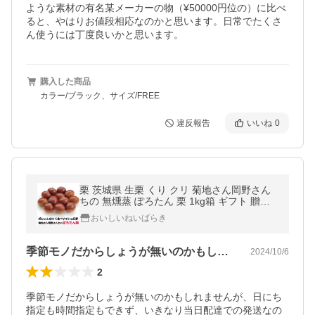
ような素材の有名某メーカーの物（¥50000円位の）に比べ
ると、やはりお値段相応なのかと思います。日常でたくさ
ん使うには丁度良いかと思います。
購入した商品
カラー/ブラック、サイズ/FREE
違反報告
いいね
0
栗 茨城県 生栗 くり クリ 菊地さん岡野さん
ちの 無燻蒸 ぽろたん 栗 1kg箱 ギフト 贈り
物 お取り寄せ 産地直送
おいしいねいばらき
季節モノだからしょうが無いのかもしれま…
2024/10/6
2
季節モノだからしょうが無いのかもしれませんが、日にち
指定も時間指定もできず、いきなり当日配達での発送なの