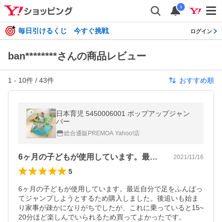
i
毎日引けるくじ 今すぐ挑戦
ログイン
ban********さんの商品レビュー
1
-
10
件 /
43
件
おすすめ順
日本育児 5450006001 ポップアップジャン
パー
総合通販PREMOA Yahoo!店
6ヶ月の子どもが使用しています。最近自…
2021/11/16
5
6ヶ月の子どもが使用しています。最近自分で足をふんばっ
てジャンプしようとするため購入しました。後追いも始ま
り家事が疎かになりがちでしたが、これに乗っていると15~
20分ほど楽しんでいられるため買ってよかったです。