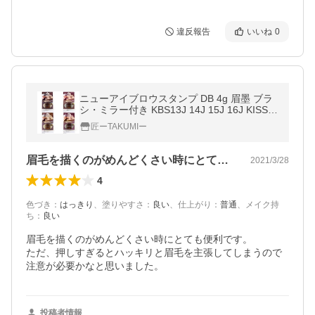
違反報告
いいね
0
ニューアイブロウスタンプ DB 4g 眉墨 ブラ
シ・ミラー付き KBS13J 14J 15J 16J KISS N
EW YORK
匠ーTAKUMIー
眉毛を描くのがめんどくさい時にとても便…
2021/3/28
4
色づき
：
はっきり
、
塗りやすさ
：
良い
、
仕上がり
：
普通
、
メイク持
ち
：
良い
眉毛を描くのがめんどくさい時にとても便利です。

ただ、押しすぎるとハッキリと眉毛を主張してしまうので
注意が必要かなと思いました。
投稿者情報