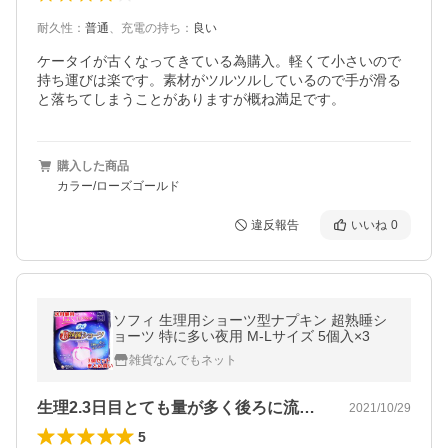
耐久性
：
普通
、
充電の持ち
：
良い
ケータイが古くなってきている為購入。軽くて小さいので
持ち運びは楽です。素材がツルツルしているので手が滑る
と落ちてしまうことがありますが概ね満足です。
購入した商品
カラー/ローズゴールド
違反報告
いいね
0
ソフィ 生理用ショーツ型ナプキン 超熟睡シ
ョーツ 特に多い夜用 M-Lサイズ 5個入×3
雑貨なんでもネット
生理2.3日目とても量が多く後ろに流れ…
2021/10/29
5