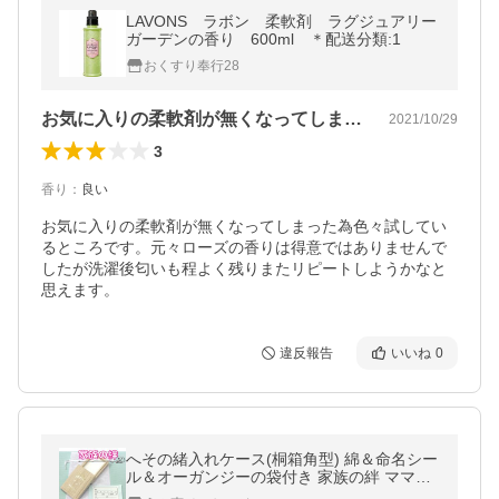
LAVONS ラボン 柔軟剤 ラグジュアリー
ガーデンの香り 600ml ＊配送分類:1
おくすり奉行28
お気に入りの柔軟剤が無くなってしまった…
2021/10/29
3
香り
：
良い
お気に入りの柔軟剤が無くなってしまった為色々試してい
るところです。元々ローズの香りは得意ではありませんで
したが洗濯後匂いも程よく残りまたリピートしようかなと
思えます。
違反報告
いいね
0
へその緒入れケース(桐箱角型) 綿＆命名シー
ル＆オーガンジーの袋付き 家族の絆 ママの
宝物 Preciousゴールド きらめく輝き!送料無