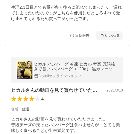
生理2.3日目とても量が多く後ろに流れてしまったり、漏れ
てしまったいたのですがこちらを使用したところすべて受
け止めてくれるため買って良かったです。
違反報告
いいね
0
ヒカル ハンバーグ 冷凍 ヒカル 考案 冗談抜
きで旨い ハンバーグ（120g） 黒カレーソー
ス×ハニーマスタード+チーズ 付き 16個入
Joyfullオンラインショップ
り
ヒカルさんの動画を見て買わせていただき…
2021/8/10
4
食感
：
普通
ヒカルさんの動画を見て買わせていただきました。

普段チーズの乗ったハンバーグは食べませんが、とても美
味しく食べることが出来満足です。