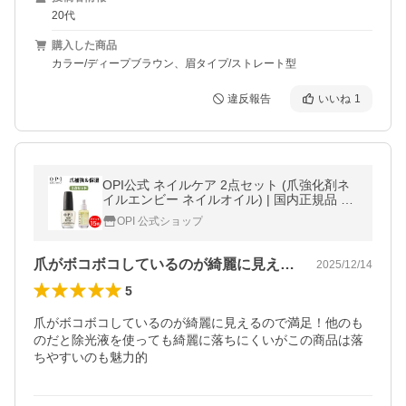
20代
購入した商品
カラー/ディープブラウン、眉タイプ/ストレート型
違反報告
いいね
1
OPI公式 ネイルケア 2点セット (爪強化剤ネ
イルエンビー ネイルオイル) | 国内正規品 ネ
イチャーストロング ネイルケア 育爪 補強 補
OPI 公式ショップ
修 甘皮 キューティクル
爪がボコボコしているのが綺麗に見えるの…
2025/12/14
5
爪がボコボコしているのが綺麗に見えるので満足！他のも
のだと除光液を使っても綺麗に落ちにくいがこの商品は落
ちやすいのも魅力的