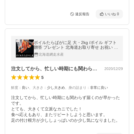
違反報告
いいね
0
ボイルたらばがに足 大・2kg /ボイル ギフト
贈答 プレゼント 北海道お取り寄せ お祝い 誕
生日
北海道網走水産
注文してから、忙しい時期にも関わらず届…
2020/12/29
5
鮮度
：
良い
、
大きさ
：
少し大きめ
、
身の詰まり
：
非常に良い
注文してから、忙しい時期にも関わらず届くのが早かった
です。

とても、大きくて立派なカニでした！

食べ応えもあり、またリピートしようと思います。

足の付け根方が少ししょっぱいのか少し気になりました。