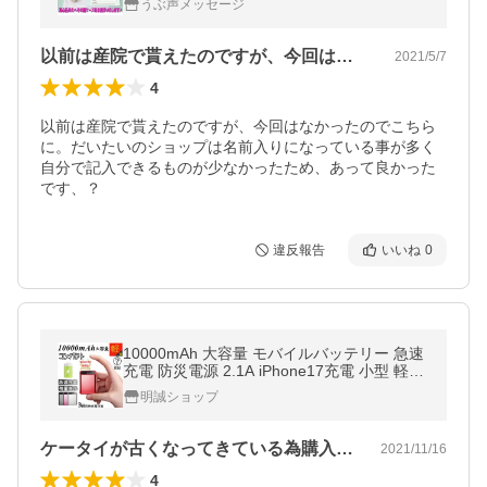
うぶ声メッセージ
料！簡易ラッピング付き！
以前は産院で貰えたのですが、今回はなか…
2021/5/7
4
以前は産院で貰えたのですが、今回はなかったのでこちら
に。だいたいのショップは名前入りになっている事が多く
自分で記入できるものが少なかったため、あって良かった
です、？
違反報告
いいね
0
10000mAh 大容量 モバイルバッテリー 急速
充電 防災電源 2.1A iPhone17充電 小型 軽量
USB2ポート 3台同時充電 LED残量表示 ipho
明誠ショップ
ne【PL保険加入済み製品・安心】
ケータイが古くなってきている為購入。軽…
2021/11/16
4