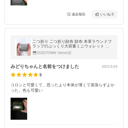
違反報告
いいね
0
二つ折り 二つ折り財布 財布 本革ラウンドフ
ラップのぷっくり大容量ミニウォレット レ
ディース
ZOZOTOWN Yahoo!店
みどりちゃんと名前をつけました
2021/1/16
5
コロンと可愛くて、思ったより本体が薄くて嵩張らずよか
った。色も可愛い