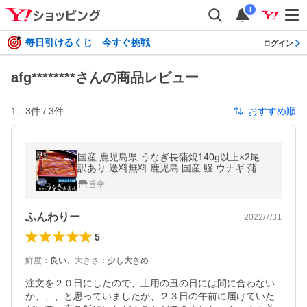
i
毎日引けるくじ 今すぐ挑戦
ログイン
afg********さんの商品レビュー
1
-
3
件 /
3
件
おすすめ順
国産 鹿児島県 うなぎ長蒲焼140g以上×2尾
訳あり 送料無料 鹿児島 国産 鰻 ウナギ 蒲焼
うなぎ レンジで温めるだけ 湯煎 ギフト「爆
旨幸
買」bakugai202607
ふんわりー
2022/7/31
5
鮮度
：
良い
、
大きさ
：
少し大きめ
注文を２０日にしたので、土用の丑の日には間に合わない
か、、、と思っていましたが、２３日の午前に届けていた