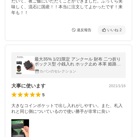
だいて、夜ご飯にいただくことができました。ふっくら美
味しく、流石に国産！！本当に注文してよかったです！来
年も！！
違反報告
いいね
2
最大35% 1/21限定 アンクール 財布 二つ折り
ボックス型 小銭入れ ホック止め 本革 姫路レ
ザー 緑 メンズ Un coeur 223108 在庫限り
カバンのセレクション
大事に使います
2021/1/16
5
大きなコインポケットで出し入れがしやすい。また、札入
れと同じ側についているので使い勝手が非常に良い