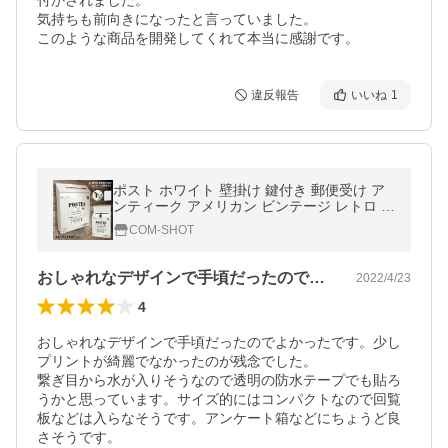
付かされました。

気持ちも前向きになったと言っていました。

このような商品を開発してくれて本当に感謝です。
違反報告
いいね
1
ポスト ホワイト 壁掛け 鍵付き 郵便受け ア
ンティーク アメリカン ビンテージ レトロ 郵
便 投書箱 多用途 北欧 エクステリア POSTU
COM-SHOT
SA-WH
おしゃれなデザインで手頃だったのでよか…
2022/4/23
4
おしゃれなデザインで手頃だったのでよかったです。少し
プリントが綺麗でなかったのが残念でした。

繋ぎ目から水が入りそうなので透明の防水テープでも貼ろ
うかと思っています。サイズ的にはコンパクトなので回覧
板などは入らなそうです。アンケート箱などにちょうど良
さそうです。
