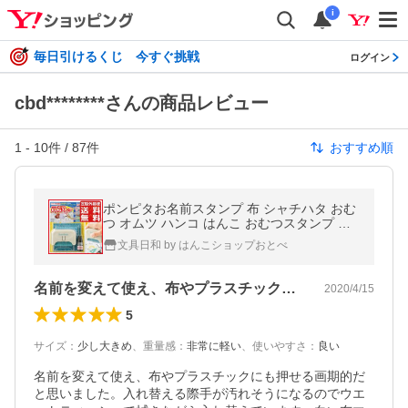
i
毎日引けるくじ 今すぐ挑戦
ログイン
cbd********さんの商品レビュー
1
-
10
件 /
87
件
おすすめ順
ポンピタお名前スタンプ 布 シャチハタ おむ
つ オムツ ハンコ はんこ おむつスタンプ 子
供 名前つけ 保育園 入園 グッズ 服
文具日和 by はんこショップおとべ
名前を変えて使え、布やプラスチックにも…
2020/4/15
5
サイズ
：
少し大きめ
、
重量感
：
非常に軽い
、
使いやすさ
：
良い
名前を変えて使え、布やプラスチックにも押せる画期的だ
と思いました。入れ替える際手が汚れそうになるのでウエ