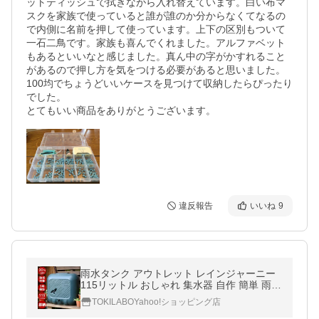
ットティッシュで拭きながら入れ替えています。白い布マ
スクを家族で使っていると誰が誰のか分からなくてなるの
で内側に名前を押して使っています。上下の区別もついて
一石二鳥です。家族も喜んでくれました。アルファベット
もあるといいなと感じました。真ん中の字がかすれること
があるので押し方を気をつける必要があると思いました。

100均でちょうどいいケースを見つけて収納したらぴったり
でした。

とてもいい商品をありがとうございます。
違反報告
いいね
9
雨水タンク アウトレット レインジャーニー
115リットル おしゃれ 集水器 自作 簡単 雨水
貯留タンク 家庭用 雨水貯留 貯水タンク
TOKILABOYahoo!ショッピング店