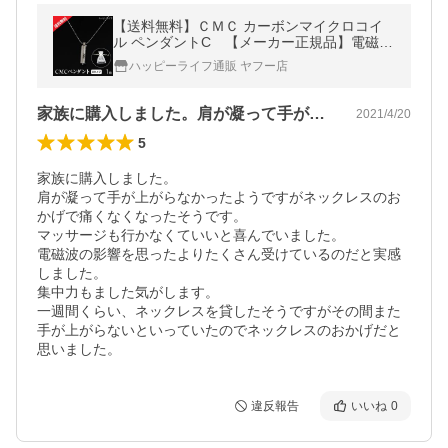
【送料無料】ＣＭＣ カーボンマイクロコイ
ル ペンダントC 【メーカー正規品】電磁波
電磁波防止グッズ 健康 電磁波ブロック 電磁
ハッピーライフ通販 ヤフー店
波カット CMC
家族に購入しました。肩が凝って手が上が…
2021/4/20
5
家族に購入しました。

肩が凝って手が上がらなかったようですがネックレスのお
かげで痛くなくなったそうです。

マッサージも行かなくていいと喜んでいました。

電磁波の影響を思ったよりたくさん受けているのだと実感
しました。

集中力もました気がします。

一週間くらい、ネックレスを貸したそうですがその間また
手が上がらないといっていたのでネックレスのおかげだと
思いました。
違反報告
いいね
0