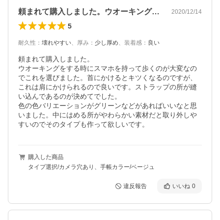
頼まれて購入しました。ウオーキングをす…
2020/12/14
5
耐久性
：
壊れやすい
、
厚み
：
少し厚め
、
装着感
：
良い
頼まれて購入しました。

ウオーキングをする時にスマホを持って歩くのが大変なの
でこれを選びました。首にかけるとキツくなるのですが、
これは肩にかけられるので良いです。ストラップの所が縫
い込んであるのが決めてでした。

色の色バリエーションがグリーンなどがあればいいなと思
いました。中にはめる所がやわらかい素材だと取り外しや
すいのでそのタイプも作って欲しいです。
購入した商品
タイプ選択/カメラ穴あり、手帳カラー/ベージュ
違反報告
いいね
0