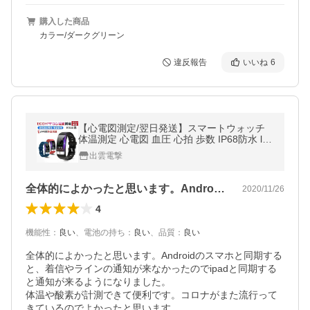
購入した商品
カラー/ダークグリーン
違反報告
いいね
6
【心電図測定/翌日発送】スマートウォッチ
体温測定 心電図 血圧 心拍 歩数 IP68防水 lin
e対応 睡眠検測 着信電話通知 天気予報
出雲電撃
全体的によかったと思います。Andro…
2020/11/26
4
機能性
：
良い
、
電池の持ち
：
良い
、
品質
：
良い
全体的によかったと思います。Androidのスマホと同期する
と、着信やラインの通知が来なかったのでipadと同期する
と通知が来るようになりました。

体温や酸素が計測できて便利です。コロナがまた流行って
きているのでよかったと思います。
