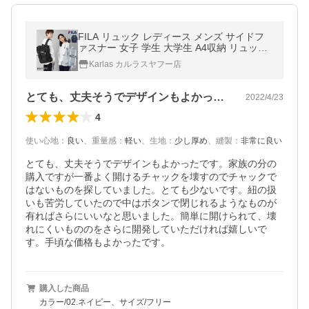
FILA リュック レディース メンズ サイドフ
ァスナー 女子 学生 大学生 A4収納 リュック
サック シンプル可愛い 旅行バッグ
Karlas カルラスヤフー店
とても、丈夫そうでデザインもよかったで…
2022/4/23
4
使い心地
：
良い
、
重量感
：
軽い
、
生地
：
少し厚め
、
縫製
：
非常に良い
とても、丈夫そうでデザインもよかったです。家族の分の
購入ですが一番よく開けるチャックを壊すのでチャックで
はないものを探していました。とても少ないです。紐の扱
いも苦労していたので中はボタンで閉じれるようなものが
有ればさらにいいなと思いました。簡単に開けられて、壊
れにくいもののをさらに開発していただければ嬉しいで
購入した商品
カラー/02.ネイビー、サイズ/フリー