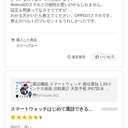
Androidのスマホとの相性が悪いのかもしれません。

設定も間違ってなさそうですが…、

わかる方がいたら教えてください。OPPOのスマホです。

替えのベルトのプレゼントもうれしかったです。
購入した商品
カラー/ブルー
違反報告
いいね
0
通話機能 スマートウォッチ 着信通知 1.83イ
ンチ大画面 活動量計 天気予報 IP67防水 歩
数計 多種類運動 睡眠監視 健康管理 レディー
full house-601
ス メンズ腕時計
スマートウォッチはじめて通話できるタイ…
2023/2/20
5
機能性
：
良い