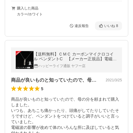
購入した商品
カラー/ホワイト
違反報告
いいね
8
【送料無料】ＣＭＣ カーボンマイクロコイ
ル ペンダントC 【メーカー正規品】電磁波
電磁波防止グッズ 健康 電磁波ブロック 電磁
ハッピーライフ通販 ヤフー店
波カット CMC
商品が良いものと知っていたので、母の分…
2021/3/25
5
商品が良いものと知っていたので、母の分を頼まれて購入
しました。

いつも、あちこち痛かったり、頭痛がしてたりしていたそ
うですけど、ペンダントをつけていると調子がいいと言っ
ていました。

電磁波の影響が改めて体のいろんな所に及ぼしていると気