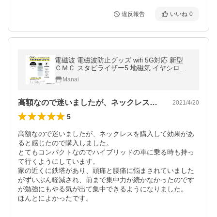
違反報告
いいね
0
電磁波 電磁波防止グッズ wifi 5G対応 新型
ＣＭＣ スタビライザー5 地磁気 イヤシロチ
電磁波ブロック 電磁波カット 放射能デトッ
Manai
クス
高額なので迷いましたが、ネックレスを購…
2021/4/20
5
高額なので迷いましたが、ネックレスを購入して効果があ
ると感じたので購入しました。

とてもコンパクトなのでハイブリッドの車に乗る時も持っ
て行くようにしています。

家の近くに鉄塔があり、頭痛と腰痛に悩まされていました
がずいぶん軽減され、前まで集中力が続かなかったのです
が勉強にもやる気が出て集中できるようになりました。

ほんとによかったです。