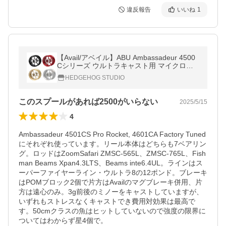
違反報告
いいね
1
【Avail/アベイル】ABU Ambassadeur 4500
Cシリーズ ウルトラキャスト用 マイクロキ
ャストスプール 【AMB4530UC2】
HEDGEHOG STUDIO
このスプールがあれば2500がいらない
2025/5/15
4
Ambassadeur 4501CS Pro Rocket, 4601CA Factory Tuned
にそれぞれ使っています。リール本体はどちらも7ベアリン
グ。ロッドはZoomSafari ZMSC-565L、ZMSC-765L、Fish
man Beams Xpan4.3LTS、Beams inte6.4UL。ラインはス
ーパーファイヤーライン・ウルトラ8の12ポンド。ブレーキ
はPOMブロック2個で片方はAvailのマグブレーキ併用、片
方は遠心のみ。3g前後のミノーをキャストしていますが、
いずれもストレスなくキャストでき費用対効果は最高で
す。50cmクラスの魚はヒットしていないので強度の限界に
ついてはわからず星4個で。