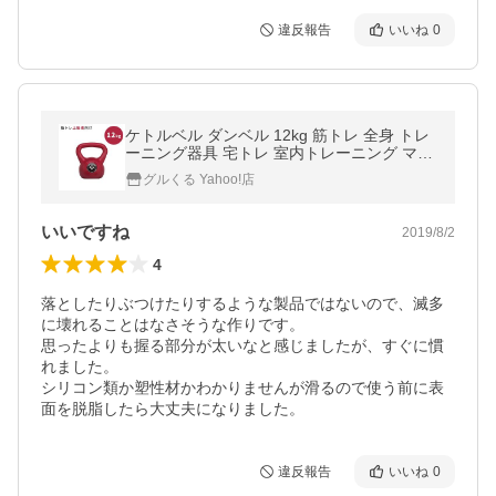
違反報告
いいね
0
ケトルベル ダンベル 12kg 筋トレ 全身 トレ
ーニング器具 宅トレ 室内トレーニング マッ
スルジーニアス MUSCLE GENIUS MG-CK1
グルくる Yahoo!店
2
いいですね
2019/8/2
4
落としたりぶつけたりするような製品ではないので、滅多
に壊れることはなさそうな作りです。

思ったよりも握る部分が太いなと感じましたが、すぐに慣
れました。

シリコン類か塑性材かわかりませんが滑るので使う前に表
面を脱脂したら大丈夫になりました。
違反報告
いいね
0