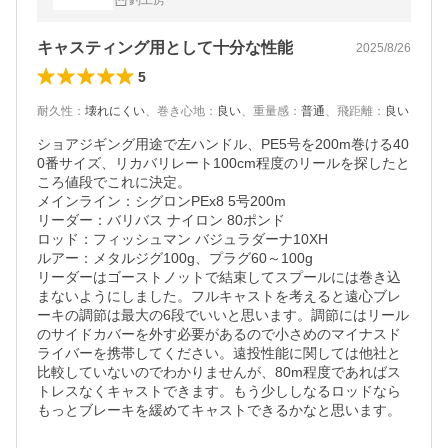
釣工房
キャスティング用として十分な性能
2025/8/26
5
耐久性
：
壊れにくい
、
巻き心地
：
良い
、
重量感
：
普通
、
飛距離
：
良い
ショアジギング用途で左ハンドル、PE5号を200m巻ける40
0番サイズ、リカバリレート100cm程度のリールを探したと
ころ値段でこれに決定。

メインライン：シグロンPEx8 5号200m

リーダー：バリバス ナイロン 80ポンド

ロッド：フィッシュマン バジュラダーナ10XH

ルアー：メタルジグ100g、プラグ60～100g

リーダーはゴーストノットで結束してスプールには巻き込
まないようにしました。フルキャストを考えると遠心ブレ
ーキの調節は最大の6段でいいと思います。調節にはリール
のサイドカバーを外す必要があるので小さめのマイナスド
ライバーを携帯してください。遠投性能に関しては他社と
比較していないのでわかりませんが、80m程度であればス
トレスなくキャストできます。もう少ししなるロッドなら
もっとブレーキを緩めてキャストできるかなと思います。