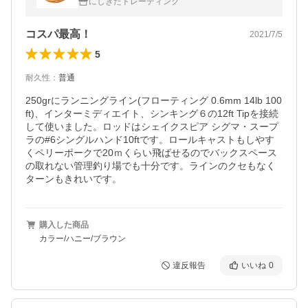
にしきたトレーディング
コスパ最高！
2021/7/5
5
耐久性
：
普通
250grにランニングライン(フローティング 0.6mm 14lb 100
ft)、インターミディエイト、シンキング６の12ft Tipを接続
して使いました。ロッドはシェイクスピア シグマ・スープ
ラの#6シングルハンド10ftです。ロールキャストもしやす
くペリーポークで20ｍくらい飛ばせるのでバックスペース
の取れない管理釣り場でも十分です。ラインのクセもなく
ターンもきれいです。
購入した商品
カラー/ハニー/ブラウン
違反報告
いいね
0