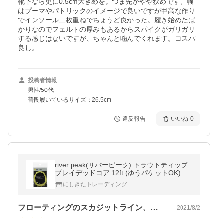
靴下なら更に0.5cm大きめを。つま先がやや狭めです。幅
はプーマやパトリックのイメージで良いですが甲高な作り
でインソール二枚重ねでちょうど良かった。履き始めたば
かりなのでフェルトの厚みもあるからスパイクがガリガリ
する感じはないですが、ちゃんと噛んでくれます。コスパ
良し。
投稿者情報
男性/50代
普段履いているサイズ：26.5cm
違反報告
いいね
0
river peak(リバーピーク) トラウトティップ
ブレイデッドコア 12ft (ゆうパケットOK)
にしきたトレーディング
フローティングのスカジットライン、フロ…
2021/8/2