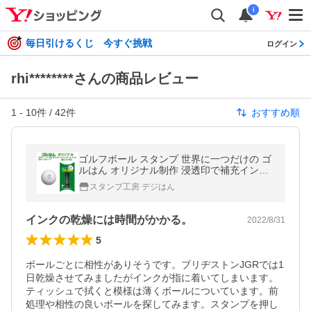
i
毎日引けるくじ 今すぐ挑戦
ログイン
rhi********さんの商品レビュー
1
-
10
件 /
42
件
おすすめ順
ゴルフボール スタンプ 世界に一つだけの ゴ
ルはん オリジナル制作 浸透印で補充インク
付 メール便では送料は無料です
スタンプ工房 デジはん
インクの乾燥には時間がかかる。
2022/8/31
5
ボールごとに相性がありそうです。ブリヂストンJGRでは1
日乾燥させてみましたがインクが指に着いてしまいます。
ティッシュで拭くと模様は薄くボールについています。前
処理や相性の良いボールを探してみます。スタンプを押し