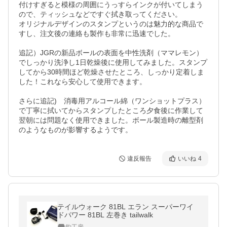
付けすぎると模様の周囲にうっすらインクが付いてしまう
ので、ティッシュなどですぐ拭き取ってください。

オリジナルデザインのスタンプというのは魅力的な商品で
すし、注文後の連絡も製作も非常に迅速でした。

追記）JGRの新品ボールの表面を中性洗剤（ママレモン）
でしっかり洗浄し1日乾燥後に使用してみました。スタンプ
してから30時間ほど乾燥させたところ、しっかり定着しま
した！これなら安心して使用できます。

さらに追記)　消毒用アルコール綿（ワンショットプラス）
で丁寧に拭いてからスタンプしたところ夕食後に作業して
翌朝には問題なく使用できました。ボール製造時の離型剤
のようなものが影響するようです。
違反報告
いいね
4
テイルウォーク 81BL エラン スーパーワイ
ドパワー 81BL 左巻き tailwalk