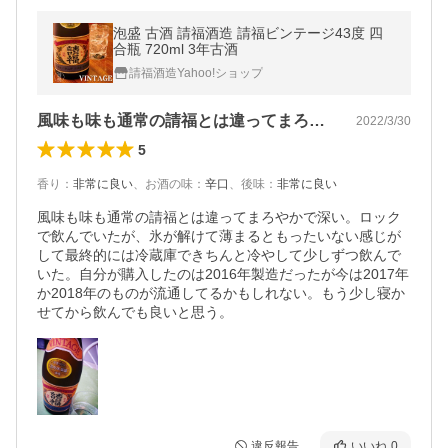
泡盛 古酒 請福酒造 請福ビンテージ43度 四
合瓶 720ml 3年古酒
請福酒造Yahoo!ショップ
風味も味も通常の請福とは違ってまろやか…
2022/3/30
5
香り
：
非常に良い
、
お酒の味
：
辛口
、
後味
：
非常に良い
風味も味も通常の請福とは違ってまろやかで深い。ロック
で飲んでいたが、氷が解けて薄まるともったいない感じが
して最終的には冷蔵庫できちんと冷やして少しずつ飲んで
いた。自分が購入したのは2016年製造だったが今は2017年
か2018年のものが流通してるかもしれない。もう少し寝か
せてから飲んでも良いと思う。
違反報告
いいね
0