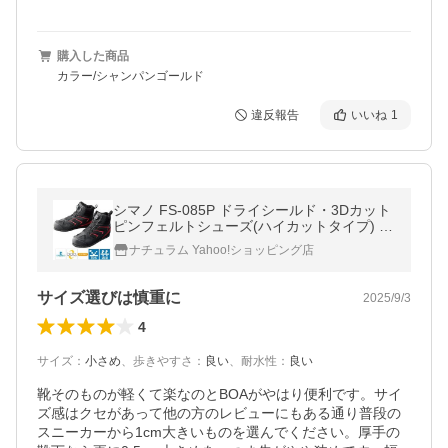
購入した商品
カラー/シャンパンゴールド
違反報告
いいね
1
シマノ FS-085P ドライシールド・3Dカット
ピンフェルトシューズ(ハイカットタイプ) 2
7.5cm ブラック
ナチュラム Yahoo!ショッピング店
サイズ選びは慎重に
2025/9/3
4
サイズ
：
小さめ
、
歩きやすさ
：
良い
、
耐水性
：
良い
靴そのものが軽くて楽なのとBOAがやはり便利です。サイ
ズ感はクセがあって他の方のレビューにもある通り普段の
スニーカーから1cm大きいものを選んでください。厚手の