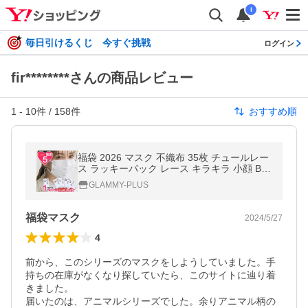
i
毎日引けるくじ 今すぐ挑戦
ログイン
fir********さんの商品レビュー
1
-
10
件 /
158
件
おすすめ順
福袋 2026 マスク 不織布 35枚 チュールレー
ス ラッキーパック レース キラキラ 小顔 B級
品 ホワイト 柄 おしゃれ 大人 ふつう プリー
GLAMMY-PLUS
ツ メール便送料無料
福袋マスク
2024/5/27
4
前から、このシリーズのマスクをしようしていました。手
持ちの在庫がなくなり探していたら、このサイトに辿り着
きました。

届いたのは、アニマルシリーズでした。余りアニマル柄の