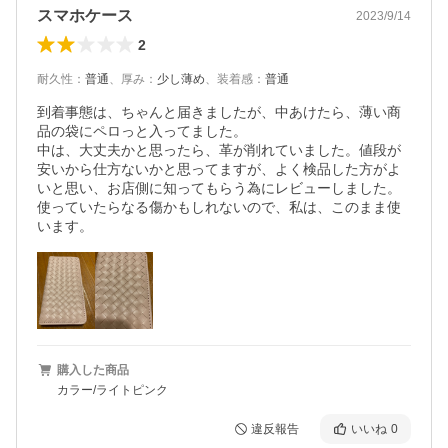
スマホケース
2023/9/14
2
耐久性
：
普通
、
厚み
：
少し薄め
、
装着感
：
普通
到着事態は、ちゃんと届きましたが、中あけたら、薄い商
品の袋にペロっと入ってました。

中は、大丈夫かと思ったら、革が削れていました。値段が
安いから仕方ないかと思ってますが、よく検品した方がよ
いと思い、お店側に知ってもらう為にレビューしました。
使っていたらなる傷かもしれないので、私は、このまま使
購入した商品
カラー/ライトピンク
違反報告
いいね
0