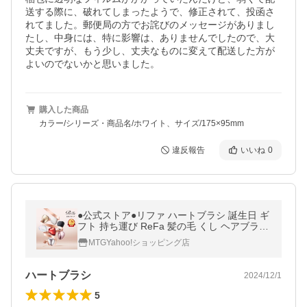
送する際に、破れてしまったようで、修正されて、投函さ
れてました。郵便局の方でお詫びのメッセージがありまし
たし、中身には、特に影響は、ありませんでしたので、大
丈夫ですが、もう少し、丈夫なものに変えて配送した方が
よいのでないかと思いました。
購入した商品
カラー/シリーズ・商品名/ホワイト、サイズ/175×95mm
違反報告
いいね
0
●公式ストア●リファ ハートブラシ 誕生日 ギ
フト 持ち運び ReFa 髪の毛 くし ヘアブラシ
ダメージ 頭皮 絡まない プレゼント 母の日
MTGYahoo!ショッピング店
ハートブラシ
2024/12/1
5