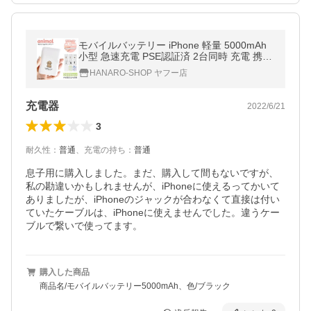
モバイルバッテリー iPhone 軽量 5000mAh
小型 急速充電 PSE認証済 2台同時 充電 携帯
充電器 iPad Android iPhone11 iPhone8 iPho
HANARO-SHOP ヤフー店
nese 送料無料
充電器
2022/6/21
3
耐久性
：
普通
、
充電の持ち
：
普通
息子用に購入しました。まだ、購入して間もないですが、
私の勘違いかもしれませんが、iPhoneに使えるってかいて
ありましたが、iPhoneのジャックが合わなくて直接は付い
ていたケーブルは、iPhoneに使えませんでした。違うケー
ブルで繋いで使ってます。
購入した商品
商品名/モバイルバッテリー5000mAh、色/ブラック