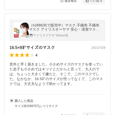
違反報告
いいね
0
（h288635で販売中）マスク 不織布 不織布
マスク アイリスオーヤマ 安心・清潔マスク
45枚入り 【メール便】(代金引換不可・後払
アイリスプラザ Yahoo!店
い決済不可・日時指定不可)
16.5×9㌢サイズのマスク
2021/7/26
4
意外と早く届きました。小さめサイズのマスクを使ってい
た息子も小さめではキツイとだからと言って、大人ので
は、ちょっと大きくて嫌だと、そこで、このマスクでし
た。なかなか、16.5㌢のサイズが売ってなくて、このマス
クでは、大丈夫なようで助かってます。
購入した商品
サイズ/[H288767]ふつうサイズ