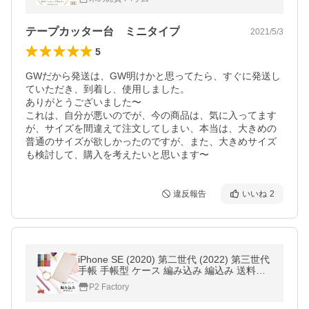
運び インテリア
テープカッター台 ミニタイプ
2021/5/3
5
GWだから発送は、GW明けかと思ってたら、すぐに発送し
ていただき、到着し、使用しました。

ありがとうございました〜

これは、自分が悪いのでが、今の商品は、気に入ってます
が、サイズを間違えて注文してしまい、本当は、大きめの
普通のサイズが欲しかったのですが、また、大きめサイズ
も検討して、購入を考えたいと思います〜
違反報告
いいね
2
iPhone SE (2020) 第二世代 (2022) 第三世代
手帳 手帳型 ケース 編み込み 編込み 送料無
料 スマホケース カバー 手帳型ケース 耐衝撃
P2 Factory
革 レザー SIMフリー