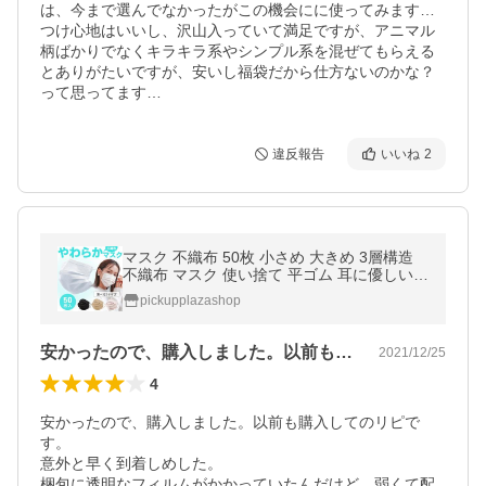
は、今まで選んでなかったがこの機会にに使ってみます…
つけ心地はいいし、沢山入っていて満足ですが、アニマル
柄ばかりでなくキラキラ系やシンプル系を混ぜてもらえる
とありがたいですが、安いし福袋だから仕方ないのかな？
って思ってます…
違反報告
いいね
2
マスク 不織布 50枚 小さめ 大きめ 3層構造
不織布 マスク 使い捨て 平ゴム 耳に優しい
マスク 白 ウイルス
pickupplazashop
安かったので、購入しました。以前も購入…
2021/12/25
4
安かったので、購入しました。以前も購入してのリピで
す。

意外と早く到着しめした。

梱包に透明なフィルムがかかっていたんだけど、弱くて配