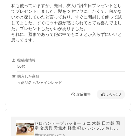
私も使っていますが、先日、友人に誕生日プレゼントとし
てプレゼントしました。髪をツヤツヤにしたくて、何かな
いかと探していたと言っており、すぐに開封して使って試
してました。すぐにツヤ感が感じられてとても喜んでまし
た。プレゼントしたかいがありました。

それに、蓋まであって鞄の中でもゴミとか入らずにいいと
思ってます。
投稿者情報
50代
購入した商品
＜商品名＞/シャインレッド
違反報告
いいね
0
セロハンテープカッター ミニ 木製 日本製 国
産 文房具 天然木 軽量 軽い シンプル おしゃ
れ ナチュラル かわいい 子供 大人 図工 持ち
木の雑貨 バウム