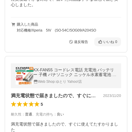
心しました。
購入した商品
対応機種/Xperia 5IV (SO-54C/SOG09/A204SO
違反報告
いいね
0
KX-FAN55 コードレス電話 充電池 バッテリ
ー 子機 パナソニック ニッケル水素蓄電池 B
K-T409
Web Shop ゆとり Yahoo!店
満充電状態で届きましたので、すぐに使え…
2023/11/20
5
耐久性
：
普通
、
充電の持ち
：
良い
満充電状態で届きましたので、すぐに使えてたすかりまし
た