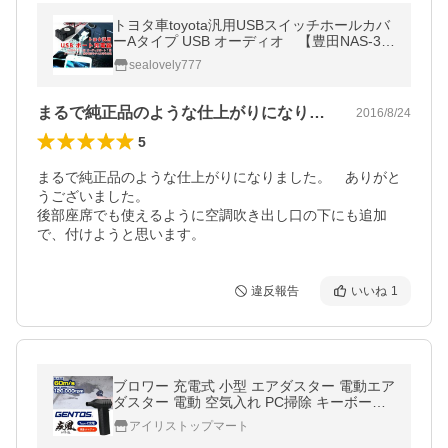
トヨタ車toyota汎用USBスイッチホールカバ
ーAタイプ USB オーディオ 【豊田NAS-30
2】
sealovely777
まるで純正品のような仕上がりになりまし…
2016/8/24
5
まるで純正品のような仕上がりになりました。　ありがと
うございました。

後部座席でも使えるように空調吹き出し口の下にも追加
で、付けようと思います。
違反報告
いいね
1
ブロワー 充電式 小型 エアダスター 電動エア
ダスター 電動 空気入れ PC掃除 キーボード
車内 洗車用 掃除 コンパクト 電動送風機 HY
アイリストップマート
T-SL