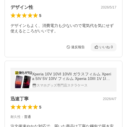
デザイン性
2026/5/17
5
デザインもよく、消費電力も少ないので電気代を気にせず
使えるところがいいです。
違反報告
いいね
0
Xperia 10V 10VI 10VII ガラスフィルム Xperi
a 5IV 5V 10IV フィルム Xperia 10III 1V 1IV 1
VI 1VII フィルム Xperia 10II ACEIII 保護フィ
スマホグッズ専門店ステラケース
ルム エクスペリア
迅速丁寧
2026/4/7
5
耐久性
：
普通
注文後速やかな対応で、届いた商品は丁寧な梱包で届き安