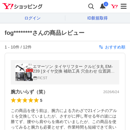
i
ログイン
ID新規取得
fog********さんの商品レビュー
1
-
10
件 /
12
件
おすすめ順
エマーソン タイヤリフター クルピタ丸 EM-
239 [タイヤ交換 補助工具 穴合わせ 位置調整
便利] ＼LINEお友達で300円OFF／
FICST
腕力いらず（笑）
2026/6/24
5
この商品を使う前は、腕力による力わざで21インチのアル
ミを交換していましたが、さすがに押し寄せる年の波には
勝てず、腰やら肩やらを痛めていましたが、この商品を使
ってみると腕力も必要とせず、作業時間も短縮できて良い