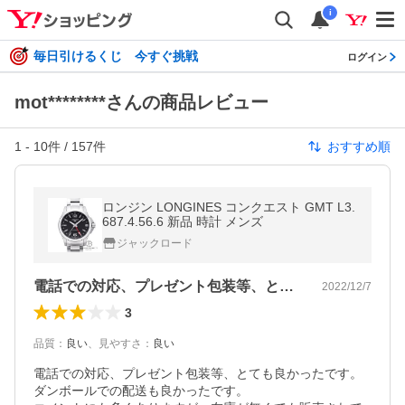
i
毎日引けるくじ 今すぐ挑戦
ログイン
mot********さんの商品レビュー
1
-
10
件 /
157
件
おすすめ順
ロンジン LONGINES コンクエスト GMT L3.
687.4.56.6 新品 時計 メンズ
ジャックロード
電話での対応、プレゼント包装等、とても…
2022/12/7
3
品質
：
良い
、
見やすさ
：
良い
電話での対応、プレゼント包装等、とても良かったです。
ダンボールでの配送も良かったです。
