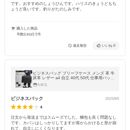
です。おすすめのしょうひんです。ハリスのきょうどもち
ょうど良いです。釣りがたのしみです。
購入した商品
号数(Lbs)/2.5号
違反報告
いいね
0
ビジネスバッグ ブリーフケース メンズ 革 牛
床革 レザー a4 自立 40代 50代 仕事用バッグ
おしゃれ 鞄 カバン レジスタ REGiSTA ギフ
A.M.S.
ト
ビジネスバック
2025/9/5
4
注文から発送まではスムーズでした。梱包も良く問題なし
です。カバンはしっかりしてますが肩からかけると形が崩
れて、自立しにくくなります。
