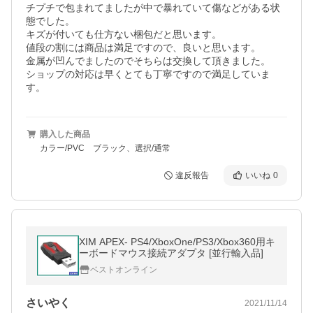
チプチで包まれてましたが中で暴れていて傷などがある状
態でした。

キズが付いても仕方ない梱包だと思います。

値段の割には商品は満足ですので、良いと思います。

金属が凹んでましたのでそちらは交換して頂きました。

ショップの対応は早くとても丁寧ですので満足していま
す。
購入した商品
カラー/PVC ブラック、選択/通常
違反報告
いいね
0
XIM APEX- PS4/XboxOne/PS3/Xbox360用キ
ーボードマウス接続アダプタ [並行輸入品]
ベストオンライン
さいやく
2021/11/14