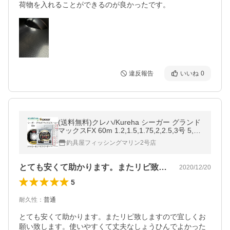
荷物を入れることができるのが良かったです。
違反報告
いいね
0
(送料無料)クレハ/Kureha シーガー グランド
マックスFX 60m 1.2,1.5,1.75,2,2.5,3号 5,6,
7,8,10,12Lbs フロロカーボンハリス・リー
釣具屋フィッシングマリン2号店
ダー国産・日本製Seaguar
とても安くて助かります。またリピ致しま…
2020/12/20
5
耐久性
：
普通
とても安くて助かります。またリピ致しますので宜しくお
願い致します。使いやすくて丈夫なしょうひんでよかった