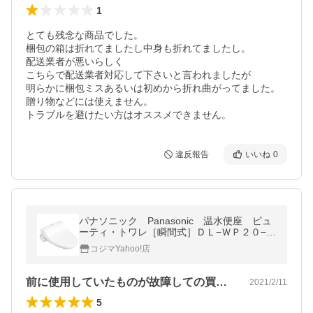
1
とても残念な商品でした。

梱包の箱は折れてましたし中身も折れてましたし。

配送業者が悪いらしく

こちらで配送業者対応して下さいと言われましたが

明らかに梱包ミスあるいは初めから折れ曲がってました。

贈り物などには使えません。

トラブルを避けたい方はオススメできません。
違反報告
いいね
0
パナソニック Panasonic 温水便座 ビュ
ーティ・トワレ［瞬間式］ＤＬ−ＷＰ２０−Ｗ
Ｓ ホワイト
コジマYahoo!店
前に使用していたものが故障しての買い替…
2021/2/11
5