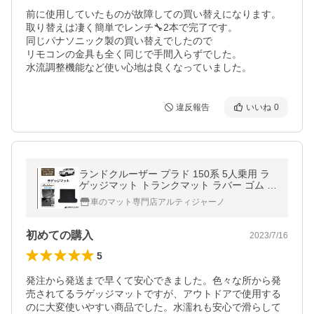
前に使用していたものが故障しての買い替えになります。

取り替えは凄く簡単でレンチ🔧2本で完了です。

同じパナソニック製の買い替えでしたので

リモコンの金具も全く同じで手間入らずでした。

水流調整機能など使い心地は良くなっていました。
違反報告
いいね
0
ランドクルーザー プラド 150系 5人乗用 ラ
ゲッジマット トランクマット ラバー ゴム 防
水 撥水
車のマット専門店アルティジャーノ
初めての購入
2023/7/16
5
発注から発送まで早くて安心できました。色々な所から発
売されてるラゲッジマットですが、アウトドアで使用する
のに大変使いやすい商品でした。水濡れも安心で滑らして