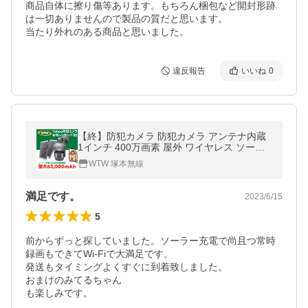
商品自体に擦り傷等あります。もちろん梱包など開封形跡
は一切ありませんので製品の質だと思います。

当たり外れのある商品と思いました。
違反報告
いいね
0
【終】防犯カメラ 防犯カメラ アンテナ内蔵
1インチ 400万画素 屋外 ワイヤレス ソーラ
ー充電 みてるちゃんWSP 最大18000mAh
WTW 塚本無線
満足です。
2023/6/15
5
前からずっと探していました。ソーラー充電で尚且つ常時
録画もできてWi-Fiで大満足です。

発送もタイミングよくすぐに到着致しました。

おまけのみてるちゃん

も楽しみです。