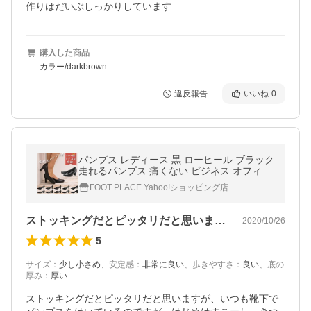
作りはだいぶしっかりしています
購入した商品
カラー/darkbrown
違反報告
いいね
0
パンプス レディース 黒 ローヒール ブラック
走れるパンプス 痛くない ビジネス オフィス
就活 冠婚葬祭 ロメオバレンチノ 3E 幅広 ス
FOOT PLACE Yahoo!ショッピング店
トラップ
ストッキングだとピッタリだと思いますが…
2020/10/26
5
サイズ
：
少し小さめ
、
安定感
：
非常に良い
、
歩きやすさ
：
良い
、
底の
厚み
：
厚い
ストッキングだとピッタリだと思いますが、いつも靴下で