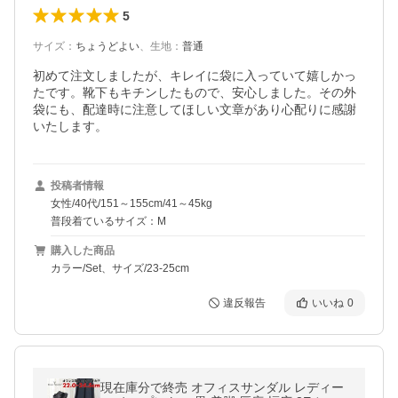
5
サイズ
：
ちょうどよい
、
生地
：
普通
初めて注文しましたが、キレイに袋に入っていて嬉しかっ
たです。靴下もキチンしたもので、安心しました。その外
袋にも、配達時に注意してほしい文章があり心配りに感謝
いたします。
投稿者情報
女性/40代/151～155cm/41～45kg
普段着ているサイズ：M
購入した商品
カラー/Set、サイズ/23-25cm
違反報告
いいね
0
現在庫分で終売 オフィスサンダル レディー