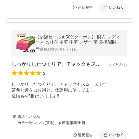
違反報告
いいね
0
【閉店セール★50%クーポン】 財布 レディ
ース 長財布 本革 牛革 レザー 革 多機能財布
マルチケース カードケース 二つ折り かわい
薔薇雑貨のおしゃれ姫
い 誕生日 プレゼント 母の日
しっかりしたつくりで、チャックもスムー…
2020/10/12
5
しっかりしたつくりで、チャックもスムーズです

茶色と紫を自分用と、仕訳用に使ってます

通帳も4,5冊はいります‼️
購入した商品
カラー/オレンジ(茶系)、在庫情報/即出荷
違反報告
いいね
0