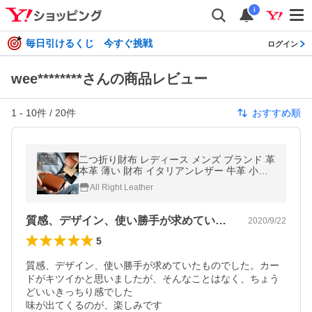
i
毎日引けるくじ 今すぐ挑戦
ログイン
wee********さんの商品レビュー
1
-
10
件 /
20
件
おすすめ順
二つ折り財布 レディース メンズ ブランド 革
本革 薄い 財布 イタリアンレザー 牛革 小さ
い プレゼント ショートウォレット DomTep
All Right Leather
orna Italy
質感、デザイン、使い勝手が求めていたも…
2020/9/22
5
質感、デザイン、使い勝手が求めていたものでした。カー
ドがキツイかと思いましたが、そんなことはなく、ちょう
どいいきっちり感でした

味が出てくるのが、楽しみです
