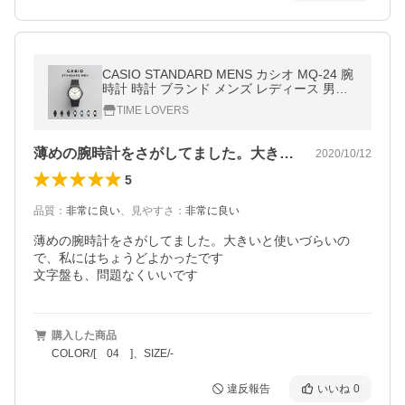
CASIO STANDARD MENS カシオ MQ-24 腕
時計 時計 ブランド メンズ レディース 男の
子 女の子 チープカシオ チプカシ アナログ
TIME LOVERS
日本未発売 ギフト プレゼント
薄めの腕時計をさがしてました。大きいと…
2020/10/12
5
品質
：
非常に良い
、
見やすさ
：
非常に良い
薄めの腕時計をさがしてました。大きいと使いづらいの
で、私にはちょうどよかったです

文字盤も、問題なくいいです
購入した商品
COLOR/[ 04 ]、SIZE/-
違反報告
いいね
0