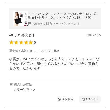
トートバッグ レディース 大きめ ナイロン 軽
量 a4 仕切り ポケットたくさん 軽い 大容量
おしゃれ 人気 ファスナー付き 通勤 通学 防
new world 財布 トートバッグ ベルト
水 肩掛け かわいい
やっと会えた❗
2022/3/15
5
重量感
：
非常に軽い
、
生地
：
少し厚め
横幅は、A4ファイルがしっかり入り、マチもストレスにな
らないほど広い。肩かけてみると太めでいい具合に背負え
るので、助かります
購入した商品
カラー/ブラック
違反報告
いいね
0