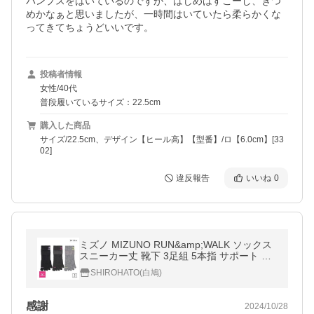
パンプスをはいているのですが、はじめはすこーし、きつ
めかなぁと思いましたが、一時間はいていたら柔らかくな
ってきてちょうどいいです。
投稿者情報
女性/40代
普段履いているサイズ：22.5cm
購入した商品
サイズ/22.5cm、デザイン【ヒール高】【型番】/ロ【6.0cm】[33
02]
違反報告
いいね
0
ミズノ MIZUNO RUN&amp;WALK ソックス
スニーカー丈 靴下 3足組 5本指 サポート ス
ポーツ レディース 23-25cm
SHIROHATO(白鳩)
感謝
2024/10/28