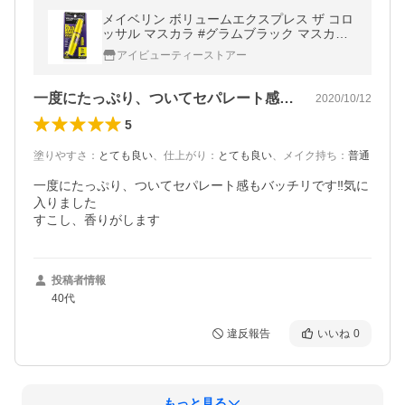
メイベリン ボリュームエクスプレス ザ コロ
ッサル マスカラ #グラムブラック マスカ
ラ・マスカラ下地
アイビューティーストアー
一度にたっぷり、ついてセパレート感もバ…
2020/10/12
5
塗りやすさ
：
とても良い
、
仕上がり
：
とても良い
、
メイク持ち
：
普通
一度にたっぷり、ついてセパレート感もバッチリです‼️気に
入りました

すこし、香りがします
投稿者情報
40代
違反報告
いいね
0
もっと見る