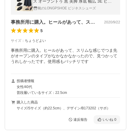
ス オープントゥ 黒 美脚 厚底 幅広 3E ヒー
ル6cm ストラップ 革靴 ナースシューズ ナー
靴のLONGPSHOE ビジネスシューズ
スサンダル 蒸れない
事務所用に購入。ヒールがあって、スリム…
2020/9/22
5
サイズ
：
ちょうどよい
事務所用に購入。ヒールがあって、スリムな感じでつま先
がオープンのタイプがなかなかなかったので、見つかって
うれしかったです。使用感もバッチリです
投稿者情報
女性/40代
普段履いているサイズ：22.5cm
購入した商品
サイズ/Sサイズ（約22.5cm）、デザイン/B173202（サボ）
違反報告
いいね
0