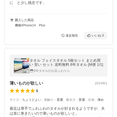
に　と少し残念です。
購入した商品
機種/iPhone14 Plus
違反報告
いいね
0
タオル フェイスタオル 5枚セット まとめ買
い 安い セット 送料無料 8年タオル [M便 1/1]
8年タオルのお店ふわりら
薄いものが欲しい
2024/8/1
5
サイズ
：
ちょうどよい
、
肌触り
：
普通
、
吸水力
：
普通
、
生地
：
薄め
最近は厚手でふわふわのタオルが好まれるようですが、夫
は首に巻きたいので薄いものが欲しいと。
