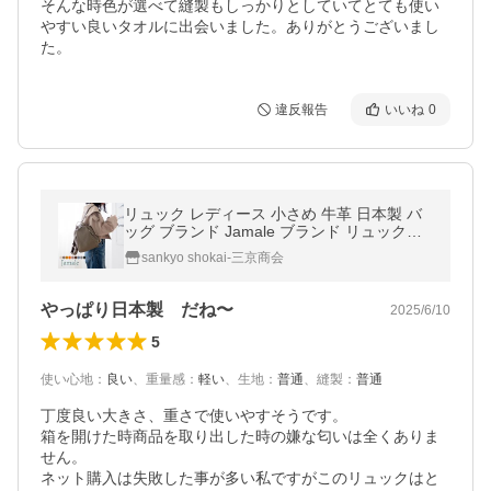
そんな時色が選べて縫製もしっかりとしていてとても使い
やすい良いタオルに出会いました。ありがとうございまし
た。
違反報告
いいね
0
リュック レディース 小さめ 牛革 日本製 バ
ッグ ブランド Jamale ブランド リュックサ
ック ギフト プレゼント 4FB (07000461r)
sankyo shokai-三京商会
やっぱり日本製 だね〜
2025/6/10
5
使い心地
：
良い
、
重量感
：
軽い
、
生地
：
普通
、
縫製
：
普通
丁度良い大きさ、重さで使いやすそうです。

箱を開けた時商品を取り出した時の嫌な匂いは全くありま
せん。

ネット購入は失敗した事が多い私ですがこのリュックはと