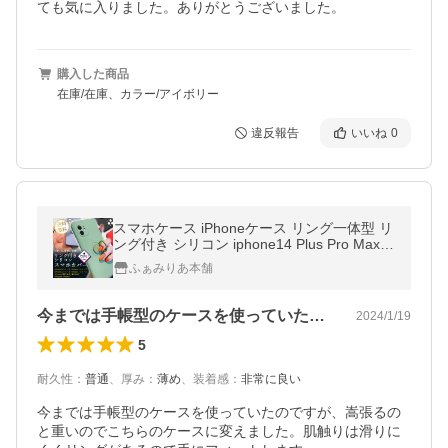
購入した商品
在庫/在庫、カラー/アイボリー
違反報告
いいね
0
スマホケース iPhoneケース リング一体型 リ
ング付き シリコン iphone14 Plus Pro Max ip
hone13 mini iphone12 iphoneSE (第2世代
ふぁみりあ本舗
第3世代) スマホカバー
今までは手帳型のケースを使っていたので…
2024/1/19
5
耐久性
：
普通
、
厚み
：
薄め
、
装着感
：
非常に良い
今までは手帳型のケースを使っていたのですが、嵩張るの
と重いのでこちらのケースに変えました。肌触りは滑りに