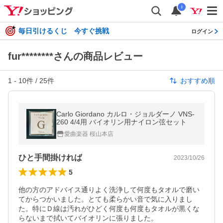
i
毎日引けるくじ 今すぐ挑戦
ログイン
fur********さんの商品レビュー
1
-
10
件 /
25
件
おすすめ順
Carlo Giordano カルロ・ジョルダーノ VNS-
260 4/4用 バイオリン用ナイロン弦セット
愛曲楽器 桜山本店
ひと手間掛ければ
2023/10/26
5
他の方のアドバイス通りよく洗浄して何度もタオルで磨い
てからつかいました。とても柔らかい音で気に入りまし
た。特にＤ線は汚れがひどく何度も何度もタオルが黒くな
らないまで拭いてバイオリンに張りました。
