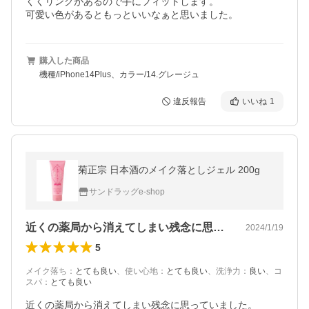
くくリングがあるので手にフィットします。

可愛い色があるともっといいなぁと思いました。
購入した商品
機種/iPhone14Plus、カラー/14.グレージュ
違反報告
いいね
1
菊正宗 日本酒のメイク落としジェル 200g
サンドラッグe-shop
近くの薬局から消えてしまい残念に思って…
2024/1/19
5
メイク落ち
：
とても良い
、
使い心地
：
とても良い
、
洗浄力
：
良い
、
コ
スパ
：
とても良い
近くの薬局から消えてしまい残念に思っていました。
