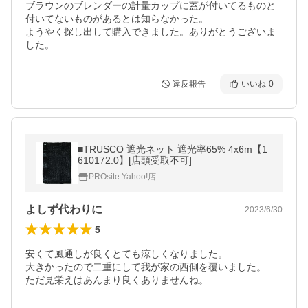
ブラウンのブレンダーの計量カップに蓋が付いてるものと
付いてないものがあるとは知らなかった。

ようやく探し出して購入できました。ありがとうございま
した。
違反報告
いいね
0
■TRUSCO 遮光ネット 遮光率65% 4x6m【1
610172:0】[店頭受取不可]
PROsite Yahoo!店
よしず代わりに
2023/6/30
5
安くて風通しが良くとても涼しくなりました。

大きかったので二重にして我が家の西側を覆いました。

ただ見栄えはあんまり良くありませんね。