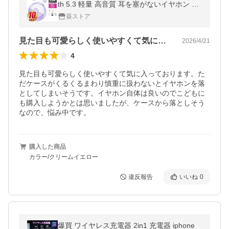
th 5.3 軽量 高音質 耳を塞がないイヤホン 片
耳 両耳 クリップ型 自動ペアリング IPX7防
葵ストア
水 iPhone/Android対応
見た目も可愛らしく使いやすくて気に入っ…
2026/4/21
4
見た目も可愛らしく使いやすくて気に入っております。た
だケースがくるくるまわり慎重に扱わないとイヤホンを落
としてしまいそうです。イヤホン自体は良いのでこどもに
も購入しようかとは思いましたが、ケースから落としそう
なので、悩み中です。
購入した商品
カラー/クリームイエロー
違反報告
いいね
0
爆買 ワイヤレス充電器 2in1 充電器 iphone