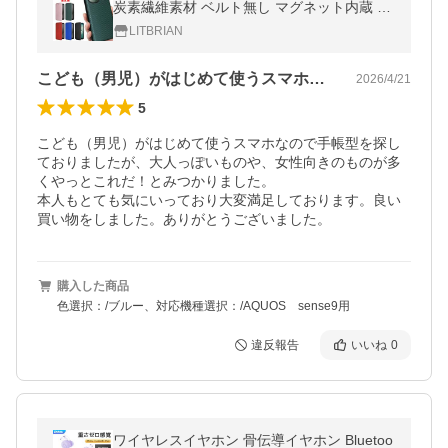
炭素繊維素材 ベルト無し マグネット内蔵 落
下防止リングストラップ 付き 爆買
LITBRIAN
こども（男児）がはじめて使うスマホなの…
2026/4/21
5
こども（男児）がはじめて使うスマホなので手帳型を探し
ておりましたが、大人っぽいものや、女性向きのものが多
くやっとこれだ！とみつかりました。

本人もとても気にいっており大変満足しております。良い
買い物をしました。ありがとうございました。
購入した商品
色選択：/ブルー、対応機種選択：/AQUOS sense9用
違反報告
いいね
0
ワイヤレスイヤホン 骨伝導イヤホン Bluetoo