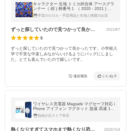
キャラクター 生地 トミカ絆合体 アースグラ
ンナー（ 紺 ) 柄番号１ （ 2020 - 2021 ) オ
ックス （ 綿100％ ) 生地幅−約108cm G-608
手芸のピロル・手芸用品と生地と雑貨のお店
7-1A-kk-6470
ずっと探していたので見つかって良かった…
2021/9/7
5
ずっと探していたので見つかって良かったです。小学校入
学で不安な中楽しみながらいけるようにバッグにしまし
た。とても喜んでいたので嬉しいです。
違反報告
いいね
0
ワイヤレス充電器 Magsafe マグセーフ対応 i
Phone アイフォン マグネット 急速 高速 15
W android アンドロイド USB Type-A
自由が丘ストア本店
熱くなりすぎてスマホまで熱くなり恐ろし…
2025/7/14