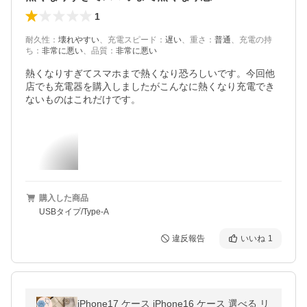
1
耐久性
：
壊れやすい
、
充電スピード
：
遅い
、
重さ
：
普通
、
充電の持
ち
：
非常に悪い
、
品質
：
非常に悪い
熱くなりすぎてスマホまで熱くなり恐ろしいです。今回他
店でも充電器を購入しましたがこんなに熱くなり充電でき
ないものはこれだけです。
購入した商品
USBタイプ/Type-A
違反報告
いいね
1
iPhone17 ケース iPhone16 ケース 選べる リ