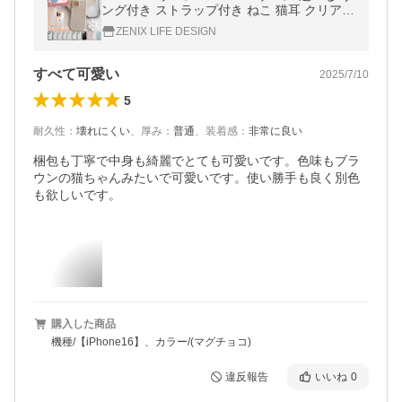
ング付き ストラップ付き ねこ 猫耳 クリア i
Phoneケース スマホケース iPhone15 pro m
ZENIX LIFE DESIGN
ax おしゃれ かわいい 韓国
すべて可愛い
2025/7/10
5
耐久性
：
壊れにくい
、
厚み
：
普通
、
装着感
：
非常に良い
梱包も丁寧で中身も綺麗でとても可愛いです。色味もブラ
ウンの猫ちゃんみたいで可愛いです。使い勝手も良く別色
も欲しいです。
購入した商品
機種/【iPhone16】、カラー/(マグチョコ)
違反報告
いいね
0