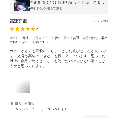
充電器 置くだけ 急速充電 ライト点灯 スタン
ド 折り畳み式 コンパクト 旅行 卒業旅行
NIKOLOVE STORE
高速充電
2025/7/14
5
耐久性
：
普通
、
充電スピード
：
早い
、
重さ
：
普通
、
充電の持ち
：
非常
に良い
、
品質
：
非常に良い
カラーがとても可愛いくちょっとした光なところが良いで
す。充電も高速でできとても役に立っています。思ってた
以上に良品で違うところでも使いたいのでひとつ購入しよ
うかと思っています。
購入した商品
カラー/ホワイト、サイズ/ワンサイズ