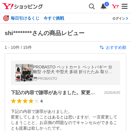
i
毎日引けるくじ 今すぐ挑戦
ログイン
shi********さんの商品レビュー
1
-
10
件 /
15
件
おすすめ順
PROBASTO ペットカート ペットバギー 分
離型 小型犬 中型犬 多頭 折りたたみ 取り外
し可能 小型 軽量 猫 犬 4輪 お出かけ 散歩 ド
PROBASTO
ッグカート 犬カート 1年保証
下記の内容で謝罪がありました。変更して…
2026/4/20
4
下記の内容で謝罪がありました。

変更してしまうことはあるとは思いますが、一言変更して
しまうことと、お店側の問題なのでキャンセルができるこ
とも提案は欲しかったです。
