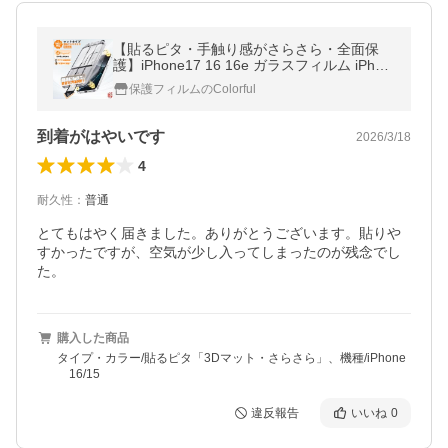
【貼るピタ・手触り感がさらさら・全面保
護】iPhone17 16 16e ガラスフィルム iPhon
e15Pro フィルム iPhone14Pro アンチグレア
保護フィルムのColorful
マット iPhone16 ProMax 13 12 SE
到着がはやいです
2026/3/18
4
耐久性
：
普通
とてもはやく届きました。ありがとうございます。貼りや
すかったですが、空気が少し入ってしまったのが残念でし
た。
購入した商品
タイプ・カラー/貼るピタ「3Dマット・さらさら」、機種/iPhone
16/15
違反報告
いいね
0