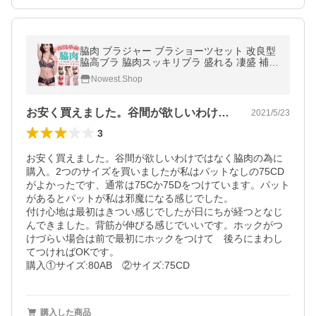
脇肉 ブラジャー ブラショーツセット 改良型
脇高ブラ 脇肉スッキリブラ 盛れる 凄盛 補正
下着 脇高 谷間メイク
Nowest.Shop
お安く買えました。谷間が欲しいわけでは…
2021/5/23
3
お安く買えました。谷間が欲しいわけではなく脇肉の為に
購入。2つのサイズを買いましたが私はパットなしの75CD
がよかったです、通常は75Cか75Dをつけています。パット
があるとパットが私は邪魔になる感じでした。

付け心地は最初はきつい感じでしたが日にちが経つとなじ
んできました。背筋が伸びる感じでいいです。ホックがつ
けづらい場合は前で最初にホックをつけて　後ろにまわし
てつければOKです。

購入①サイズ:80AB　②サイズ:75CD
購入した商品