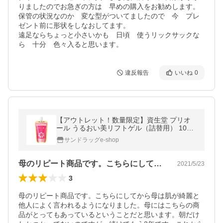
りましたのでお急ぎの方は　早めの購入をお勧めします。

保管の状況なのか　変な型がついてましたので　今　プレ
ゼント前に形状をしなおしてます。

遠足ならちょっと小さいかも　日頃　使うリックサックな
ら　十分　色々入ると思います。
違反報告
いいね
0
【アウトレット！数量限定】資生堂 プリオ
ール うるおい美リフトゲル（詰替用） 105m
l▼返品不可
サンドラッグe-shop
母のリピート商品です。こちらにしてから…
2021/5/23
3
母のリピート商品です。こちらにしてから母は肌が綺麗と
他人によく言われるようになりました。母にはこちらの商
品がとってもあっているということだと思います。朝だけ