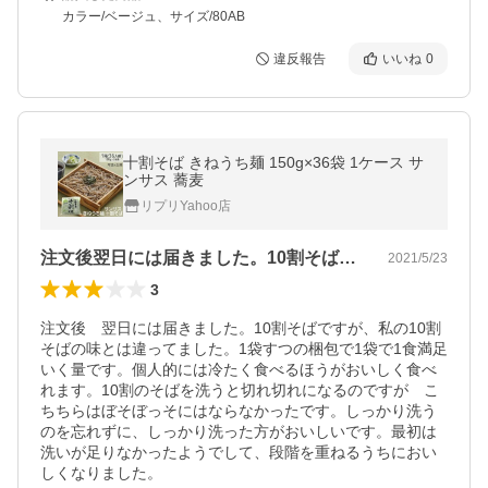
カラー/ベージュ、サイズ/80AB
違反報告
いいね
0
十割そば きねうち麺 150g×36袋 1ケース サ
ンサス 蕎麦
リプリYahoo店
注文後翌日には届きました。10割そばで…
2021/5/23
3
注文後　翌日には届きました。10割そばですが、私の10割
そばの味とは違ってました。1袋すつの梱包で1袋で1食満足
いく量です。個人的には冷たく食べるほうがおいしく食べ
れます。10割のそばを洗うと切れ切れになるのですが　こ
ちちらはぼそぼっそにはならなかったです。しっかり洗う
のを忘れずに、しっかり洗った方がおいしいです。最初は
洗いが足りなかったようでして、段階を重ねるうちにおい
しくなりました。