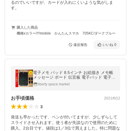
るのでいいですが、カードが入れにくいような気がしま
す。
購入した商品
機種xカラー/Y!mobile かんたんスマホ 705KC/ダークブルー
違反報告
いいね
0
電子メモ パッド 8.5インチ お絵描き メモ帳
メッセージ ボード 伝言板 電子パッド 電子パ
ット 電子メモパッド ノート
liberty space market
お手頃価格
2021/6/12
3
発送も早かったです、ペンが付いてますが、少しずらして
スライドさせ入れます。使う者が失談なので使用のために
購入。2台目です。値段は1／3位で買えました。特に問題な