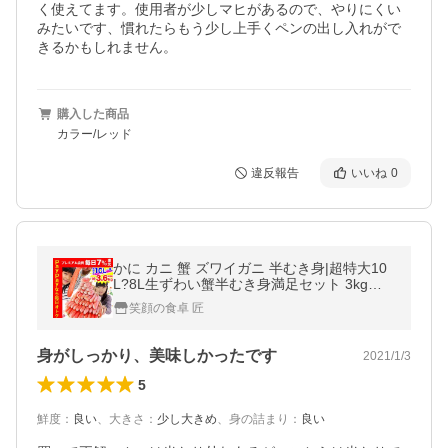
く使えてます。使用者が少しマヒがあるので、やりにくい
みたいです、慣れたらもう少し上手くペンの出し入れがで
きるかもしれません。
購入した商品
カラー/レッド
違反報告
いいね
0
かに カニ 蟹 ズワイガニ 半むき身|超特大10
L?8L生ずわい蟹半むき身満足セット 3kg超
【総重量約3.6kg】
笑顔の食卓 匠
身がしっかり、美味しかったです
2021/1/3
5
鮮度
：
良い
、
大きさ
：
少し大きめ
、
身の詰まり
：
良い