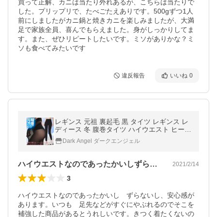
買って正解、カニは当たり外れあるが、こちらは当たりで
した。プリップリで、たべごたえありです。500gずつ1人
前にしましたがカニ鍋と焼きカニを楽しみましたが、大満
足で家族全員、喜んでもらえました。身がしっかりしてま
す。また、ぜひリピートしたいです。ミソがありかな？ミ
ソも食べてみたいです
違反報告
いいね
0
レギンス 元祖 裏起毛 黒 タイツ レギンス レ
ディース 冬 腹巻タイツ ハイウエスト ヒート
インナー 腹巻 防寒 温かい 爆買
Dark Angel ダークエンジェル
ハイウエストなのであったかいしずらない…
2021/2/14
3
ハイウエストなのであったかいし　ずらないし、安心感が
あります。いつも　足先などがすぐにやぶれるのでそこを
補強した商品があるとうれしいです。きつく着たくないの