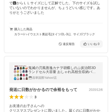
で🅻からＬＬサイズにして正解でした、下のサイズを試し
ていないのでわかりませんが、ちょうどいい感じです。あ
りがとうございました
購入した商品
カラー/ハイウエスト裏起毛[タイツ/2L-3L]、サイズ/ブラック
違反報告
いいね
0
鬼滅の刃風善逸カナヲ胡蝶しのぶ炭治郎3D
ランドセル大容量 おしゃれ高校生収納バッ
グ学生子供女の子男の子リュックサックラン
昌華国際Yahoo!店
ドセル
発送に日数がかかるので余裕をもって
2020/12/6
3
お友達のお子さんへの

クリスマスプレゼントに買いました。届くのに日数がかか