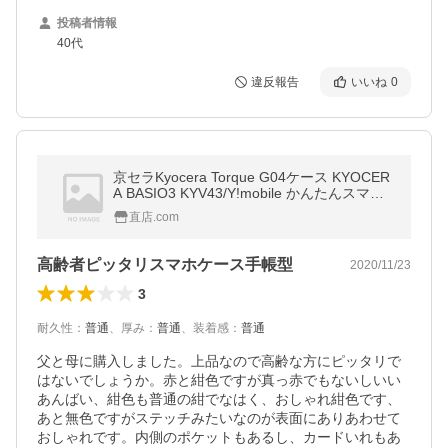
投稿者情報
40代
違反報告
いいね
0
京セラKyocera Torque G04ケース KYOCER
A BASIO3 KYV43/Y!mobile かんたんスマホ
705KC用カバー Qua Phone QZ KYV44PUレ
直店.com
ザーケース TPU素材 手帳型/財布型
高齢者ピッタリスマホケース手帳型
2020/11/23
3
耐久性
：
普通
、
厚み
：
普通
、
装着感
：
普通
父と母に購入しました。上品なので高齢な方にピッタリで
はないでしょうか。赤と紺色ですが真っ赤でもないしいい
あんばい、紺色も普通の紺でなはく、おしゃれ紺色です、
あと無色ですがステッチみたいなのが表面にありあわせて
おしゃれです。内側のポケットもあるし、カードいれもあ