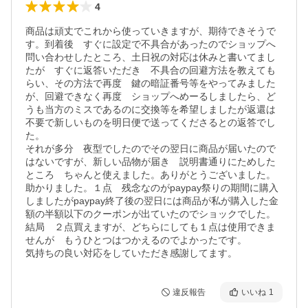
4
商品は頑丈でこれから使っていきますが、期待できそうで
す。到着後　すぐに設定で不具合があったのでショップへ
問い合わせしたところ、土日祝の対応は休みと書いてまし
たが　すぐに返答いただき　不具合の回避方法を教えても
らい、その方法で再度　鍵の暗証番号等をやってみました
が、回避できなく再度　ショップへめーるしましたら、ど
うも当方のミスであるのに交換等を希望しましたが返還は
不要で新しいものを明日便で送ってくださるとの返答でし
た。

それが多分　夜型でしたのでその翌日に商品が届いたので
はないですが、新しい品物が届き　説明書通りにためした
ところ　ちゃんと使えました。ありがとうございました。
助かりました。１点　残念なのがpaypay祭りの期間に購入
しましたがpaypay終了後の翌日には商品が私が購入した金
額の半額以下のクーポンが出ていたのでショックでした。
結局　２点買えますが、どちらにしても１点は使用できま
せんが　もうひとつはつかえるのでよかったです。

気持ちの良い対応をしていただき感謝してます。
違反報告
いいね
1