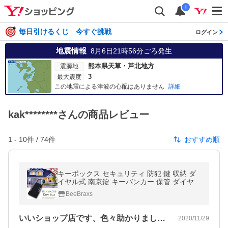
i
毎日引けるくじ 今すぐ挑戦
ログイン
地震情報
8月6日21時56分
ごろ発生
熊本県天草・芦北地方
震源地
3
最大震度
この地震による津波の心配はありません
詳細
kak********さんの商品レビュー
1
-
10
件 /
74
件
おすすめ順
キーボックス セキュリティ 防犯 鍵 収納 ダ
イヤル式 南京錠 キーバンカー 保管 ダイヤル
暗証番号
BeeBraxs
いいショップ店です、色々助かりましたと
2020/11/29