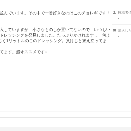
並んでいます。その中で一番好きなのはこのチョレギです！
投稿者
-
入していますが　小さなものしか置いてないので　いつもい
購入し
ドレッシングを発見しました。たっぷりかけれますし　何よ
-
じく1リットルのこのドレッシング。負けじと聳え立ってま
ます。超オススメです♪
