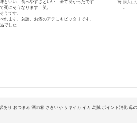
味といい、食べやすさといい　全て良かったです！

購入し
て死にそうなります　笑。

-
そうです。

べれます。勿論、お酒のアテにもピッタリです。

品でした！
 訳あり おつまみ 酒の肴 さきいか サキイカ イカ 烏賊 ポイント消化 母の