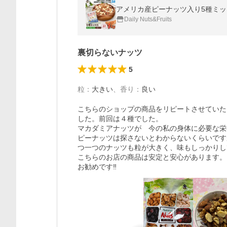
Daily Nuts&Fruits
裏切らないナッツ
5
粒
：
大きい
、
香り
：
良い
こちらのショップの商品をリピートさせていた
した。前回は４種でした。

マカダミアナッツが　今の私の身体に必要な栄
ピーナッツは探さないとわからないくらいです
つ一つのナッツも粒が大きく、味もしっかりし
こちらのお店の商品は安定と安心があります。

お勧めです‼︎