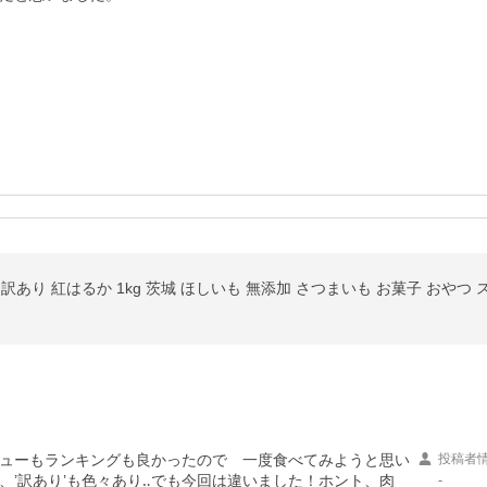
産 訳あり 紅はるか 1kg 茨城 ほしいも 無添加 さつまいも お菓子 おやつ
ューもランキングも良かったので　一度食べてみようと思い
投稿者
、’訳あり’も色々あり‥でも今回は違いました！ホント、肉
-