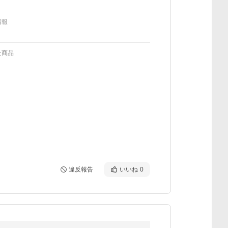
情報
た商品
違反報告
いいね
0