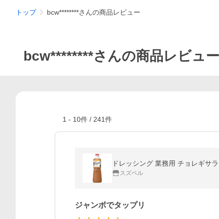
トップ
bcw********さんの商品レビュー
bcw********さんの商品レビュ
1
-
10
件 /
241
件
ドレッシング 業務用 チョレギサラダ 
スズベル
ジャンボでタップリ