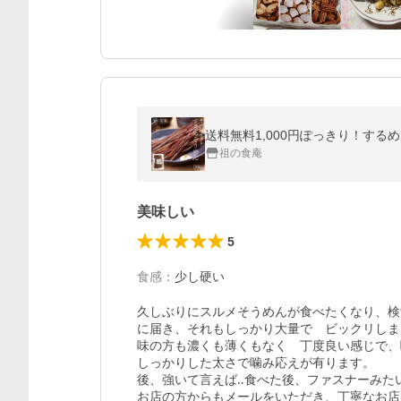
送料無料1,000円ぽっきり！する
祖の食庵
美味しい
5
食感
：
少し硬い
久しぶりにスルメそうめんが食べたくなり、検
に届き、それもしっかり大量で　ビックリしま
味の方も濃くも薄くもなく　丁度良い感じで、
しっかりした太さで噛み応えが有ります。

後、強いて言えば‥食べた後、ファスナーみた
お店の方からもメールをいただき、丁寧なお店