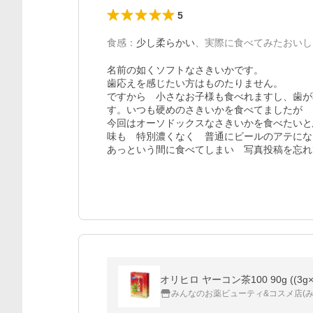
5
食感
：
少し柔らかい
、
実際に食べてみたおいし
名前の如くソフトなさきいかです。

歯応えを感じたい方はものたりません。

ですから　小さなお子様も食べれますし、歯が
す。いつも硬めのさきいかを食べてましたが

今回はオーソドックスなさきいかを食べたいと
味も　特別濃くなく　普通にビールのアテにな
あっという間に食べてしまい　写真投稿を忘れ
オリヒロ ヤーコン茶100 90g ((3g×3
みんなのお薬ビューティ&コスメ店(み