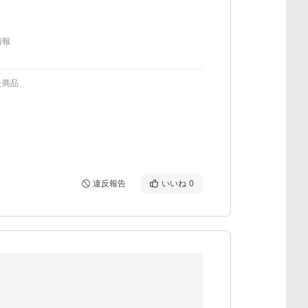
情報
た商品
違反報告
いいね
0