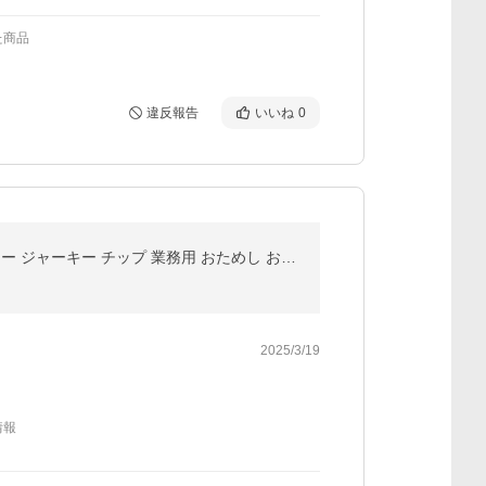
た商品
違反報告
いいね
0
魅惑のいかソーメン 200g 送料無料 いか おやつ イカ スルメ ひとくち おつまみ お酒 ビール 晩酌 ウイスキー ジャーキー チップ 業務用 おためし お試し
2025/3/19
情報