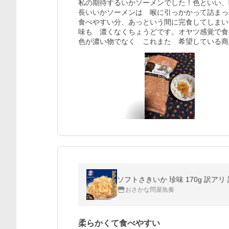
私の期待するいかソーメンでした！色といい、
長いいかソーメンは　喉に引っかかって詰まっ
食べやすい分、あっという間に完食してしまい
味も　濃くなくちょうどです。オヤツ感覚で食
色が濃い物でなく　これまた　希望している商
ソフトさきいか 珍味 170g 訳アリ
おさかな問屋魚奏
柔らかくて食べやすい