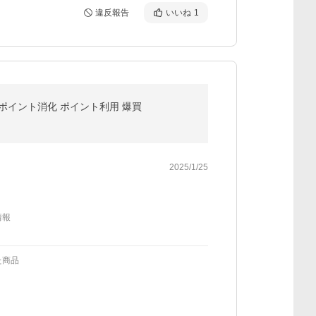
違反報告
いいね
1
ポイント消化 ポイント利用 爆買
2025/1/25
情報
た商品