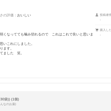
さの評価
：
おいしい
投稿者
-
購入し
弱くなってても噛み切れるので　これはこれで良いと思いま
-
思いこれにしました。

ります。

てました　笑。
0袋)) (1個)
んなのお薬)