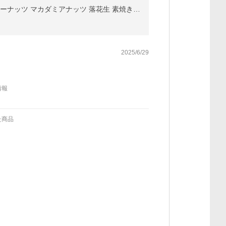
アメリカ産ピーナッツ入り5種ミックスナッツ 1kg ハイオレイックピーナッツ アーモンド 生くるみ カシューナッツ マカダミアナッツ 落花生 素焼き 無塩 送料無料
2025/6/29
情報
た商品