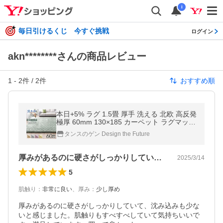
i
毎日引けるくじ 今すぐ挑戦
ログイン
akn********さんの商品レビュー
1
-
2
件 /
2
件
おすすめ順
本日+5% ラグ 1.5畳 厚手 洗える 北欧 高反発
極厚 60mm 130×185 カーペット ラグマット
おしゃれ 高反発ラグ 滑り止め オールシーズ
タンスのゲン Design the Future
ン 抗菌 防ダニ 防音
厚みがあるのに硬さがしっかりしていて、…
2025/3/14
5
肌触り
：
非常に良い
、
厚み
：
少し厚め
厚みがあるのに硬さがしっかりしていて、沈み込みも少な
いと感じました。肌触りもすべすべしていて気持ちいいで