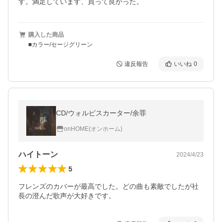
す。満足しています、買って良かった。
購入した商品
■カラー/セージグリーン
違反報告
いいね
0
CD/ウォルピスカーター/余罪
onHOME(オンホーム)
ハイトーン
2024/4/23
5
フレンズのカバーが最高でした。どの曲も素敵でしたが社
長の澄んだ歌声が大好きです。