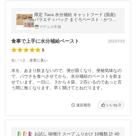
限定 Tiara 水分補給 キャットフード (国産)
バラエティパック まぐろペースト・かつお
ペースト・ささみペースト 18個入(3種類×各
マデュロ本舗
6個
食事で上手に水分補給ペースト
2023/7/15
5
食いつき
：
非常に良い
水を、あまり飲まないので、便が固くなり、便秘気味なの
で、パウチを食べさせてから、水分補給のペーストを飲ま
せています。一日に、３から４袋、２匹いるのであっと言
う間に無くなります。早く開けてとねだります。
違反報告
いいね
0
お試し 味噌汁 スープ ふりかけ 10種類 計 40