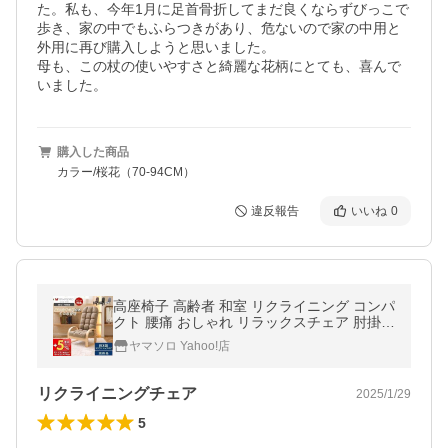
た。私も、今年1月に足首骨折してまだ良くならずびっこで
歩き、家の中でもふらつきがあり、危ないので家の中用と
外用に再び購入しようと思いました。

母も、この杖の使いやすさと綺麗な花柄にとても、喜んで
いました。
購入した商品
カラー/桜花（70-94CM）
違反報告
いいね
0
高座椅子 高齢者 和室 リクライニング コンパ
クト 腰痛 おしゃれ リラックスチェア 肘掛け
座敷椅子 こたつ 敬老の日 シエル ヤマソロ
ヤマソロ Yahoo!店
リクライニングチェア
2025/1/29
5