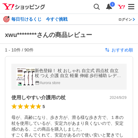
i
毎日引けるくじ 今すぐ挑戦
ログイン
xwu********さんの商品レビュー
1
-
10
件 /
90
件
おすすめ順
新色登録！ 杖 おしゃれ 自立式 四点杖 自立
杖 つえ 介護 自立 軽量 伸縮 歩行補助 レディ
ース 女性用 敬老の日 誕生日 ギフト ステッ
Aurora store
キ 長さ調節 高齢者 四足杖
使用しやすい介護用の杖
2024/9/29
5
母が、高齢になり、歩き方が、滑る様な歩き方で、１本の
杖を使用しているが、安定力があまり良くないので、安定
感のある、この商品を購入しました。

すごく喜んでくれて、安定があるので使い安いと驚きでし