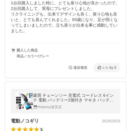
1台目購入しました時に、とても座り心地が良かったので、
2台目購入して、実母にプレゼントしました。

リクライニングも、出来てデザインも良く、座り心地も良
いと、とても喜んでくれました。83歳になり、足が弱くな
ってしまいましたので、立ち座りが出来る事に感動してい
ました。
購入した商品
商品／カラー/グレー
違反報告
いいね
0
爆買 チェーンソー 充電式 コードレス 6イン
チ 電動 バッテリー2個付き マキタ バッテリ
ー対応 高枝 家庭用 片手 ハンディチェーンソ
Hokonui直営店
ー
電動ノコギリ
2024/10/13
5