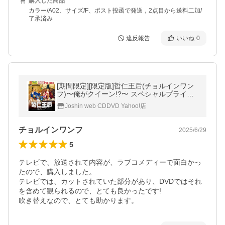
購入した商品
カラー/A02、サイズ/F、ポスト投函で発送，2点目から送料二加/
了承済み
違反報告
いいね
0
[期間限定][限定版]哲仁王后(チョルインワン
フ)〜俺がクイーン!?〜 スペシャルプライス
版コンパクトDVD-BOX2＜期間限定＞/シ
Joshin web CDDVD Yahoo!店
ン・ヘソン[DVD]【返品種別A】
チョルインワンフ
2025/6/29
5
テレビで、放送されて内容が、ラブコメディーで面白かっ
たので、購入しました。

テレビでは、カットされていた部分があり、DVDではそれ
を含めて観られるので、とても良かったです!

吹き替えなので、とても助かります。