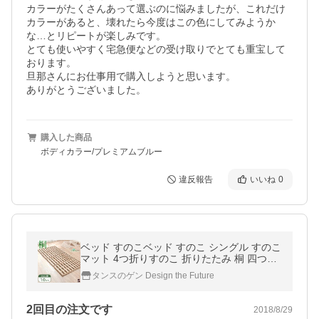
カラーがたくさんあって選ぶのに悩みましたが、これだけ
カラーがあると、壊れたら今度はこの色にしてみようか
な…とリピートが楽しみです。

とても使いやすく宅急便などの受け取りでとても重宝して
おります。

旦那さんにお仕事用で購入しようと思います。

ありがとうございました。
購入した商品
ボディカラー/プレミアムブルー
違反報告
いいね
0
ベッド すのこベッド すのこ シングル すのこ
マット 4つ折りすのこ 折りたたみ 桐 四つ折
りすのこベッド スノコマット 梅雨
タンスのゲン Design the Future
2回目の注文です
2018/8/29