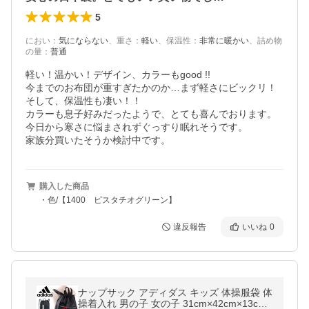
5
におい
：
気にならない
、
重さ
：
軽い
、
保温性
：
非常に暖かい
、
詰め物
の量
：
普通
軽い！温かい！デザイン、カラーもgood !!

今までのお布団が重すぎたかのか…まず軽さにビックリ！
そして、保温性も凄い！！

カラーも息子好みだったようで、とても喜んでおります。
今日から寒さに悩まされずぐっすり眠れそうです。

家族分買いたそうか検討中です。
購入した商品
・色/【1400 ピスタチオグリーン】
違反報告
いいね
0
ナップサック アディダス キッズ 体操服袋 体
操着入れ 男の子 女の子 31cm×42cm×13cm