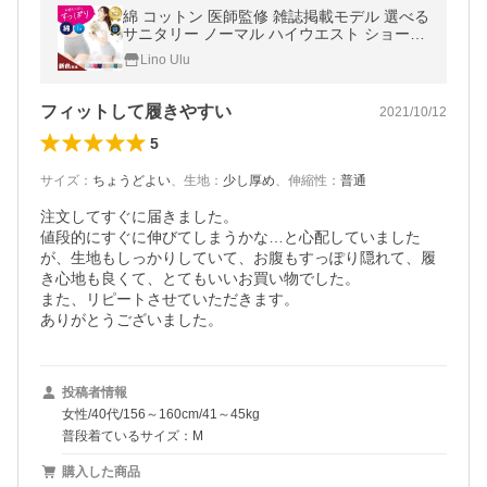
綿 コットン 医師監修 雑誌掲載モデル 選べる
サニタリー ノーマル ハイウエスト ショーツ
レディース 桃尻 温活 下着 深め 深履き
Lino Ulu
フィットして履きやすい
2021/10/12
5
サイズ
：
ちょうどよい
、
生地
：
少し厚め
、
伸縮性
：
普通
注文してすぐに届きました。

値段的にすぐに伸びてしまうかな…と心配していました
が、生地もしっかりしていて、お腹もすっぽり隠れて、履
き心地も良くて、とてもいいお買い物でした。

また、リピートさせていただきます。

ありがとうございました。
投稿者情報
女性/40代/156～160cm/41～45kg
普段着ているサイズ：M
購入した商品