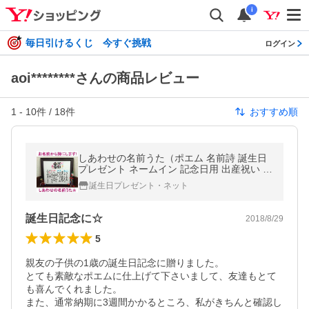
i
毎日引けるくじ 今すぐ挑戦
ログイン
aoi********さんの商品レビュー
1
-
10
件 /
18
件
おすすめ順
しあわせの名前うた（ポエム 名前詩 誕生日
プレゼント ネームイン 記念日用 出産祝い 両
親 還暦祝い 古希祝い 喜寿祝い 送別会 お名
誕生日プレゼント・ネット
前ポエム 名前歌)
誕生日記念に☆
2018/8/29
5
親友の子供の1歳の誕生日記念に贈りました。

とても素敵なポエムに仕上げて下さいまして、友達もとて
も喜んでくれました。

また、通常納期に3週間かかるところ、私がきちんと確認し