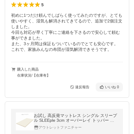
5
初めに1つだけ頼んでしばらく使ってみたのですが、とても
使いやすく、湿気も解消されてきてるので、追加で2個注文
しました。

今回も対応が早く丁寧にご連絡を下さるので安心して頼む
事ができました。

また、3ヶ月間は保証もついているのでとても安心です。

これで、家族みんなの布団が湿気解消できそうです。
購入した商品
在庫状況/【在庫有】
違反報告
いいね
0
お試し 高反発マットレス シングル スリープ
ル SLEEple 3cm オーバーレイ トッパー 敷
き布団 ベッドマット 寝具 睡眠 寝姿勢 体圧
アウトレットファニチャー
分散 腰痛 肩こり コンパクト