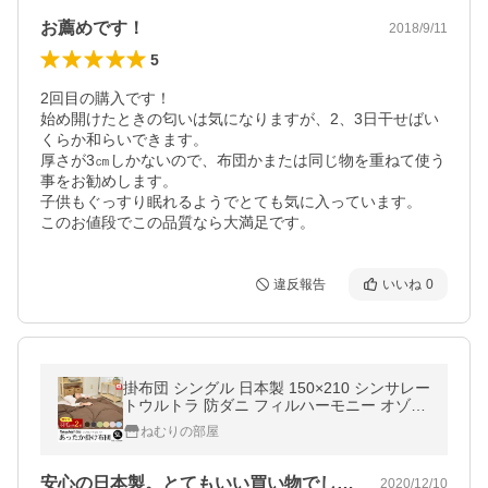
お薦めです！
2018/9/11
5
2回目の購入です！

始め開けたときの匂いは気になりますが、2、3日干せばい
くらか和らいできます。

厚さが3㎝しかないので、布団かまたは同じ物を重ねて使う
事をお勧めします。

子供もぐっすり眠れるようでとても気に入っています。

このお値段でこの品質なら大満足です。
違反報告
いいね
0
掛布団 シングル 日本製 150×210 シンサレー
トウルトラ 防ダニ フィルハーモニー オゾン
加工 掛け布団 シングル ロング 洗える
ねむりの部屋
安心の日本製。とてもいい買い物でした。
2020/12/10