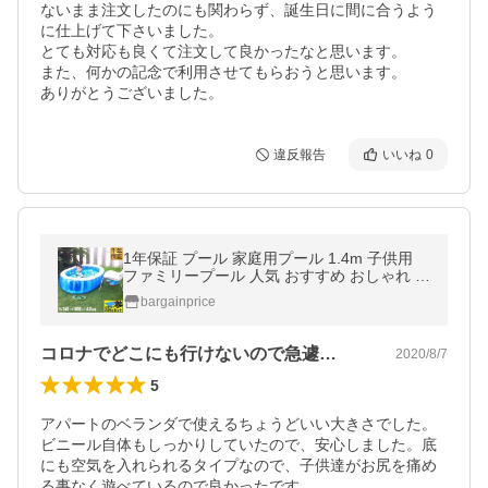
ないまま注文したのにも関わらず、誕生日に間に合うよう
に仕上げて下さいました。

とても対応も良くて注文して良かったなと思います。

また、何かの記念で利用させてもらおうと思います。

ありがとうございました。
違反報告
いいね
0
1年保証 プール 家庭用プール 1.4m 子供用
ファミリープール 人気 おすすめ おしゃれ 自
宅 庭 ベランダ 中型 クッション性 水遊び 送
bargainprice
料無料
コロナでどこにも行けないので急遽…
2020/8/7
5
アパートのベランダで使えるちょうどいい大きさでした。
ビニール自体もしっかりしていたので、安心しました。底
にも空気を入れられるタイプなので、子供達がお尻を痛め
る事なく遊べているので良かったです。
