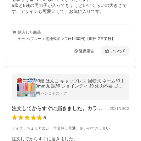
6歳と5歳の男の子が入ってちょうどいいくらいの大きさで
す。デサインも可愛いくて、お気に入りです。
購入した商品
セット/ブルー＋電池式ポンプ(+1430円)【即日-2営業日】
違反報告
いいね
0
印鑑 はんこ キャップレス 回転式 ネーム印 1
0mm丸 認印 ジョインティ J9 朱肉不要 ゴム
印 限定カラー 推しカラー おしゃれ ポイント
ハンコヤストア
消化 ポイント利用
注文してからすぐに届きました。カラーが…
2021/10/12
5
サイズ
：
ちょうどよい
、
重量感
：
普通
、
使いやすさ
：
良い
注文してからすぐに届きました。
