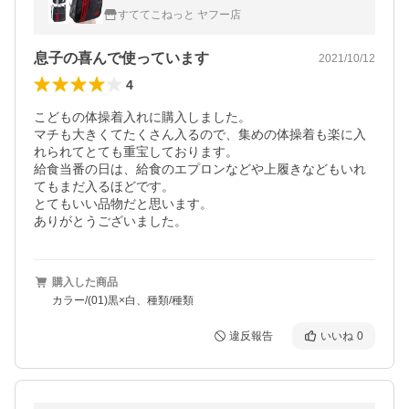
(子供 ナップザック スポーツ 小学生 バック
すててこねっと ヤフー店
リュック (在庫限り)
息子の喜んで使っています
2021/10/12
4
こどもの体操着入れに購入しました。

マチも大きくてたくさん入るので、集めの体操着も楽に入
れられてとても重宝しております。

給食当番の日は、給食のエプロンなどや上履きなどもいれ
てもまだ入るほどです。

とてもいい品物だと思います。

ありがとうございました。
購入した商品
カラー/(01)黒×白、種類/種類
違反報告
いいね
0