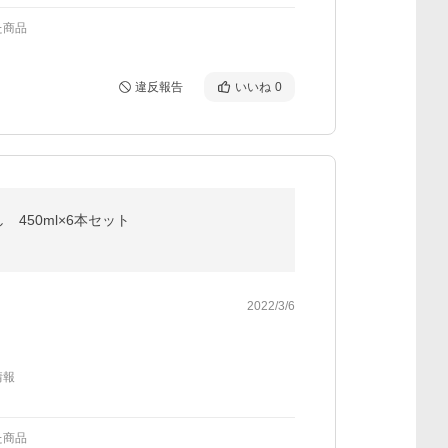
た商品
違反報告
いいね
0
50ml×6本セット
2022/3/6
情報
た商品