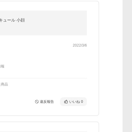
キュール 小顔
2022/3/6
情報
た商品
違反報告
いいね
0