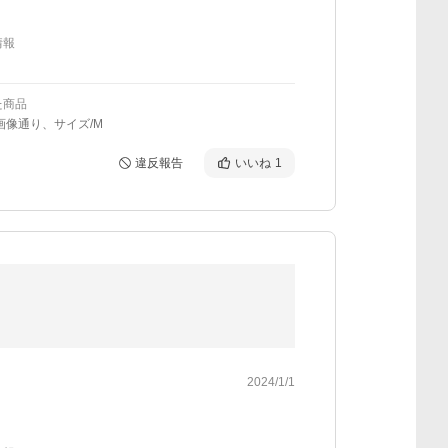
情報
た商品
画像通り、サイズ/M
違反報告
いいね
1
2024/1/1