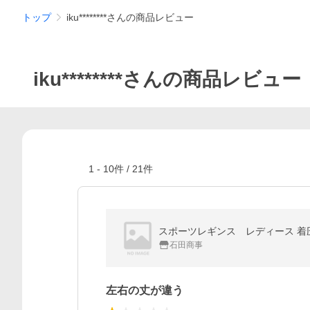
トップ
iku********さんの商品レビュー
iku********さんの商品レビュー
1
-
10
件 /
21
件
スポーツレギンス レディース 着圧
石田商事
左右の丈が違う