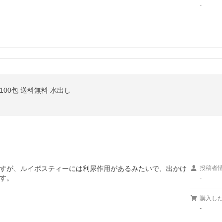
-
00包 送料無料 水出し
すが、ルイボスティーには利尿作用があるみたいで、出かけ
投稿者
す。
-
購入し
-