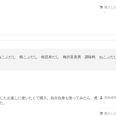
購入し
-
こぶだし 根こぶだし 根昆布だし 梅沢富美男 調味料 ねこぶだし 4
したお返しに使いたくて購入。自分自身も使ってみたら、煮
投稿者
た。
-
購入し