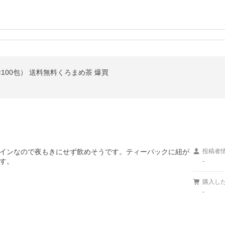
g×100包） 送料無料くろまめ茶 爆買
インなので夜もきにせず飲めそうです。ティーパックに紐が
投稿者
す。
-
購入し
-