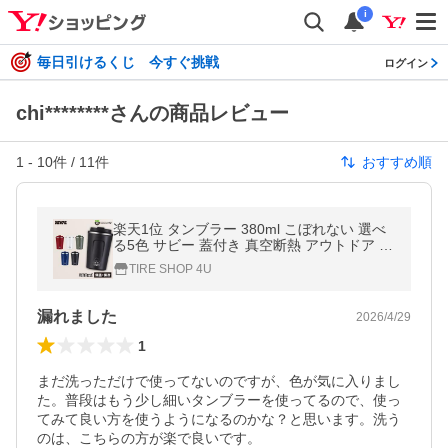
i
毎日引けるくじ 今すぐ挑戦
ログイン
chi********さんの商品レビュー
1
-
10
件 /
11
件
おすすめ順
楽天1位 タンブラー 380ml こぼれない 選べ
る5色 サビー 蓋付き 真空断熱 アウトドア キ
ャンプ ビール RIVAI
TIRE SHOP 4U
漏れました
2026/4/29
1
まだ洗っただけで使ってないのですが、色が気に入りまし
た。普段はもう少し細いタンブラーを使ってるので、使っ
てみて良い方を使うようになるのかな？と思います。洗う
のは、こちらの方が楽で良いです。
