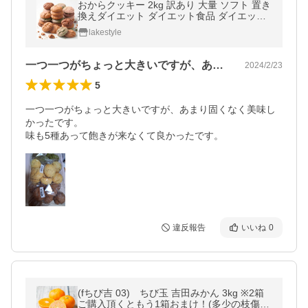
おからクッキー 2kg 訳あり 大量 ソフト 置き
換えダイエット ダイエット食品 ダイエット
クッキー やわらか
lakestyle
一つ一つがちょっと大きいですが、あまり…
2024/2/23
5
一つ一つがちょっと大きいですが、あまり固くなく美味し
かったです。

味も5種あって飽きが来なくて良かったです。
違反報告
いいね
0
(fちび吉 03) ちび玉 吉田みかん 3kg ※2箱
ご購入頂くともう1箱おまけ！(多少の枝傷・