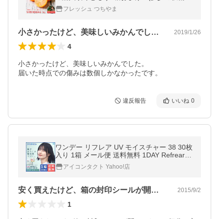
葉傷・黒点有り)(家庭用・3S〜2Sサイズ込
フレッシュ つちやま
み)(送料無料)
小さかったけど、美味しいみかんでした。…
2019/1/26
4
小さかったけど、美味しいみかんでした。

届いた時点での傷みは数個しかなかったです。
違反報告
いいね
0
ワンデー リフレア UV モイスチャー 38 30枚
入り 1箱 メール便 送料無料 1DAY Refrear U
V Moisture 38
アイコンタクト Yahoo!店
安く買えたけど、箱の封印シールが開いて…
2015/9/2
1