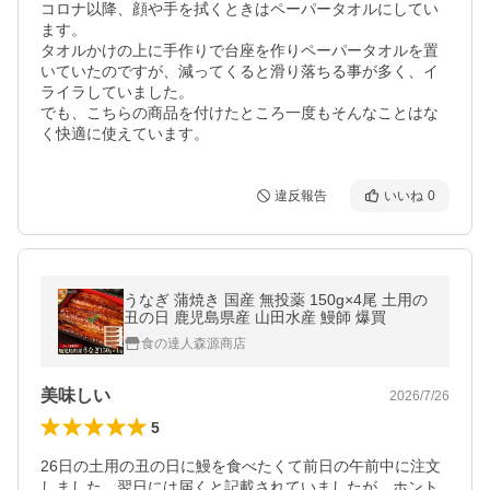
コロナ以降、顔や手を拭くときはペーパータオルにしてい
ます。

タオルかけの上に手作りで台座を作りペーパータオルを置
いていたのですが、減ってくると滑り落ちる事が多く、イ
ライラしていました。

でも、こちらの商品を付けたところ一度もそんなことはな
く快適に使えています。
違反報告
いいね
0
うなぎ 蒲焼き 国産 無投薬 150g×4尾 土用の
丑の日 鹿児島県産 山田水産 鰻師 爆買
食の達人森源商店
美味しい
2026/7/26
5
26日の土用の丑の日に鰻を食べたくて前日の午前中に注文
しました。翌日には届くと記載されていましたが、ホント