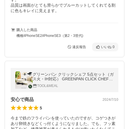
品質は画面がとても滑らかでブルーカットしてくれてる割
に色もキレイに見えます。
購入した商品
機種/iPhoneSE2/iPhoneSE3（第2・3世代)
違反報告
いいね
0
グリーンパン クリックシェフ 5点セット（ガ
ス火・IH対応） GREENPAN CLICK CHEF
ハンドル脱着式タイプ フライパン エッグパ
TOOL&MEAL
ン ハンドル
安心で商品
2024/7/10
5
今まで鉄のフライパンを使っていたのですが、コゲつきが
あり卵焼きなどくっ付くようになりました。でも、フッ素