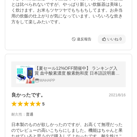
とは比べられないですが、やっぱり新しい炊飯器は美味し
く炊けます。お米もツヤツヤでもちもちしてます。お弁当
用の炊飯の仕上がりが気になっています。いろいろな炊き
方をして楽しみたいです。
違反報告
いいね
0
【夏セール12%OFF開催中】 ランキング入
賞 血中酸素濃度 酸素飽和度 日本語説明書付
き 家庭用 血中酸素 SPO2 脈拍 心拍 計 測定
MAHAPP
器 介護 山登り
良かったです。
2021/8/16
5
耐久性
：
普通
日本製のものが欲しかったのですが、お高くて無理だった
のでレビューの高いこちらにしました。機能はちゃんと果
たせていると思うので購入してよかったです。耐久性はこ