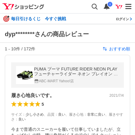
i
毎日引けるくじ 今すぐ挑戦
ログイン
dyp********さんの商品レビュー
1
-
10
件 /
172
件
おすすめ順
PUMA プーマ FUTURE RIDER NEON PLAY
フューチャーライダー ネオン プレイオン 37
3383 01BK/F.YELLOW
ABC-MART Yahoo!店
履き心地良いです。
2021/7/4
5
サイズ
：
少し小さめ
、
品質
：
良い
、
履き心地
：
非常に良い
、
履きやす
さ
：
良い
今まで普通のスニーカーを履いて仕事していましたが、立