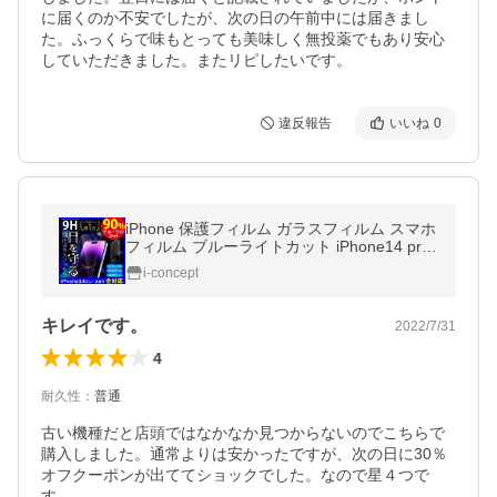
に届くのか不安でしたが、次の日の午前中には届きまし
た。ふっくらで味もとっても美味しく無投薬でもあり安心
していただきました。またリピしたいです。
違反報告
いいね
0
iPhone 保護フィルム ガラスフィルム スマホ
フィルム ブルーライトカット iPhone14 pro
max 12 13 11 iPhone se2 iPhoneXR iPhone
i-concept
XS 硬度9H アイフォン セール
キレイです。
2022/7/31
4
耐久性
：
普通
古い機種だと店頭ではなかなか見つからないのでこちらで
購入しました。通常よりは安かったですが、次の日に30％
オフクーポンが出ててショックでした。なので星４つで
す。
