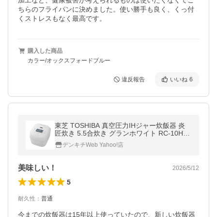
加工など、健康被害が考えられるものは使いたくなくてこ
ちらのフライパンに決めました。使い勝手も良く、くっ付
くストレスもなく最高です。
購入した商品
カラー/オックスフォードブルー
違反報告
いいね
6
東芝 TOSHIBA 真空圧力IHジャー炊飯器 炎
匠炊き 5.5合炊き グランホワイト RC-10HG
X-W
デンキチWeb Yahoo!店
美味しい！
2026/5/12
5
耐久性
：
普通
今までの炊飯器は15年以上使っていたので、新しい炊飯器