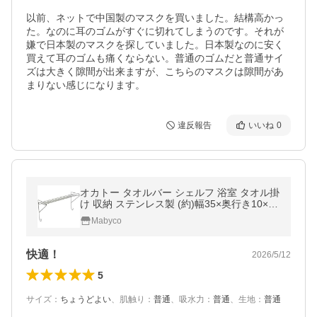
以前、ネットで中国製のマスクを買いました。結構高かっ
た。なのに耳のゴムがすぐに切れてしまうのです。それが
嫌で日本製のマスクを探していました。日本製なのに安く
買えて耳のゴムも痛くならない。普通のゴムだと普通サイ
ズは大きく隙間が出来ますが、こちらのマスクは隙間があ
まりない感じになります。
違反報告
いいね
0
オカトー タオルバー シェルフ 浴室 タオル掛
け 収納 ステンレス製 (約)幅35×奥行き10×高
さ17cm
Mabyco
快適！
2026/5/12
5
サイズ
：
ちょうどよい
、
肌触り
：
普通
、
吸水力
：
普通
、
生地
：
普通