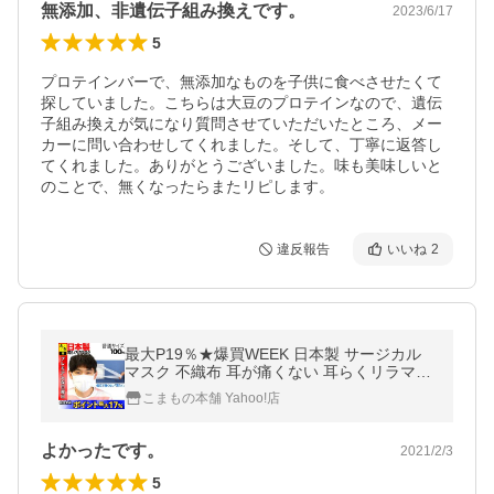
無添加、非遺伝子組み換えです。
2023/6/17
5
プロテインバーで、無添加なものを子供に食べさせたくて
探していました。こちらは大豆のプロテインなので、遺伝
子組み換えが気になり質問させていただいたところ、メー
カーに問い合わせしてくれました。そして、丁寧に返答し
てくれました。ありがとうございました。味も美味しいと
のことで、無くなったらまたリピします。
違反報告
いいね
2
最大P19％★爆買WEEK 日本製 サージカル
マスク 不織布 耳が痛くない 耳らくリラマス
ク 3層 全国マスク工業会 使い捨て 普通サイ
こまもの本舗 Yahoo!店
ズ [日テレZIP・テレ東WBSで紹介]
よかったです。
2021/2/3
5