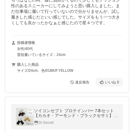
ちっぱなしの時、腰に負担がくるので少しでもクッション
性のあるスニーカーにしてみようと思い購入しました。ま
だ仕事場に履いて行っていないので分かりませんが、試し
履きした感じだといい感じでした。サイズをもう一つ大き
くしても良かったかなぁと感じたので星４つです。
投稿者情報
女性/40代
普段履いているサイズ：24cm
購入した商品
サイズ/24cm、色/01BK/F.YELLOW
違反報告
いいね
0
ソイコンセプト プロテインバー 7本セット
【カカオ・アーモンド・ブラックセサミ】置
き換え ダイエット 食品 おやつ お菓子 植物
Dr.Secret
性 大豆 無添加 低糖質