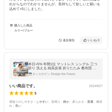
れからなのでわかりませんが、長持ちして欲しいと願いを
込めて⭐︎5にしました。
購入した商品
カラー/ブルー
違反報告
いいね
0
本日+5% 年間1位 マットレス シングル 三つ
折り 洗える 純高反発 折りたたみ 敷布団 高
反発マットレス 丸洗い ベッドマット ベッド
タンスのゲン Design the Future
マットレス 極厚10cm 高反発
いい商品です。
2024/9/27
5
寝返りのしやすさ
：
しやすい
、
音鳴り
：
静か
、
柔らかさ
：
普通
、
横揺
れ
：
良い