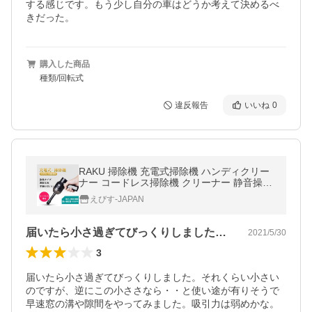
する感じです。もう少し自分の車はどうか考えて決めるべ
きだった。
購入した商品
種類/回転式
違反報告
いいね
0
RAKU 掃除機 充電式掃除機 ハンディクリー
ナー コードレス掃除機 クリーナー 静音操作
強力吸引 家庭用 車用 オフィス用 お手入れ用
えびす-JAPAN
品
届いたら小さ過ぎてびっくりしました。そ…
2021/5/30
3
届いたら小さ過ぎてびっくりしました。それくらい小さい
のですが、逆にこの小ささなら・・と使い途が有りそうで
早速窓の溝や隙間をやってみました。吸引力は弱めかな。