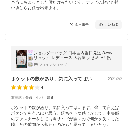
本当にちょっとした所だけみたいです。テレビの枠とか軽
い埃ならお任せ出来ます。
違反報告
いいね
0
ショルダーバッグ 日本国内当日発送 3way
リュック レディース 大容量 大きめ A4 帆布
トートバッグ シンプル 軽量 ファスナー A4
ジョインショップ
キャンバス #BA134
ポケットの数があり、気に入ってはいます…
2021/2/2
4
重量感
：
普通
、
生地
：
普通
ポケットの数があり、気に入ってはいます。強いて言えば
ボタンでも有ればと思う。落ちそうな感じがして、中央部
のファスナーをしても両サイドが開くので何かを失くした
時、その隙間から落ちたのかもと思ってしまいそう。