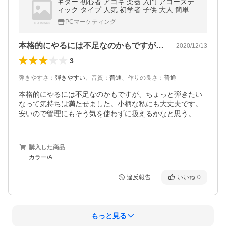
ギター 初心者 アコギ 楽器 入門 アコーステ
ィック タイプ 人気 初学者 子供 大人 簡単 子
供用 大人用が気軽に入門練習をする
PCマーケティング
本格的にやるには不足なのかもですが、ち…
2020/12/13
3
弾きやすさ
：
弾きやすい
、
音質
：
普通
、
作りの良さ
：
普通
本格的にやるには不足なのかもですが、ちょっと弾きたい
なって気持ちは満たせました。小柄な私にも大丈夫です。
安いので管理にもそう気を使わずに扱えるかなと思う。
購入した商品
カラー/A
違反報告
いいね
0
もっと見る