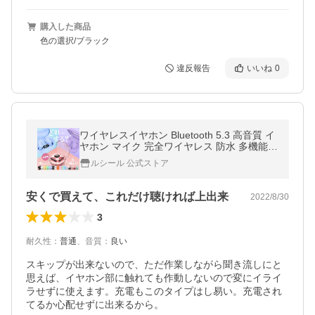
購入した商品
色の選択/ブラック
違反報告
いいね
0
ワイヤレスイヤホン Bluetooth 5.3 高音質 イ
ヤホン マイク 完全ワイヤレス 防水 多機能
残量表示 長時間 ヘッドセット マカロン E7S
ルシール 公式ストア
C9P
安くで買えて、これだけ聴ければ上出来
2022/8/30
3
耐久性
：
普通
、
音質
：
良い
スキップが出来ないので、ただ作業しながら聞き流しにと
思えば、イヤホン部に触れても作動しないので変にイライ
ラせずに使えます。充電もこのタイプはし易い。充電され
てるか心配せずに出来るから。