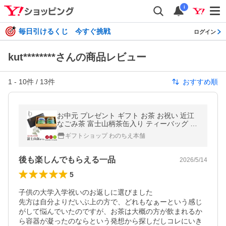
i
毎日引けるくじ 今すぐ挑戦
ログイン
kut********さんの商品レビュー
1
-
10
件 /
13
件
おすすめ順
お中元 プレゼント ギフト お茶 お祝い 近江
なごみ茶 富士山柄茶缶入り ティーバッグ 詰
め合わせ 缶 煎茶 銘茶 日本茶 国産
ギフトショップ わのちえ本舗
後も楽しんでもらえる一品
2026/5/14
5
子供の大学入学祝いのお返しに選びました

先方は自分よりだいぶ上の方で、どれもなぁーという感じ
がして悩んでいたのですが、お茶は大概の方が飲まれるか
ら容器が凝ったのならという発想から探しだしコレにいき