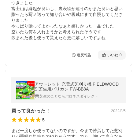
つきました

富士山は縁起が良いし、裏表絵が違うのがまた良いと思い
贈ったら写メ送って知り合いや親戚にまで自慢してくださ
りました

やっぱり贈ってよかったなぁと嬉しかった一品でした

空いたら何を入れようかと考えられたそうです

飲まれた後も使って貰えたら更に嬉しいですよね
違反報告
いいね
0
アウトレット 充電式芝刈り機 FIELDWOOD
S 芝生用バリカン FW-BB8A
芝生のことならバロネスダイレクト
買って良かった！
2022/8/5
5
まだ一度しか使ってないのですが、今まで苦労してた芝刈
りが手軽な気持ちでやれそうです。でも、強いて言うなら