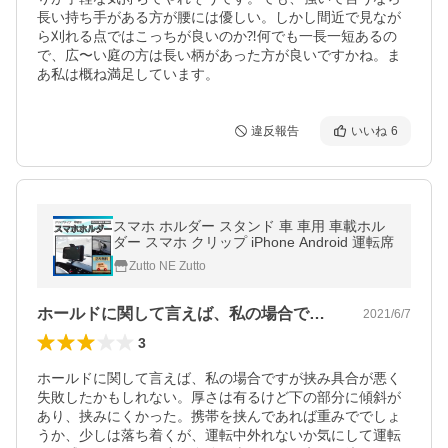
長い持ち手がある方が腰には優しい。しかし間近で見なが
ら刈れる点ではこっちが良いのか⁈何でも一長一短あるの
で、広〜い庭の方は長い柄があった方が良いですかね。ま
あ私は概ね満足しています。
違反報告
いいね
6
スマホ ホルダー スタンド 車 車用 車載ホル
ダー スマホ クリップ iPhone Android 運転席
Zutto NE Zutto
ホールドに関して言えば、私の場合ですが…
2021/6/7
3
ホールドに関して言えば、私の場合ですが挟み具合が悪く
失敗したかもしれない。厚さは有るけど下の部分に傾斜が
あり、挟みにくかった。携帯を挟んであれば重みででしょ
うか、少しは落ち着くが、運転中外れないか気にして運転