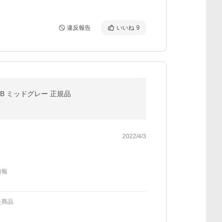
違反報告
いいね
9
USB ミッドグレー 正規品
2022/4/3
情報
た商品