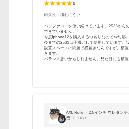
5
耐久性
：
壊れにくい
バッファローを使い続けています。2533か
できていません。

今度iphone12を購入するつもりなのでax対
今までの2533は子機として使用しています。
設置スペースの問題で横置きなんですが、横置
きます。

バランス悪いかもしれません。見た目にも横置
AXL Roller - 2.5インチ
EC-JOINT