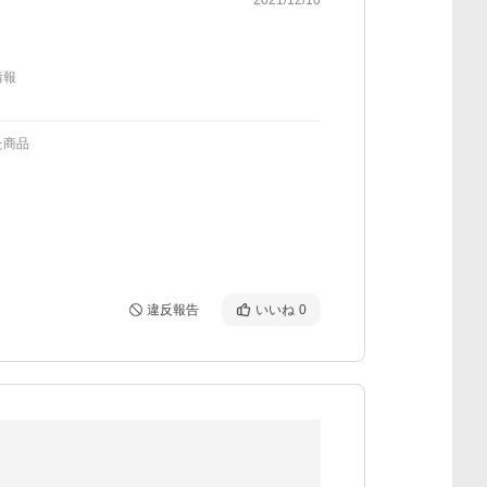
情報
た商品
違反報告
いいね
0