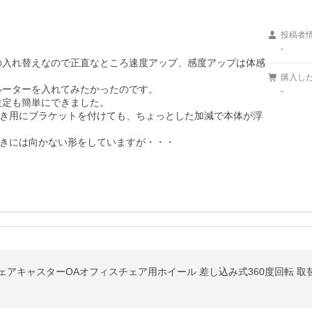
投稿者
-
らの入れ替えなので正直なところ速度アップ、感度アップは体感
購入し
応ルーターを入れてみたかったのです。

-
設定も簡単にできました。

き用にブラケットを付けても、ちょっとした加減で本体が浮
きには向かない形をしていますが・・・
 ウレタンチェアキャスターOAオフィスチェア用ホイール 差し込み式360度回転 取