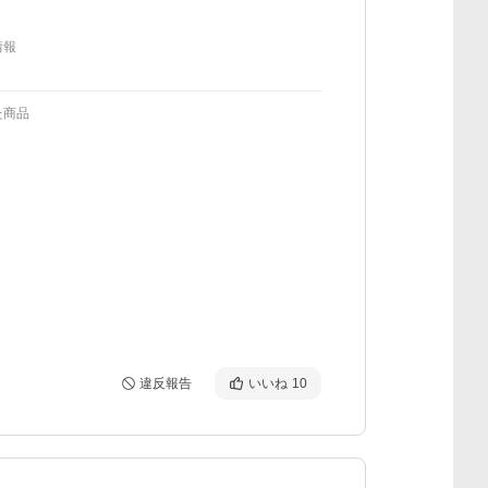
情報
た商品
違反報告
いいね
10