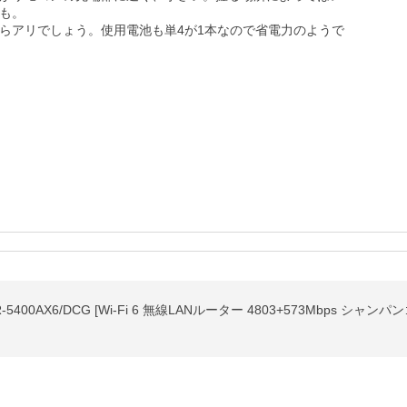
も。

らアリでしょう。使用電池も単4が1本なので省電力のようで
00AX6/DCG [Wi-Fi 6 無線LANルーター 4803+573Mbps シャンパ