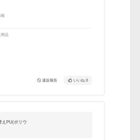
情報
た商品
違反報告
いいね
0
替えPU(ポリウ