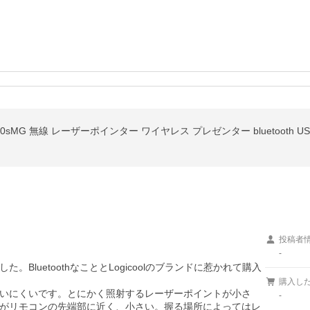
00sMG 無線 レーザーポインター ワイヤレス プレゼンター bluetooth 
投稿者
-
BluetoothなこととLogicoolのブランドに惹かれて購入
購入し
いにくいです。とにかく照射するレーザーポイントが小さ
-
がリモコンの先端部に近く、小さい。握る場所によってはレ