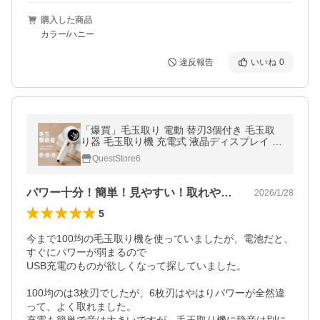
購入した商品
カラー/ハニー
違反報告
いいね
0
「爆買」毛玉取り 電動 替刃3個付き 毛玉取
り器 毛玉取り機 充電式 液晶ディスプレイ パ
ワフルな6枚刃 3段階のスピード調整 USB充
QuestStore6
電 コードレス
パワー十分！簡単！見やすい！取れやすい！
2026/1/28
5
今まで100均の毛玉取り機を使っていましたが、電池だと、
すぐにパワーが弱まるので

USB充電のものが欲しくなって探していました。

100均のは3枚刃でしたが、6枚刃はやはりパワーが全然違
って、よく取れました。
