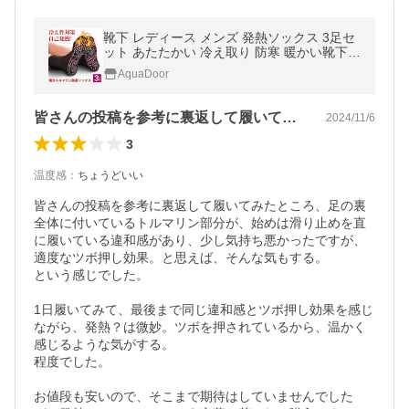
靴下 レディース メンズ 発熱ソックス 3足セ
ット あたたかい 冷え取り 防寒 暖かい靴下
ソックス 吸汗 ルームシューズ 発熱リバーシ
AquaDoor
ブル スリッパ 爆買い
皆さんの投稿を参考に裏返して履いてみた…
2024/11/6
3
温度感
：
ちょうどいい
皆さんの投稿を参考に裏返して履いてみたところ、足の裏
全体に付いているトルマリン部分が、始めは滑り止めを直
に履いている違和感があり、少し気持ち悪かったですが、
適度なツボ押し効果。と思えば、そんな気もする。

という感じでした。

1日履いてみて、最後まで同じ違和感とツボ押し効果を感じ
ながら、発熱？は微妙。ツボを押されているから、温かく
感じるような気がする。

程度でした。

お値段も安いので、そこまで期待はしていませんでした