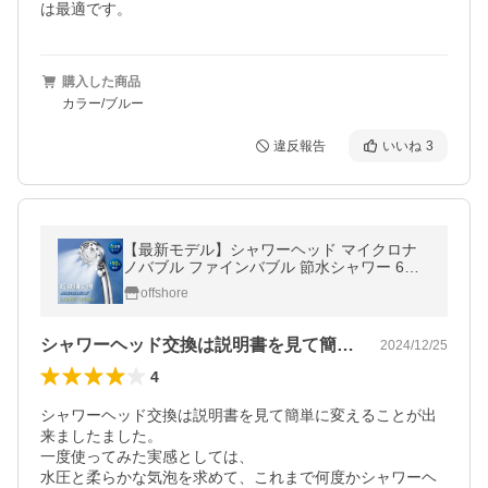
は最適です。
購入した商品
カラー/ブルー
違反報告
いいね
3
【最新モデル】シャワーヘッド マイクロナ
ノバブル ファインバブル 節水シャワー 6段
階 ミスト 増圧 手元止水 高洗浄力 毛穴汚れ
offshore
除去 美肌美髪 保温保湿 爆買
シャワーヘッド交換は説明書を見て簡単に…
2024/12/25
4
シャワーヘッド交換は説明書を見て簡単に変えることが出
来ましたました。

一度使ってみた実感としては、

水圧と柔らかな気泡を求めて、これまで何度かシャワーヘ