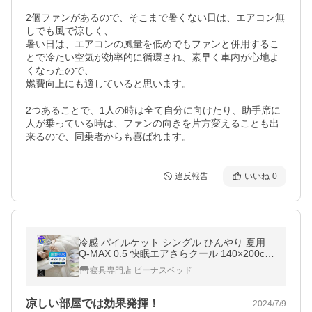
2個ファンがあるので、そこまで暑くない日は、エアコン無
しでも風で涼しく、

暑い日は、エアコンの風量を低めでもファンと併用するこ
とで冷たい空気が効率的に循環され、素早く車内が心地よ
くなったので、

燃費向上にも適していると思います。

2つあることで、1人の時は全て自分に向けたり、助手席に
人が乗っている時は、ファンの向きを片方変えることも出
来るので、同乗者からも喜ばれます。
違反報告
いいね
0
冷感 パイルケット シングル ひんやり 夏用
Q-MAX 0.5 快眠エアさらクール 140×200cm
接触冷感 涼感 冷却 クールケット ブランケッ
寝具専門店 ビーナスベッド
ト ひざ掛け
凉しい部屋では効果発揮！
2024/7/9