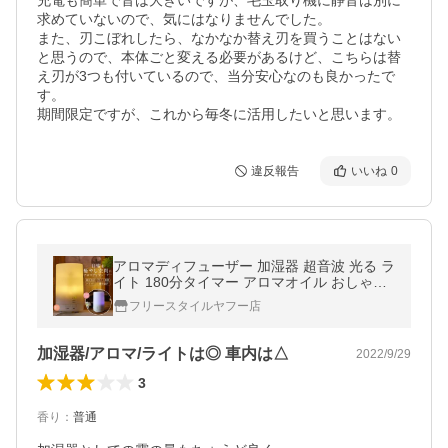
充電も簡単で音は大きいですが、毛玉取り機に静音は別に
求めていないので、気にはなりませんでした。

また、刃こぼれしたら、なかなか替え刃を買うことはない
と思うので、本体ごと変える必要があるけど、こちらは替
え刃が3つも付いているので、当分安心なのも良かったで
す。

期間限定ですが、これから毎冬に活用したいと思います。
違反報告
いいね
0
アロマディフューザー 加湿器 超音波 光る ラ
イト 180分タイマー アロマオイル おしゃれ
シンプル 70ml 照明 癒し アロマテラピー 精
フリースタイルヤフー店
油 エッセンシャルオイル
加湿器/アロマ/ライトは◎ 車内は△
2022/9/29
3
香り
：
普通