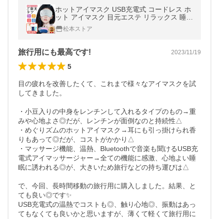
ホットアイマスク USB充電式 コードレス ホ
ット アイマスク 目元エステ リラックス 睡眠
快眠 タイマー 安眠グッズ 女性 男性 遮光 母
松本ストア
の日 プレゼント ギフト 枕
旅行用にも最高です!
2023/11/19
5
目の疲れを改善したくて、これまで様々なアイマスクを試
してきました。

・小豆入りの中身をレンチンして入れるタイプのもの→重
みや心地よさ◎だが、レンチンが面倒なのと持続性△

・めぐりズムのホットアイマスク→耳にも引っ掛けられ香
りもあって◎だが、コストがかかり△

・マッサージ機能、温熱、Bluetoothで音楽も聞けるUSB充
電式アイマッサージャー→全ての機能に感激、心地よい睡
眠に誘われる◎が、大きいため旅行などの持ち運びは△

で、今回、長時間移動の旅行用に購入しました。結果、と
ても良い◎です✨

USB充電式の温熱でコストも◎、触り心地◎、振動はあっ
てもなくても良いかと思いますが、薄くて軽くて旅行用に