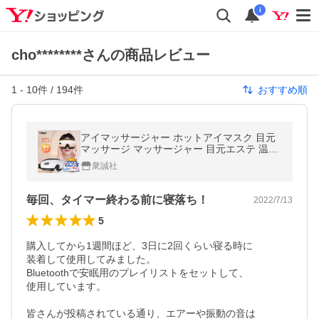
i
cho********さんの商品レビュー
1
-
10
件 /
194
件
おすすめ順
アイマッサージャー ホットアイマスク 目元
マッサージ マッサージャー 目元エステ 温熱
疲れ眼 目元 むくみ フィット アイマスク ホ
衆誠社
ット USB充電(B1V26YBAB)
毎回、タイマー終わる前に寝落ち！
2022/7/13
5
購入してから1週間ほど、3日に2回くらい寝る時に

装着して使用してみました。

Bluetoothで安眠用のプレイリストをセットして、

使用しています。

皆さんが投稿されている通り、エアーや振動の音は
