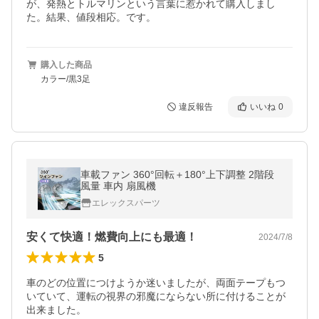
が、発熱とトルマリンという言葉に惹かれて購入しまし
購入した商品
カラー/黒3足
違反報告
いいね
0
車載ファン 360°回転＋180°上下調整 2階段
風量 車内 扇風機
エレックスパーツ
安くて快適！燃費向上にも最適！
2024/7/8
5
車のどの位置につけようか迷いましたが、両面テープもつ
いていて、運転の視界の邪魔にならない所に付けることが
出来ました。
