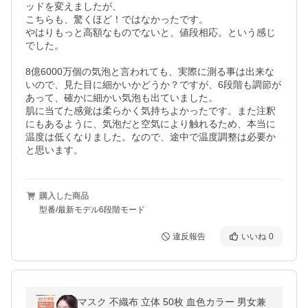
ッドを変えましたが、

こちらも、驚くほど！ではなかったです。

やはりもっと高額なものでないと、値段相応。という感じ
でした。

8億6000万個の気泡と言われても、実際に測る事は出来な
いので、見た目に細かいかどうか？ですが、6段階も調節が
あって、確かに細かい気泡も出ていました。

肌に当てた感覚は柔らかく気持ちよかったです。また注釈
にもあるように、気泡だと空気により触れるため、本当に
温度は低くなりました。なので、途中で温度調整は必要か
と思います。
購入した商品
型番/最新モデル6段階モード
違反報告
いいね
0
マスク 不織布 立体 50枚 血色カラー 男女兼