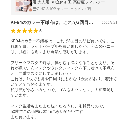
用 大人用 3D立体加工 高密度フィルター 韓
国マスク
CINC SHOP ヤフーショッピング店
KF94のカラー不織布は、これで3回目…
2022/2/21
5
KF94のカラー不織布は、これで3回目のリピ買いです。こ
れまで白、ライトパープルを買いましたが、今回のハニー
は、肌色にも近くより自然な感じがします。

プリーツマスクの時は、鼻がむず痒くなることがあり、そ
れが嫌で、布マスクやウレタンマスクを下に着けて不織布
と、二重マスクにしていましたが、

これは、1枚でも鼻や口周りにもかなり余裕があり、着けて
いてとても軽く楽です。

私は顔が小さい方なので、ゴムもキツくなく、大変満足し
ています。

マスク生活もまだまだ続くだろうし、消耗品なので、

50枚でこの価格は本当にありがたいです！

また買います。