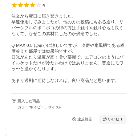
4
注文から翌日に届き驚きました。

早速使用してみましたが、他の方の投稿にもある通り、リ
バーシブルのボコボコの綿の方は手触りや触り心地も良く
なくて、なぜこの素材にしたのか残念でした。

Q MAX 0.5 は確かに涼しいですが、冷房や扇風機である程
度冷えた部屋では効果的ですが、

日光があたり温度が高く暑い部屋で、エアコンのようにパ
イルケットだけが冷たいわけではありません。普通にモワ
ッ〜と温かくなります。

あまり過剰に期待しなければ、良い商品だと思います。
購入した商品
カラー/ネイビー、サイズ/-
違反報告
いいね
1