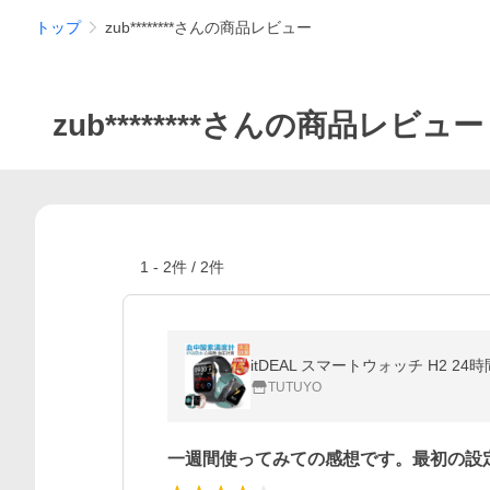
トップ
zub********さんの商品レビュー
zub********さんの商品レビュー
1
-
2
件 /
2
件
TUTUYO
一週間使ってみての感想です。最初の設