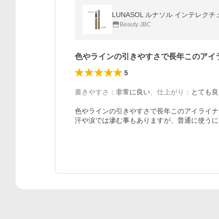
LUNASOL ルナソル インテレク
Beauty JBC
色やラインの引きやすさで長年このアイ
5
書きやすさ
：
非常に良い
、
仕上がり
：
とても良
色やラインの引きやすさで長年このアイライナ
汗や涙では滲む事もありますが、普通に使うに