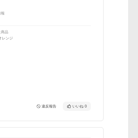
情報
た商品
オレンジ
違反報告
いいね
0