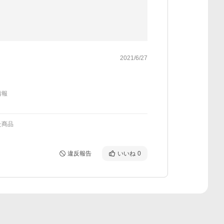
2021/6/27
情報
た商品
違反報告
いいね
0