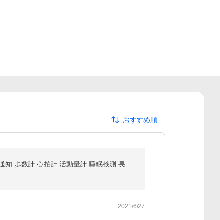
おすすめ順
itDEAL スマートウォッチ H2 24時間体温監視 フルタッチスクリーン血圧測定 血中酸素濃度計 大画面 着信通知 歩数計 心拍計 活動量計 睡眠検測 長い待機時間
2021/6/27