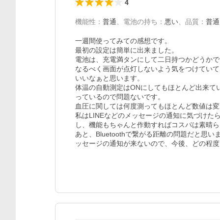
4
機能性
：
普通
、
電池の持ち
：
悪い
、
品質
：
普通
一週間使ってみての感想です。

最初の設定は簡単に出来ました。

電池は、充電満タンにして二日持つかどうかで
なるべく画面が点灯しないよう気をつけていて
いいなぁと思います。

体温の自動測定はONにしてもほとんど出来て
っているので問題ないです。

血圧に関しては何度測ってもほとんど数値は変
私はLINEなどのメッセージの通知に気づけ
し、機能もちゃんと作動すればコスパは素晴ら
あと、Bluetoothで繋がる距離の問題だと
ッセージの通知が来ないので、今後、どの程度