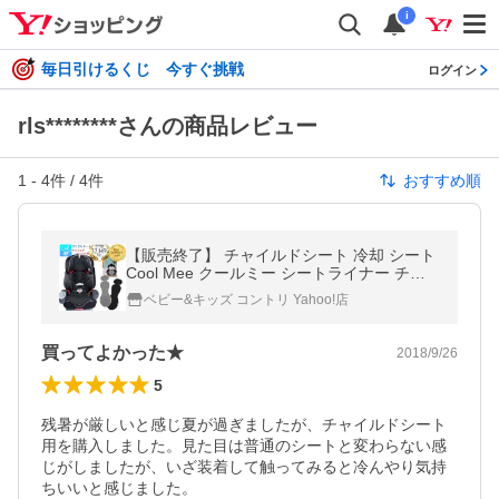
i
毎日引けるくじ 今すぐ挑戦
ログイン
rls********さんの商品レビュー
1
-
4
件 /
4
件
おすすめ順
【販売終了】 チャイルドシート 冷却 シート
Cool Mee クールミー シートライナー チャ
イルドシート用 暑さ対策
ベビー&キッズ コントリ Yahoo!店
買ってよかった★
2018/9/26
5
残暑が厳しいと感じ夏が過ぎましたが、チャイルドシート
用を購入しました。見た目は普通のシートと変わらない感
じがしましたが、いざ装着して触ってみると冷んやり気持
ちいいと感じました。
