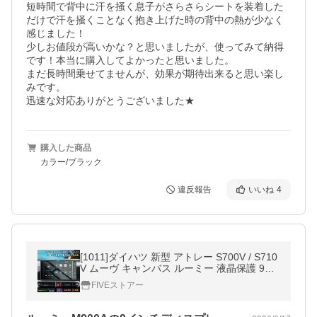
短時間で背中に汗を掻く息子がさらさらシートを装着した
だけで汗を掻くことなく抱き上げた時の背中の熱が少なく
感じました！

少しお値段が高いかな？と思いましたが、使ってみて納得
です！本当に購入してよかったと思いました。

まだ長時間乗せてませんが、効果が期待出来ると思い楽し
みです。

迅速な対応ありがとうございました★
購入した商品
カラー/ブラック
違反報告
いいね
4
[1011]ダイハツ 新型 アトレー S700V / S710
V ムーヴ キャンバス ルーミー 液晶保護 9H
ガラスフィルム カーナビ 液晶保護 硬度 9イ
FIVEストアー
ンチ 現行型 タントカスタム