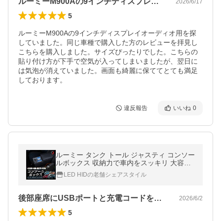
ルーミーM900Aの9インチディスプレ…
2026/6/17
5
ルーミーM900Aの9インチディスプレイオーディオ用を探
していました。同じ車種で購入した方のレビューを拝見し
こちらを購入しました。サイズぴったりでした。こちらの
貼り付け方が下手で空気が入ってしまいましたが、翌日に
は気泡が消えていました。画面も綺麗に保ててとても満足
しております。
違反報告
いいね
0
ルーミー タンク トール ジャスティ コンソー
ルボックス 収納力で車内をスッキリ 大容量
ホルダー LED 光る 急速 充電 USB 照明 カス
LED HIDの老舗シェアスタイル
タム
後部座席にUSBポートと充電コードを収…
2026/6/2
5