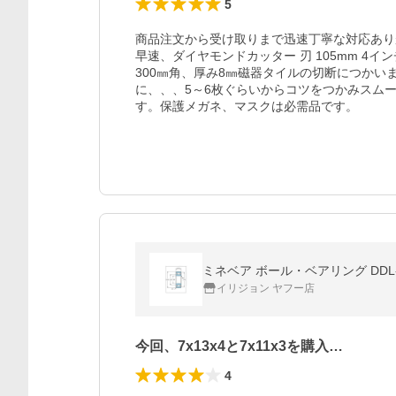
5
商品注文から受け取りまで迅速丁寧な対応あり
早速、ダイヤモンドカッター 刃 105mm 4イン
300㎜角、厚み8㎜磁器タイルの切断につかい
に、、、5～6枚ぐらいからコツをつかみスム
す。保護メガネ、マスクは必需品です。
ミネベア ボール・ベアリング DDL-1
イリジョン ヤフー店
今回、7x13x4と7x11x3を購入…
4