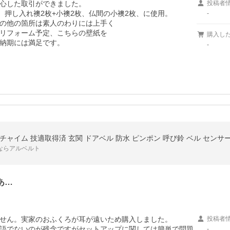
心した取引ができました。

投稿者
、押し入れ襖2枚+小襖2枚、仏間の小襖2枚、に使用。

-
の他の箇所は素人のわりには上手く

リフォーム予定、こちらの壁紙を

購入し
納期には満足です。
-
ならアルベルト
あ…
せん。実家のおふくろが耳が遠いため購入しました。

投稿者
語でないのが残念ですがセットアップに関しては簡単で問題
-