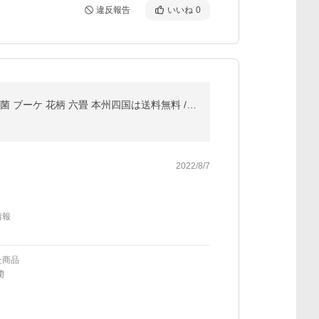
違反報告
いいね
0
い草 カーペット ラグ 6畳 261×352cm 江戸間 藺草 ござ オーダー い草カーペット クール 防ダニ 防カビ 抗菌 ブーケ 花柄 六畳 本州四国は送料無料 / 花藺 /
2022/8/7
情報
た商品
藺