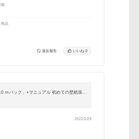
情報
た商品
違反報告
いいね
0
壁紙 のりつき「 一般壁紙 ミミあり」 のり付き クロス 壁紙 おしゃれ 選べる525柄「生のり付き壁紙だけ 10 ｍパック」+マニュアル 初めての壁紙張り替え
2022/1/29