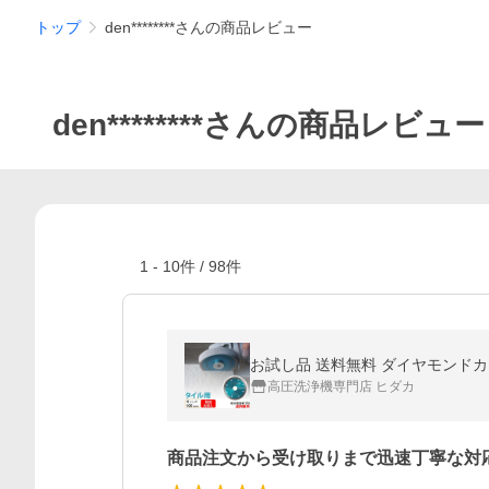
トップ
den********さんの商品レビュー
den********さんの商品レビュー
1
-
10
件 /
98
件
お試し品 送料無料 ダイヤモンドカッ
高圧洗浄機専門店 ヒダカ
商品注文から受け取りまで迅速丁寧な対