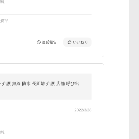
情報
た商品
違反報告
いいね
0
インターホン ドアホン ワイヤレスチャイム 技適取得済 玄関 ドアベル 防水 ピンポン 呼び鈴 ベル センサー 介護 無線 防水 長距離 介護 店舗 呼び出しベル AZ4U
2022/3/28
情報