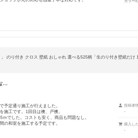
カラー/
な…
で予定通り施工が行えました。

投稿者
を施工です。1回目は襖、戸襖。

-
5ｍでした。コストも安く、商品も問題なし。

間の和室を施工する予定です。
購入し
-