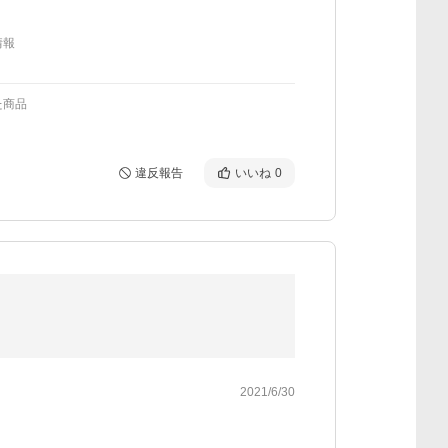
情報
た商品
違反報告
いいね
0
2021/6/30