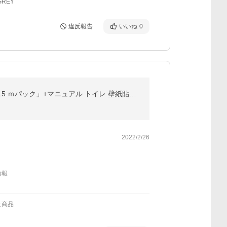
GREY
違反報告
いいね
0
壁紙 のりつき「 一般壁紙 ミミあり」 のり付き クロス 壁紙 おしゃれ 選べる525柄「生のり付き壁紙だけ 15 ｍパック」+マニュアル トイレ 壁紙貼り替え
2022/2/26
情報
た商品