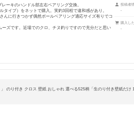
バーブレーキのハンドル部左右ベアリング交換。

投稿者
ルタイプ）をネットで購入。実釣3回程で違和感があり。

-
さんに行きつかず偶然ボールベアリング適応サイズ有りでコ
購入し
ムーズです。近場でのクロ、チヌ釣りですので充分だと思い
-