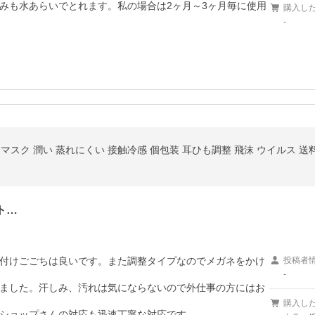
みも水あらいでとれます。私の場合は2ヶ月～3ヶ月毎に使用
購入し
-
ーマスク 潤い 蒸れにくい 接触冷感 個包装 耳ひも調整 飛沫 ウイルス 送
ト…
付けごごちは良いです。また調整タイプなのでメガネをかけ
投稿者
-
ました。汗しみ、汚れは気にならないので外仕事の方にはお
購入し
ショップさんの対応も迅速丁寧な対応です。