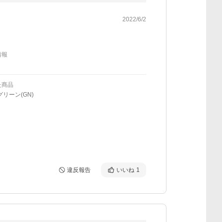
2022/6/2
情報
た商品
グリーン(GN)
違反報告
いいね
1