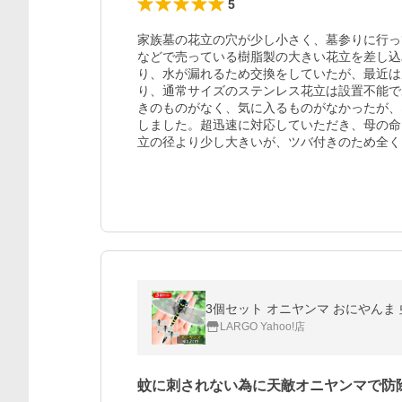
5
家族墓の花立の穴が少し小さく、墓参りに行っ
などで売っている樹脂製の大きい花立を差し込
り、水が漏れるため交換をしていたが、最近は
り、通常サイズのステンレス花立は設置不能で
きのものがなく、気に入るものがなかったが、
しました。超迅速に対応していただき、母の命
立の径より少し大きいが、ツバ付きのため全く
3個セット オニヤンマ おにやんま 虫
LARGO Yahoo!店
蚊に刺されない為に天敵オニヤンマで防