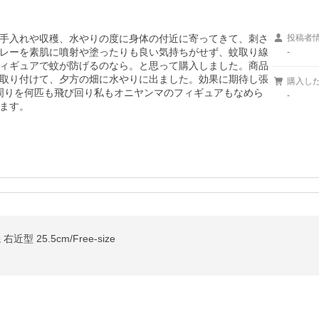
手入れや収穫、水やりの度に身体の付近に寄ってきて、刺さ
投稿者
レーを素肌に噴射や塗ったりも良い気持ちがせず、蚊取り線
-
ィギュアで蚊が防げるのなら。と思って購入しました。商品
取り付けて、夕方の畑に水やりに出ました。効果に期待し張
購入し
周りを何匹も飛び回り私もオニヤンマのフィギュアもなめら
-
ます。
型 25.5cm/Free-size