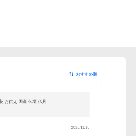
おすすめ順
花 お供え 国産 仏壇 仏具
2025/11/16