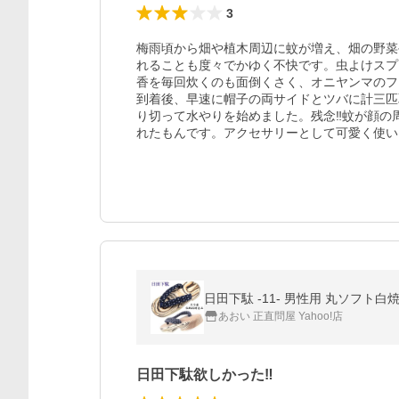
3
梅雨頃から畑や植木周辺に蚊が増え、畑の野菜
れることも度々でかゆく不快です。虫よけスプ
香を毎回炊くのも面倒くさく、オニヤンマのフ
到着後、早速に帽子の両サイドとツバに計三匹
り切って水やりを始めました。残念‼蚊が顔の
れたもんです。アクセサリーとして可愛く使い
日田下駄 -11- 男性用 丸ソフト白焼 右近
あおい 正直問屋 Yahoo!店
日田下駄欲しかった‼