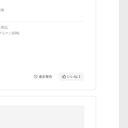
情報
た商品
グリーン(GN)
違反報告
いいね
1