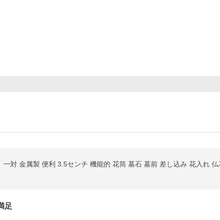
一対 金属製 便利 3.5センチ 機能的 花筒 墓石 墓前 差し込み 花入れ 仏
満足