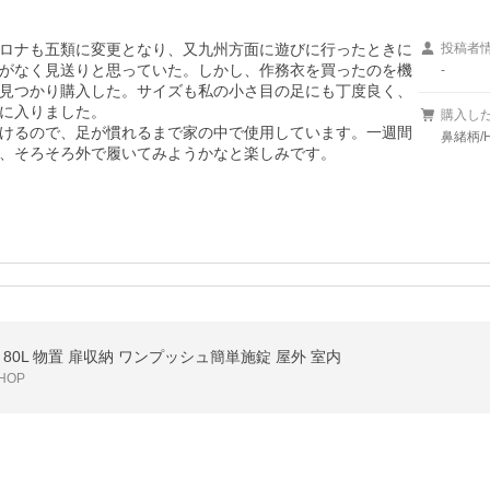
ロナも五類に変更となり、又九州方面に遊びに行ったときに
投稿者
がなく見送りと思っていた。しかし、作務衣を買ったのを機
-
見つかり購入した。サイズも私の小さ目の足にも丁度良く、
に入りました。

購入し
けるので、足が慣れるまで家の中で使用しています。一週間
鼻緒柄/H
、そろそろ外で履いてみようかなと楽しみです。
80L 物置 扉収納 ワンプッシュ簡単施錠 屋外 室内
HOP