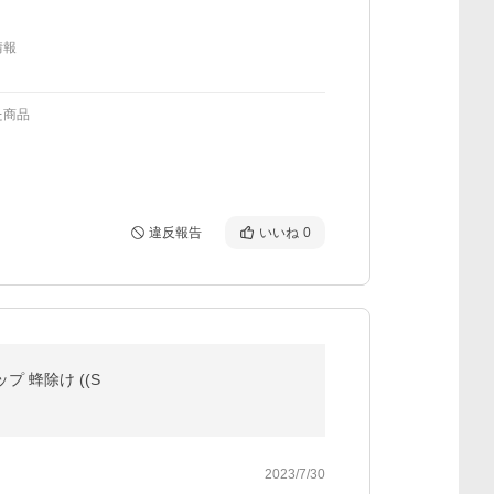
情報
た商品
違反報告
いいね
0
プ 蜂除け ((S
2023/7/30