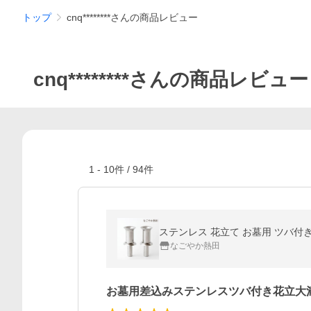
トップ
cnq********さんの商品レビュー
cnq********さんの商品レビュー
1
-
10
件 /
94
件
ステンレス 花立て お墓用 ツバ付き 
なごやか熱田
お墓用差込みステンレスツバ付き花立大