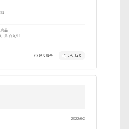
情報
た商品
、男-白丸/11
違反報告
いいね
0
2022/6/2