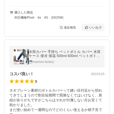
購入した商品
対応機種/Pixel 4a 4G (G025M)
違反報告
いいね
0
水筒カバー 手持ち ペットボトル カバー 水筒
ケース 保冷 保温 500ml 600ml ペットボトル
ホルダー こども サーモス 象印 タイガー
marines factory
コスパ良い！
2023/11/5
5
ネオプレーン素材のボトルカバーって縫い目付近から切れ
てきてしまうので割合短期間で買換なくてはいけなく、肩
紐が余りがちですがこちらはそれが付属しない分お安くて
助かりました。

まだ使い始めて一週間なのでどのくらい使えるか様子見で