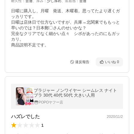
耐久性
：
普通
、
厚み
：
少し厚め
、
装着感
：
普通
日曜に購入し、月曜　発送、木曜着。思ってたより遅くガ
ッカリです。

日曜は店休日で仕方ないですが、兵庫→北関東でももっと
早いのでは？日本郵〇さんのせいかな？

完全なクリアでなく細かい点々　シボがあったのにもガッ
カリ。

商品説明不足です。
違反報告
いいね
0
ブラジャー ノンワイヤー シームレス ナイト
ブラ 30代 40代 50代 大きい人用
POPOヤフー店
ハズレでした
2020/11/2
1