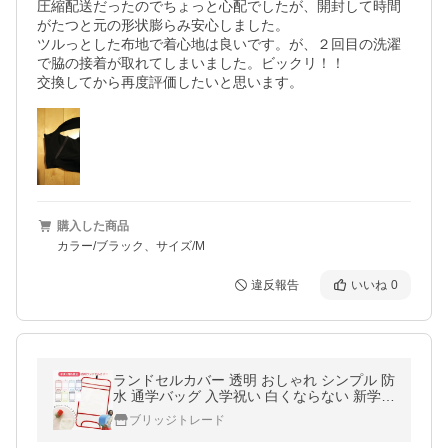
圧縮配送だったのでちょっと心配でしたが、開封して時間
がたつと元の形状膨らみ安心しました。

ツルっとした布地で着心地は良いです。が、２回目の洗濯
で脇の接着が取れてしまいました。ビックリ！！

交換してから再度評価したいと思います。
購入した商品
カラー/ブラック、サイズ/M
違反報告
いいね
0
ランドセルカバー 透明 おしゃれ シンプル 防
水 通学バッグ 入学祝い 白くならない 新学期
キズ 雨 汚れ 防止 撥水 女の子 男の子 送料無
ブリッジトレード
料