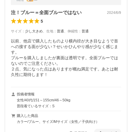
ック 首 冷却グッズ 猛暑対策
注！ブルー＝全面ブルーではない
2024/6/9
5
サイズ
：
少し大きめ
、
生地
：
普通
、
伸縮性
：
普通
以前、他店で購入したものより横内径が大き目なようで首
への接する面が少ない？せいかひんやり感が少なく感じま
す。

ブルーを購入しましたが裏面は透明です。全面ブルーでは
ないのでご注意ください。

２点、気になった点はありますが概ね満足です。あとは耐
久性に期待します！
投稿者情報
女性/40代/151～155cm/46～50kg
普段着ているサイズ：S
購入した商品
カラー/ブルー、サイズ/Mサイズ（女性／子供向け）