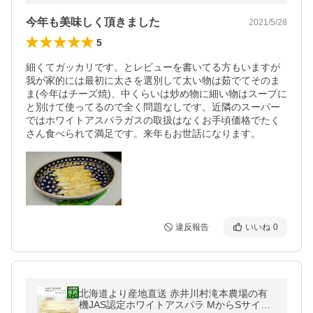
今年も美味しく頂きました
2021/5/28
5
細くてガッカリです。とレビューを書いてる方もいますが
我が家的には最初に太さを選別して太い物は茹でてそのま
ま(今年はチーズ焼)、中くらいは炒め物に細い物はスープに
と別けて使ってるので全く問題なしです。近隣のスーパー
ではホワイトアスパラガスの取扱はなくお手頃価格でたく
さん食べられて満足です。来年もお世話になります。
違反報告
いいね
0
北海道より産地直送 赤井川村滝本農場の有
機JAS認定ホワイトアスパラ MからSサイズ