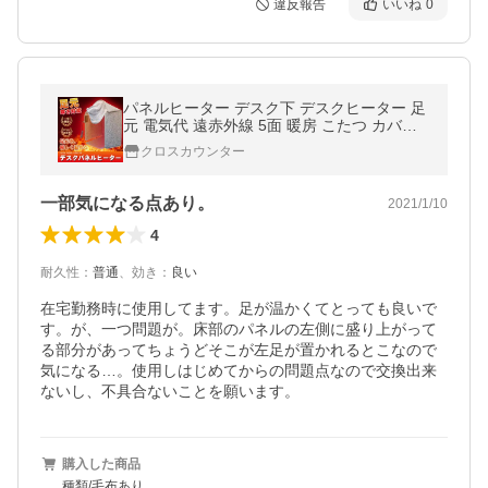
違反報告
いいね
0
パネルヒーター デスク下 デスクヒーター 足
元 電気代 遠赤外線 5面 暖房 こたつ カバー
小型 省エネ 冷え対策 PSE認証 足元ヒーター
クロスカウンター
ヒーター 受験生 ペット用
一部気になる点あり。
2021/1/10
4
耐久性
：
普通
、
効き
：
良い
在宅勤務時に使用してます。足が温かくてとっても良いで
す。が、一つ問題が。床部のパネルの左側に盛り上がって
る部分があってちょうどそこが左足が置かれるとこなので
気になる…。使用しはじめてからの問題点なので交換出来
ないし、不具合ないことを願います。
購入した商品
種類/毛布あり