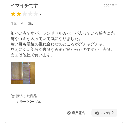
イマイチです
2021/2/4
2
生地
：
少し薄め
細かい点ですが、ランドセルカバーが入っている袋内に糸
屑やゴミが入っていて気になりました。

縫い目も最後の重ね合わせのところがグチャグチャ。

見えにくい部分や裏側ならまだ良かったのですが、表側。

次回は他社で買います。
購入した商品
カラー/パープル
違反報告
いいね
0