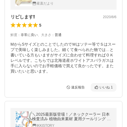
1キロ 送料無料 アスパラガス ※クール便発
産直だより
送
リピします❗
2020/8/6
5
鮮度
：
非常に良い
、
大きさ
：
普通
MからSサイズとのことでしたのでＭはソテー等でＳはスー
プで美味しく楽しみました。細くて食べられた物では…と
書いている方もいますがサイズに合わせて料理すればＯＫ
レベルです。こちらでは北海道産ホワイトアスパラガスは
手に入らないのでお手軽価格で買えて良かったです。また
買いたいと思います。
違反報告
いいね
1
＼2025最新版登場！／ネッククーラー 日本
検査済み 植物由来素材 夏用クールリング ひ
んやりリング クールリング アイス クールネ
IKKISTORY