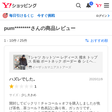
i
毎日引けるくじ 今すぐ挑戦
ログイン
pum********さんの商品レビュー
1
-
10
件 /
25
件
おすすめ順
Tシャツ カットソー レディース 撥水 トップ
ス 長袖 ボートネック ボーダー 春 シミヘン
加工 フレンチバスク ワイドプルオーバー
イーザッカマニアストアーズ
［ボーダー＆無地］
ハズレでした。
2020/11/9
1
サイズ
：
少し大きめ
開封してビックリ！チャコールｘオフを購入しましたが焦
げ茶色…茶コール？色表記に偽り有。ガッカリです。
