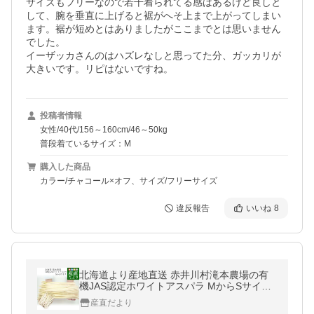
サイズもフリーなので若干着られてる感はあるけど良しと
して、腕を垂直に上げると裾がへそ上まで上がってしまい
ます。裾が短めとはありましたがここまでとは思いません
でした。

イーザッカさんのはハズレなしと思ってた分、ガッカリが
大きいです。リピはないですね。
投稿者情報
女性/40代/156～160cm/46～50kg
普段着ているサイズ：M
購入した商品
カラー/チャコール×オフ、サイズ/フリーサイズ
違反報告
いいね
8
北海道より産地直送 赤井川村滝本農場の有
機JAS認定ホワイトアスパラ MからSサイズ
1キロ 送料無料 アスパラガス ※クール便発
産直だより
送