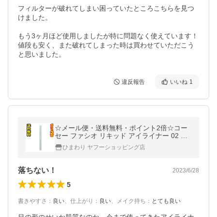
フィルターが破れてしまい困っていたところこちらを見つ
けました。

もう3ヶ月ほど使用しましたが特に問題なく使えています！

値段も安く、また破れてしまった時は買わせていただこう
と思いました。
違反報告
いいね
1
☆メール便・送料無料・ポイント2倍☆コー
セー ファシオ リキッド アイライナー 02 ブ
ラウン(0.4ml)
ひまわり ヤフーショッピング店
落ちない！
2023/6/28
5
書きやすさ
：
良い
、
仕上がり
：
良い
、
メイク持ち
：
とても良い