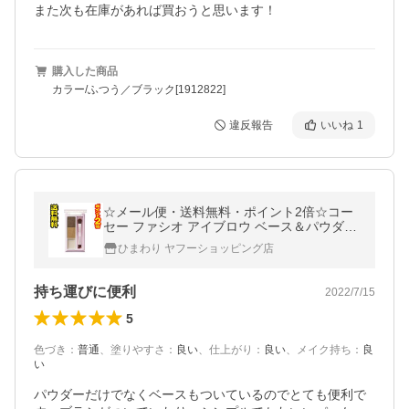
また次も在庫があれば買おうと思います！
購入した商品
カラー/ふつう／ブラック[1912822]
違反報告
いいね
1
☆メール便・送料無料・ポイント2倍☆コー
セー ファシオ アイブロウ ベース＆パウダー
02 ライトブラウン(2.5g)
ひまわり ヤフーショッピング店
持ち運びに便利
2022/7/15
5
色づき
：
普通
、
塗りやすさ
：
良い
、
仕上がり
：
良い
、
メイク持ち
：
良
い
パウダーだけでなくベースもついているのでとても便利で