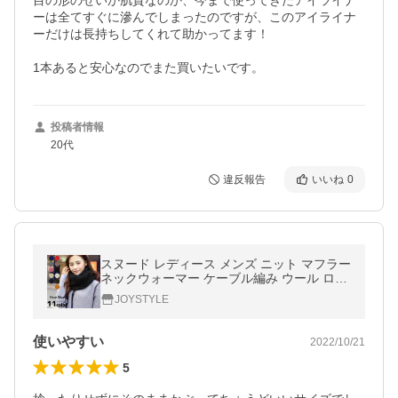
目の形のせいか肌質なのか、今まで使ってきたアイライナ
ーは全てすぐに滲んでしまったのですが、このアイライナ
ーだけは長持ちしてくれて助かってます！

1本あると安心なのでまた買いたいです。
投稿者情報
20代
違反報告
いいね
0
スヌード レディース メンズ ニット マフラー
ネックウォーマー ケーブル編み ウール ロン
グ 冬 かわいい 厚手 ボリューム 洗える おし
JOYSTYLE
ゃれ
使いやすい
2022/10/21
5