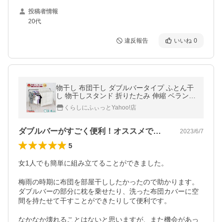
投稿者情報
20代
違反報告
いいね
0
物干し 布団干し ダブルバータイプ ふとん干
し 物干しスタンド 折りたたみ 伸縮 ベランダ
屋外物干し 物干 洗濯物干し 室内物干し eka
くらしにふぃっとYahoo!店
ns エカンズ
ダブルバーがすごく便利！オススメです。
2023/6/7
5
女1人でも簡単に組み立てることができました。

梅雨の時期に布団を部屋干ししたかったので助かります。

ダブルバーの部分に枕を乗せたり、洗った布団カバーに空
間を持たせて干すことができたりして便利です。

なかなか壊れることはないと思いますが、また機会があっ