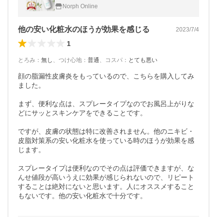
ョン 顔 かゆみ 赤ら顔 しろうせい 皮膚炎 湿
Norph Online
疹 メンズ 敏感肌 低刺激
他の安い化粧水のほうが効果を感じる
2023/7/4
1
とろみ
：
無し
、
つけ心地
：
普通
、
コスパ
：
とても悪い
顔の脂漏性皮膚炎をもっているので、こちらを購入してみ
ました。

まず、便利な点は、スプレータイプなのでお風呂上がりな
どにサッとスキンケアをできることです。

ですが、皮膚の状態は特に改善されません。他のニキビ・
皮脂対策系の安い化粧水を使っている時のほうが効果を感
じます。

スプレータイプは便利なのでその点は評価できますが、な
んせ値段が高いうえに効果が感じられないので、リピート
することは絶対にないと思います。人にオススメすること
もないです。他の安い化粧水で十分です。