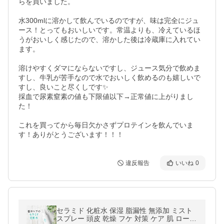
らを買いました。

水300mlに溶かして飲んでいるのですが、味は完全にジュ
ース！とってもおいしいです。常温よりも、冷えているほ
うがおいしく感じたので、溶かした後は冷蔵庫に入れてい
ます。

溶けやすくダマにならないですし、ジュース気分で飲めま
すし、牛乳が苦手なので水でおいしく飲めるのも嬉しいで
すし、良いこと尽くしです✨

採血で尿素窒素の値も下限値以下→正常値に上がりまし
た！

これを買ってから毎日欠かさずプロテインを飲んでいま
す！ありがとうございます！！！
違反報告
いいね
0
セラミド 化粧水 保湿 脂漏性 無添加 ミスト
スプレー 頭皮 乾燥 フケ 対策 ケア 肌 ローシ