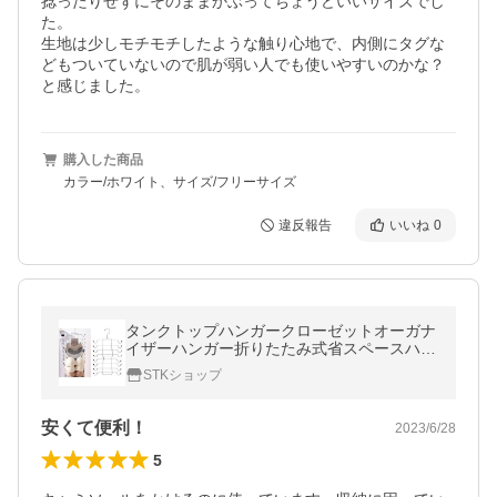
捻ったりせずにそのままかぶってちょうどいいサイズでし
た。

生地は少しモチモチしたような触り心地で、内側にタグな
どもついていないので肌が弱い人でも使いやすいのかな？
と感じました。
購入した商品
カラー/ホワイト、サイズ/フリーサイズ
違反報告
いいね
0
タンクトップハンガークローゼットオーガナ
イザーハンガー折りたたみ式省スペースハン
ガーブラック
STKショップ
安くて便利！
2023/6/28
5