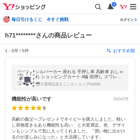
i
毎日引けるくじ 今すぐ挑戦
ログイン
h71********さんの商品レビュー
1
-
5
件 /
5
件
おすすめ順
シルバーカー 座れる 手押し車 高齢者 おしゃ
れ ショッピングカート 4輪 前押し スワレル
AS-0275 ユーバ産業 折りたたみ 買い物カー
介護用品店まごころショップmobile
ト シニアカー
機能性が高いです
2024/7/5
5
高齢の義父へプレゼントでネイビーを購入しました。軽い
し荷物置きもあり機能性も高い、と大変満足。色、デザイ
ンもシンプルで気に入ってくれました。『買い物に出かけ
るのが楽しみになった』と大活躍しています。
