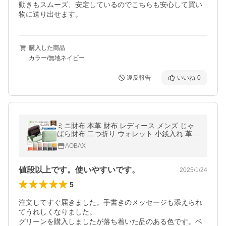
動きもスムーズ、安定しているのでこちらも安心して買い
購入した商品
カラー/無地ネイビー
違反報告
いいね
0
ミニ財布 本革 財布 レディース メンズ じゃ
ばら財布 二つ折り ウォレット 小銭入れ 革
高級感 シンプル グレー ベージュ ピンク グ
AOBAX
リーン イエロー ブラウン
値段以上です。使いやすいです。
2025/1/24
5
注文してすぐ届きました。手書きのメッセージも添えられ
てうれしくなりました。

グリーンを購入しましたが落ち着いた品のある色です。ベ