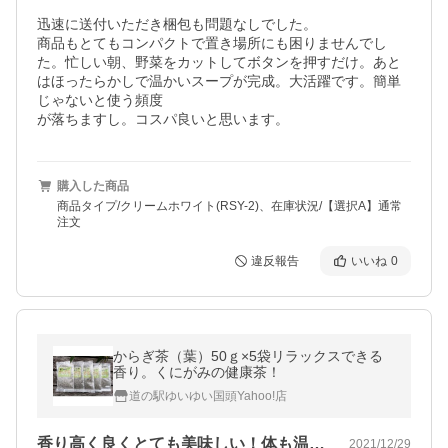
迅速に送付いただき梱包も問題なしでした。

商品もとてもコンパクトで置き場所にも困りませんでし
た。忙しい朝、野菜をカットしてボタンを押すだけ。あと
はほったらかしで温かいスープが完成。大活躍です。簡単
じゃないと使う頻度

が落ちますし。コスパ良いと思います。
購入した商品
商品タイプ/クリームホワイト(RSY-2)、在庫状況/【選択A】通常
注文
違反報告
いいね
0
からぎ茶（葉）50ｇ×5袋リラックスできる
香り。くにがみの健康茶！
道の駅ゆいゆい国頭Yahoo!店
香り高く良くとても美味しい！体も温まり…
2021/12/29