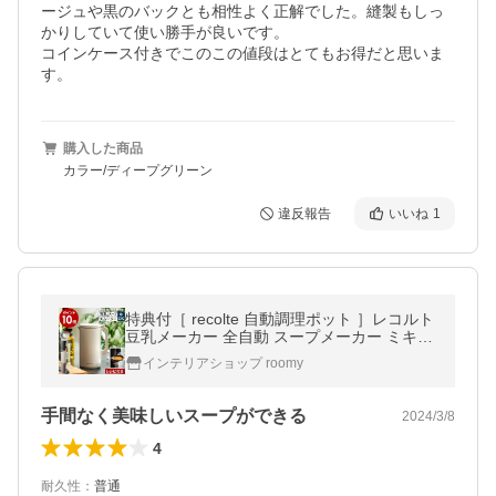
ージュや黒のバックとも相性よく正解でした。縫製もしっ
かりしていて使い勝手が良いです。

コインケース付きでこのこの値段はとてもお得だと思いま
す。
購入した商品
カラー/ディープグリーン
違反報告
いいね
1
特典付［ recolte 自動調理ポット ］レコルト
豆乳メーカー 全自動 スープメーカー ミキサ
ー ブレンダー 氷も砕ける 自動 保温 スープ
インテリアショップ roomy
離乳食 豆乳マシン RSY-2
手間なく美味しいスープができる
2024/3/8
4
耐久性
：
普通