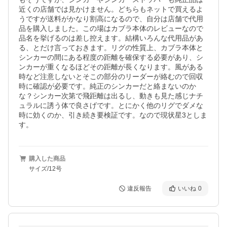
近くの店舗では見かけません。どちらもネットで買えるよ
うですが送料がかなり割高になるので、自分は店舗で代用
品を購入しました。この場はカブラ本体のレビューなので
品名を挙げるのは差し控えます。結構いろんな代用品があ
る、とだけ言っておきます。リグの性質上、カブラ本体と
シンカーの間にある程度の距離を確保する必要があり、シ
ンカーが重くなるほどその距離が長くなります。風がある
時など注意しないとそこの部分のリーダーが絡むので回収
時に確認が必要です。純正のシンカーだと絡まないのか
な？シンカー次第で飛距離は出るし、動きも見た感じナチ
ュラルに誘う体で良さげです。とにかく他のリグでダメな
時に効くのか、引き続き要検証です。なので現状星3としま
す。
購入した商品
サイズ/12号
違反報告
いいね
0