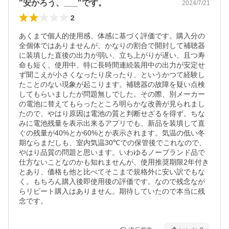
"安かろう、___"です。
2024/7/21
2
あくまで個人的使用感、体感に基づく評価です。購入分の
全個体ではありませんが、かなりの割合で開封して補聴器
に装填した直後の出力が弱い、立ち上がりが遅い、且つ寿
命も短く、使用中、特に長時間連続装用中の出力が安定せ
ず聞こえが小さくなったり戻ったり、というかつて経験し
たことのない現象が起こります。補聴器の故障を疑い点検
してもらいましたが問題無しでした。その際、別メーカー
の電池に替えてもらったところ明らかな改善が見られまし
たので、やはり原因は電池の質と判断せざるを得ず。ちな
みに電池残量を表示出来るアプリでも、新品を装填して直
ぐの残量が40%とか60%とか表示されます。気温の低い冬
期ならまだしも、室内気温30℃での保管後でこれなので、
やはり品質の問題と思います。いわゆるノーブランド品で
仕方ないことなのかも知れませんが、使用推奨期限2年付き
とあり、価格も他と比べてそこまで規格外に安い訳でもな
く。もちろん購入後即使用後の評価です。なので残念なが
らリピート購入はありません。期待していたので本当に残
念です。