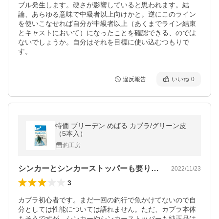
ブル発生します。硬さが影響していると思われます。結
論、あらゆる意味で中級者以上向けかと。逆にこのライン
を使いこなせれば自分が中級者以上（あくまでライン結束
とキャストにおいて）になったことを確認できる、のでは
ないでしょうか。自分はそれを目標に使い込むつもりで
す。
違反報告
いいね
0
特価 ブリーデン めばる カブラ/グリーン皮
（5本入）
釣工房
シンカーとシンカーストッパーも要りますよ
2022/11/23
3
カブラ初心者です。まだ一回の釣行で魚かけてないので自
分としては性能については語れません。ただ、カブラ本体
もそうですが、シンカーやシンカーストッパーも純正品は