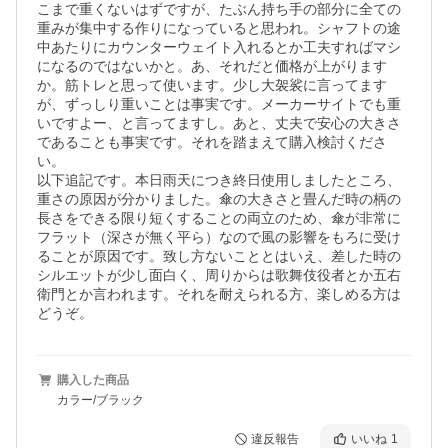
こまで重くないはずですが、たぶん持ち手の部分に全ての
重みが集中する作りになっていると思われ。シャフトの途
中あたりにカウンターウェイト入れるとか工夫すればマシ
になるのではないかと。あ、それだと価格が上がります
か。筋トレと思って使います。少し大袈裟に言ってます
が、ずっしり重いことは事実です。メーカーサイトでも重
いですよー、と言ってますし。あと、丈夫で安心の大きさ
であることも事実です。それを踏まえて購入検討くださ
い。

以下追記です。本日雨天につき終日使用しましたところ、
重さの原因が分かりました。傘の大きさと畳んだ時の柄の
長さをできる限り短くすることの両立のため、傘が非常に
フラット（深さが無く平ら）なので風の影響をもろに受け
ることが原因です。致し方ないこととはいえ、差した時の
シルエットが少し面白く、周りからは歌舞伎役者とか五右
衛門とか言われます。それを耐えられる方、楽しめる方は
どうぞ。
購入した商品
カラー/ブラック
違反報告
いいね
1