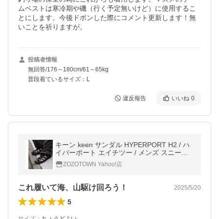
ムベストは寒冷期や磯（行く予定無いけど）に使用するこ
とにします。今後ドボンした際にコメント更新します！無
いことを祈りますが。
投稿者情報
無回答/176～180cm/61～65kg
普段着ているサイズ：L
違反報告
いいね
0
キーン keen サンダル HYPERPORT H2 / ハ
イパーポート エイチツー / メンズ スニーカ
ーサンダル メンズ
ZOZOTOWN Yahoo!店
これ履いて海、山駆け回ろう！
2025/5/20
5
サイズ
：
ちょうどよい