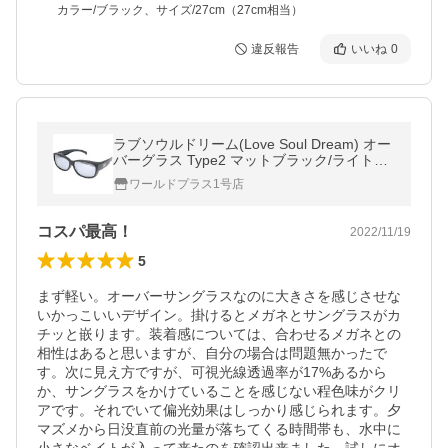
カラー/ブラック、サイズ/27cm（27cm相当）
違反報告
いいね
0
ラブソウルドリーム(Love Soul Dream) オー
バーグラス Type2 マットブラック/ライトグ
レーフラッシュミラー
ワールドプラス1号店
コスパ最高！
2022/11/19
5
まず軽い。オーバーサングラスなのに大きさを感じさせな
いかっこいいデザイン。掛けるとメガネとサングラスがカ
チッと嵌ります。装着感については、合わせるメガネとの
相性はあると思いますが、自分の場合は問題無かったで
す。次に見え方ですが、可視光線透過率が17%あるから
か、サングラスをかけていることを感じない程色味がクリ
アです。それでいて偏光効果はしっかり感じられます。夕
マズメから日没直前の光量が落ちてくる時間帯も、水中に