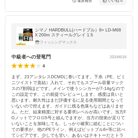
違反報告
いいね
0
シマノ HARDBULL(ハードブル）8+ LD-M68
X 200m スティールグレイ 1.5
フィッシングマックス
中級者への登竜門
2024/6/16
4
まず、23アンタレスDCMDに巻いてます。下糸（PE、ビミ
ニツイストで直結）入れて、それでもスプール容量マック
スの7割弱ほどです。メインで使うシンカーが7-14gなので
この設定です。この前提でレビューします。感度は良いと
思います。耐久性はまだ評価するに足る使用期間となって
いないので控えます。ガイドに残る色落ちなどはありませ
ん。ただ、結束精度に対する要求レベルが高いです。当方F
Gノットでフロロ5号と組んでますが、当方の技術が足りて
いないことを加味しても、しっかり確実に組むことについ
ての要求が、他のPEライン、例えばピットブル8+等に比べ
てシビアです。少しでも甘い、あるいはテキトーだとトラ