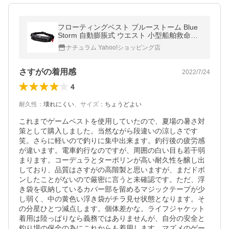
フローティングベスト ブルーストーム Blue
Storm 自動膨脹式 ウエスト 小型船舶救命胴
衣 タイプA 遊漁船(釣り船)対応 フリー ブラ
ナチュラム Yahoo!ショッピング店
ック
さすがの着用感
2022/7/24
4
耐久性
：
壊れにくい
、
サイズ
：
ちょうどよい
これまでゲームベストを使用していたので、夏場の暑さ対
策として購入しました。当然ながら段違いの涼しさです
笑。さらに軽いので釣りに集中出来ます。釣行後の疲労感
が違います。電車釣行なのですが、周囲の白い目も若干弱
まります。コーデュラとターポリンが高い耐久性を醸し出
しており、品質はさすがの高階製と思いますが、まだドボ
ンしたことがないので厳密に言うと未確認です。ただ、浮
き袋を収納しているカバー部を留めるマジックテープが少
し弱く、中の黄色い浮き袋がチラ見せ状態となります。そ
の分星ひとつ減点します。個体差かな。ライフジャケット
着用は陸っぱりなら義務ではありませんが、自分の安全と
釣り場の保全の為にこれからも着用します。マズメのゲー