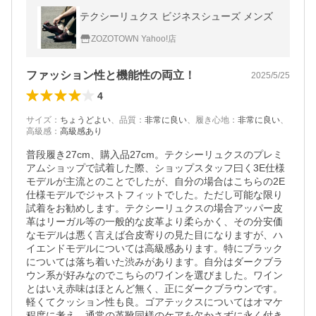
テクシーリュクス ビジネスシューズ メンズ
ZOZOTOWN Yahoo!店
ファッション性と機能性の両立！
2025/5/25
4
サイズ
：
ちょうどよい
、
品質
：
非常に良い
、
履き心地
：
非常に良い
、
高級感
：
高級感あり
普段履き27cm、購入品27cm。テクシーリュクスのプレミ
アムショップで試着した際、ショップスタッフ曰く3E仕様
モデルが主流とのことでしたが、自分の場合はこちらの2E
仕様モデルでジャストフィットでした。ただし可能な限り
試着をお勧めします。テクシーリュクスの場合アッパー皮
革はリーガル等の一般的な皮革より柔らかく、その分安価
なモデルは悪く言えば合皮寄りの見た目になりますが、ハ
イエンドモデルについては高級感あります。特にブラック
については落ち着いた渋みがあります。自分はダークブラ
ウン系が好みなのでこちらのワインを選びました。ワイン
とはいえ赤味はほとんど無く、正にダークブラウンです。
軽くてクッション性も良。ゴアテックスについてはオマケ
程度に考え、通常の革靴同様のケアを欠かさずに永く付き