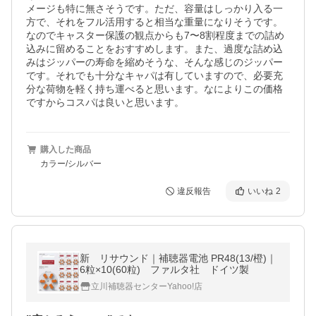
メージも特に無さそうです。ただ、容量はしっかり入る一
方で、それをフル活用すると相当な重量になりそうです。
なのでキャスター保護の観点からも7〜8割程度までの詰め
込みに留めることをおすすめします。また、過度な詰め込
みはジッパーの寿命を縮めそうな、そんな感じのジッパー
です。それでも十分なキャパは有していますので、必要充
分な荷物を軽く持ち運べると思います。なによりこの価格
ですからコスパは良いと思います。
購入した商品
カラー/シルバー
違反報告
いいね
2
新 リサウンド｜補聴器電池 PR48(13/橙)｜
6粒×10(60粒) ファルタ社 ドイツ製
立川補聴器センターYahoo!店