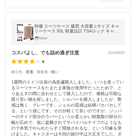
特価 スーツケース 爆買 大容量 Lサイズ キャ
リーケース 93L 軽量設計 TSAロック キャリ
ーバッグ 大型 7日泊-10日用 トランク 国内
Meer
海外 旅行 ビジネス sc101-28
コスパよし、でも詰め過ぎ注意
2024/9/25
4
耐久性
：
普通
、
重量感
：
軽い
1週間のドイツ出張の為急遽購入しました。いつも使ってい
るスーツケースをたまたま家族が使用中だったためで、と
りあえずの間に合わせとして購入したので、価格は可能な
限り安い物を探しました。シルバーを購入しましたが、艶
感は無く、グレーです。シェルの質感は結構パカパカして
る、という感じです。その分軽くて良いのですが、ジッパ
ーのサイド部分のラバーというか柔らかい樹脂製の部分の
幅が広めで、仮に盗難されてサバイバルナイフのようなも
ので本気でやられたらすぐ開放されるな、という印象を受
けました。キャスターは今回の旅行中は大丈夫でした。ダ