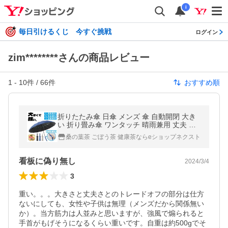
i
毎日引けるくじ 今すぐ挑戦
ログイン
zim********さんの商品レビュー
1
-
10
件 /
66
件
おすすめ順
折りたたみ傘 日傘 メンズ 傘 自動開閉 大き
い 折り畳み傘 ワンタッチ 晴雨兼用 丈夫 雨
傘 風に強い 16本骨 頑丈 耐風傘 カバー付き
桑の葉茶 ごぼう茶 健康茶ならeショップネクスト
強風対応 耐風強化傘
看板に偽り無し
2024/3/4
3
重い。。。大きさと丈夫さとのトレードオフの部分は仕方
ないにしても、女性や子供は無理（メンズだから関係無い
か）。当方筋力は人並みと思いますが、強風で煽られると
手首がもげそうになるくらい重いです。自重は約500gでそ