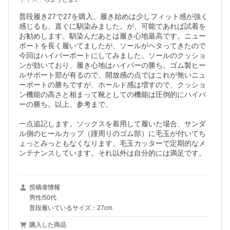
普段履き27で27を購入。履き始めは少しフィット感が強く
感じるも、直ぐに馴染みました。が、可能であれば試着を
お勧めします。馴染んだあとは履き心地最高です。ニュー
ポートを長く履いてましたが、ソールがヘタってきたので
今回はハイパーポートにしてみました。ソールのクッショ
ンが効いており、履き心地はハイパーの勝ち。ゴム製ヒー
ルサポート部が有るので、開放感の点ではこれが無いニュ
ーポートの勝ちですが、ホールド感は増すので、クッショ
ン機能の高さと相まって靴としての機能は圧倒的にハイパ
ーの勝ち。以上、参考まで。

一点追記します。ソックスを着用して履いた場合、サンダ
ル側のヒールカップ（踵周りのゴム部）に毛玉が付いてち
ょっとみっともなくなります。毛玉カッターで定期的なメ
ンテナンスしています。それ以外は自分的には満足です。
投稿者情報
男性/50代
普段履いているサイズ：27cm
購入した商品