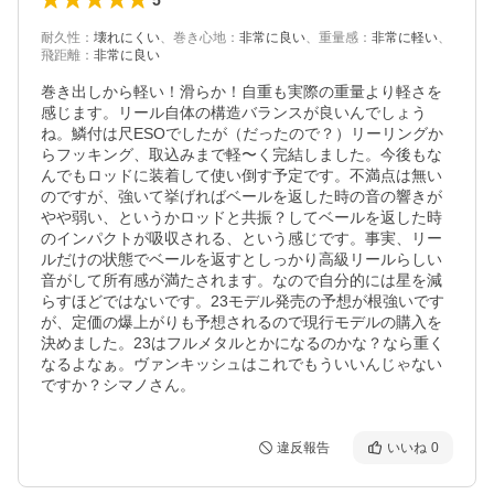
耐久性
：
壊れにくい
、
巻き心地
：
非常に良い
、
重量感
：
非常に軽い
、
飛距離
：
非常に良い
巻き出しから軽い！滑らか！自重も実際の重量より軽さを
感じます。リール自体の構造バランスが良いんでしょう
ね。鱗付は尺ESOでしたが（だったので？）リーリングか
らフッキング、取込みまで軽〜く完結しました。今後もな
んでもロッドに装着して使い倒す予定です。不満点は無い
のですが、強いて挙げればベールを返した時の音の響きが
やや弱い、というかロッドと共振？してベールを返した時
のインパクトが吸収される、という感じです。事実、リー
ルだけの状態でベールを返すとしっかり高級リールらしい
音がして所有感が満たされます。なので自分的には星を減
らすほどではないです。23モデル発売の予想が根強いです
が、定価の爆上がりも予想されるので現行モデルの購入を
決めました。23はフルメタルとかになるのかな？なら重く
なるよなぁ。ヴァンキッシュはこれでもういいんじゃない
ですか？シマノさん。
違反報告
いいね
0