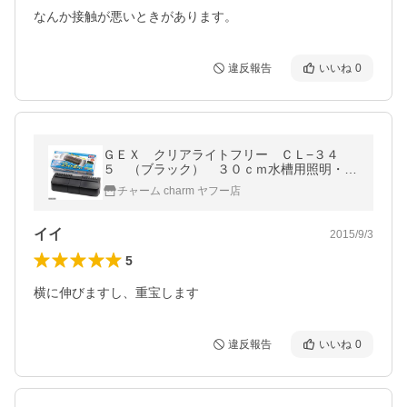
なんか接触が悪いときがあります。
違反報告
いいね
0
ＧＥＸ クリアライトフリー ＣＬ−３４
５ （ブラック） ３０ｃｍ水槽用照明・ラ
イト ジェックス 関東当日便
チャーム charm ヤフー店
イイ
2015/9/3
5
横に伸びますし、重宝します
違反報告
いいね
0