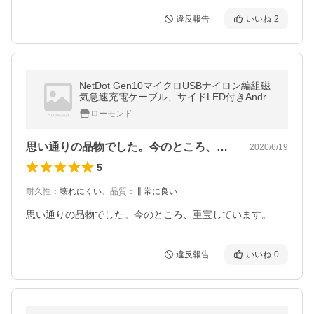
違反報告
いいね
2
NetDot Gen10マイクロUSBナイロン編組磁
気急速充電ケーブル、サイドLED付きAndroi
dデバイス対応（1m /
ローモンド
思い通りの品物でした。今のところ、重宝…
2020/6/19
5
耐久性
：
壊れにくい
、
品質
：
非常に良い
思い通りの品物でした。今のところ、重宝しています。
違反報告
いいね
0