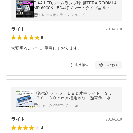
PIAA LEDルームランプ球 超TERA ROOMLA
MP 6000K LED4灯プレートタイプ品番：H-6
84
クレールオンラインショップ
ライト
2016/1/10
5
大変明るいです。重宝しております。
違反報告
いいね
0
《終売》テトラ ＬＥＤ水中ライト ＳＬ
−３０ ３０ｃｍ水槽用照明 熱帯魚 水
草 アクアリウムライト
チャーム charm ヤフー店
ライト
2016/1/10
4