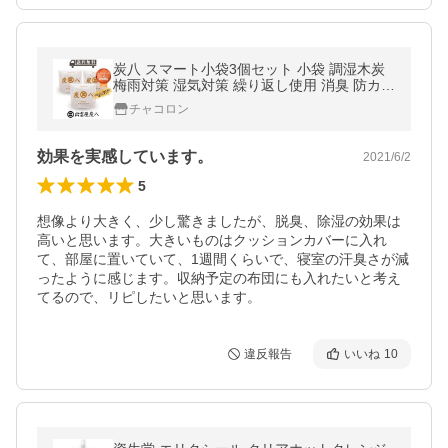
炭八 スマート小袋3個セット 小袋 調湿木炭
梅雨対策 湿気対策 繰り返し使用 消臭 防カビ
防虫 梅雨対策 除湿機 除湿 正規認定販売代理
チャコロン
店チャコロン
効果を実感しています。
2021/6/2
5
想像より大きく、少し驚きましたが、脱臭、除湿の効果は
高いと思います。大きいものはクッションカバーに入れ
て、部屋に置いていて、1週間くらいで、寝室の汗臭さが減
ったように感じます。収納予定の布団にも入れたいと考え
てるので、リピしたいと思います。
違反報告
いいね
10