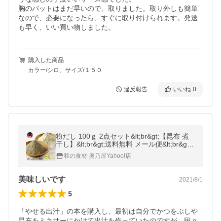
胸のパットはまだ早いので、取りました。取り外しも簡単
なので、必要になったら、すぐに取り付けられます。発送
も早く、いい買い物しました。
購入した商品
カラー/シロ、サイズ/１５０
違反報告
いいね
0
粉だし 100ｇ 2点セット&lt;br&gt;【昆布 煮
干し】&lt;br&gt;送料無料 メール便&lt;br&gt;
昆布粉 煮干し粉末&lt;br&gt;粉 粉末 セット
和の食材 奥乃屋Yahoo!店
美味しいです
2021/8/1
5
「やせる出汁」の本を購入し、最初は自分でかつをぶしや
昆布をミキサーにかけて出汁を作っていたのですが、段々