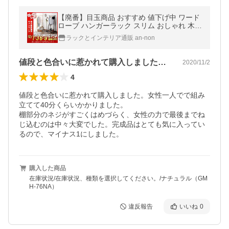
【廃番】目玉商品 おすすめ 値下げ中 ワード
ローブ ハンガーラック スリム おしゃれ 木製
ウッド 天然木 ブラウン おしゃれ かわいい
ラックとインテリア通販 an-non
北欧 GMH-76NA GMH-76BR
値段と色合いに惹かれて購入しました。女…
2020/11/2
4
値段と色合いに惹かれて購入しました。女性一人でで組み
立てて40分くらいかかりました。

棚部分のネジがすごくはめづらく、女性の力で最後までね
じ込むのは中々大変でした。完成品はとても気に入ってい
るので、マイナス1にしました。
購入した商品
在庫状況/在庫状況、種類を選択してください。/ナチュラル（GM
H-76NA）
違反報告
いいね
0