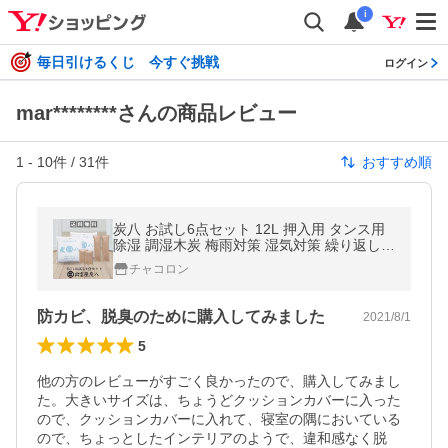
i
毎日引けるくじ 今すぐ挑戦
ログイン
mar********さんの商品レビュー
1
-
10
件 /
31
件
おすすめ順
炭八 お試し6点セット 12L 押入用 タンス用
除湿 調湿木炭 梅雨対策 湿気対策 繰り返し使
用 消臭 防カビ 防虫 除湿機 正規認定販売代
チャコロン
理店チャコロン
防カビ、脱臭のために購入してみました
2021/8/1
5
他の方のレビューがすごく良かったので、購入してみまし
た。大きいサイズは、ちょうどクッションカバーに入った
ので、クッションカバーに入れて、寝室の隅においている
ので、ちょっとしたインテリアのようで、違和感なく脱