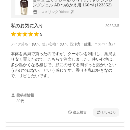
資生堂 エリクシール クリアホットクレンジ
ングジェル AD つめかえ用 160ml (123352)
コスメリンク Yahoo!店
私のお気に入り
2022/3/5
5
メイク落ち
：
良い
、
使い心地
：
良い
、
洗浄力
：
普通
、
コスパ
：
良い
本体を薬局で買ったのですが、クーポンを利用し、薬局よ
り安く買えたので、こちらで注文しました。使い心地は、
多少温かくなる感じで、顔にのせてる間ずっと温かいとい
うわけではない、という感じです。香りも私は好きなの
で、リピしたいです。
投稿者情報
30代
違反報告
いいね
0