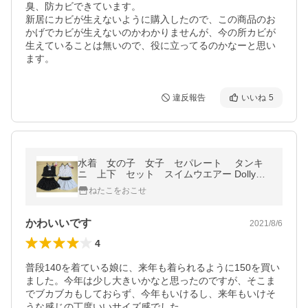
臭、防カビできています。

新居にカビが生えないように購入したので、この商品のお
かげでカビが生えないのかわかりませんが、今の所カビが
生えていることは無いので、役に立ってるのかなーと思い
ます。
違反報告
いいね
5
水着 女の子 女子 セパレート タンキ
ニ 上下 セット スイムウエアー DollyRib
on 女児 ジュニア ガール ＵＶカット
ねたこをおこせ
140 150 160
かわいいです
2021/8/6
4
普段140を着ている娘に、来年も着られるように150を買い
ました。今年は少し大きいかなと思ったのですが、そこま
でブカブカもしておらず、今年もいけるし、来年もいけそ
うな感じの丁度いいサイズ感でした。
