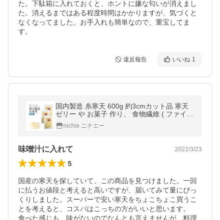
た。下駄箱に入れておくと、ホントに嫌な匂いが消えまし
た。消えるまではある程度時間はかかりますが、気づくと
なくなってました。お手入れも簡単なので、重宝してま
す。
違反報告
いいね
1
国内製造 糸寒天 600g 約3cmカット品 寒天
ゼリー や お菓子 作り、 食物繊維 ( ファイバ
ー ) 補給にも 水溶性食物繊維 含有の 糸
nichie ニチエー
味噌汁に入れて
2022/3/23
5
国産の寒天を探していて、この商品を見つけました。一回
に払うお値段と考えると高いですが、届いてみて量にびっ
くりしました。スーパーで安い寒天をちょこちょこ買うこ
とを考えると、コスパはこっちの方がいいと思います。

食べた感じも、味がないのでなんとも言えませんが、料理