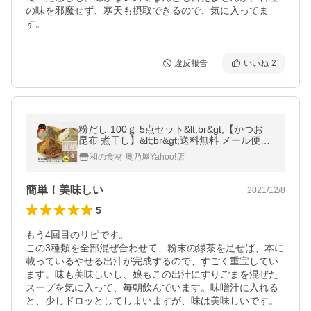
の味を邪魔せず、寒天も摂取できるので、気に入ってま
す。
違反報告
いいね
2
粉だし 100ｇ 5点セット&lt;br&gt;【かつお
昆布 煮干し】&lt;br&gt;送料無料 メール便&lt;
br&gt;かつお粉 昆布粉末 煮干し粉末&lt;br&g
和の食材 奥乃屋Yahoo!店
t;粉 粉末 セット
簡単！美味しい
2021/12/8
5
もう4回目のリピです。

この3種類を全部混ぜ合わせて、粉末の緑茶を足せば、本に
載っているやせる出汁が完成するので、すごく重宝してい
ます。味も美味しいし、娘もこの出汁にすりごまを混ぜた
スープを気に入って、毎朝飲んでいます。味噌汁に入れる
と、少しドロッとしてしまいますが、味は美味しいです。