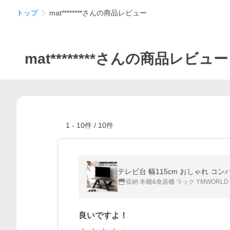
トップ
mat********さんの商品レビュー
mat********さんの商品レビュー
1
-
10
件 /
10
件
収納 本棚&食器棚 ラック YMWORLD
良いですよ！