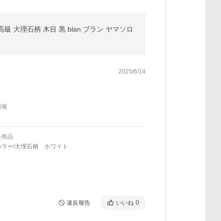
級 大理石柄 木目 黒 blan ブラン ヤマソロ
2025/6/14
情報
た商品
カラー/大理石柄 ホワイト
違反報告
いいね
0