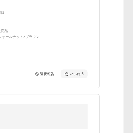
情報
た商品
ウォールナット×ブラウン
違反報告
いいね
6