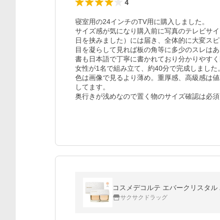
4
寝室用の24インチのTV用に購入しました。

サイズ感が気になり購入前に写真のテレビサイ
日を挟みました）には届き、全体的に大変スピ
目を凝らして見れば板の角等に多少のスレはあ
書も日本語で丁寧に書かれており分かりやすく
女性が1名で組み立て、約40分で完成しました。
色は画像で見るより薄め。重厚感、高級感は値
してます。

奥行きが浅めなので置く物のサイズ確認は必須
コスメデコルテ エバークリスタル 
サクサクドラッグ