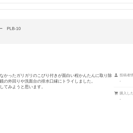
PLB-10
なかったガリガリのこびり付きが面白い程かんたんに取り除
投稿者
鏡の外回りや洗面台の排水口縁にトライしました。

-
してみようと思います。
購入し
-