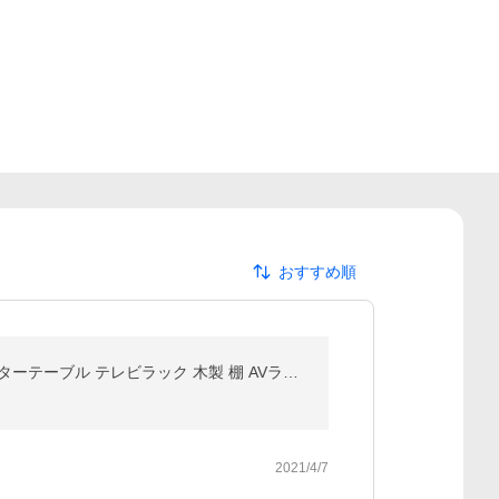
おすすめ順
テレビ台 幅115cm おしゃれ コンパクト テレビボード ローボード ロータイプ リビング収納 tvボード センターテーブル テレビラック 木製 棚 AVラック tvラック
2021/4/7