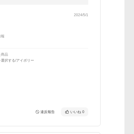
2024/5/1
情報
た商品
を選択する/アイボリー
違反報告
いいね
0