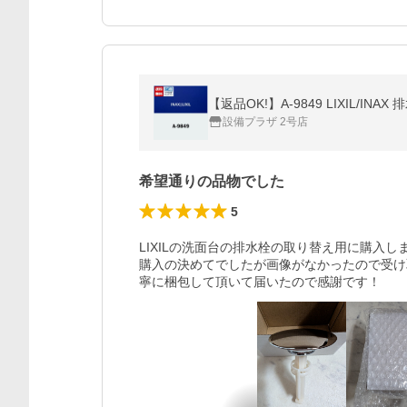
【返品OK!】A-9849 LIXIL/INAX 
設備プラザ 2号店
希望通りの品物でした
5
LIXILの洗面台の排水栓の取り替え用に購入
購入の決めてでしたが画像がなかったので受け
寧に梱包して頂いて届いたので感謝です！