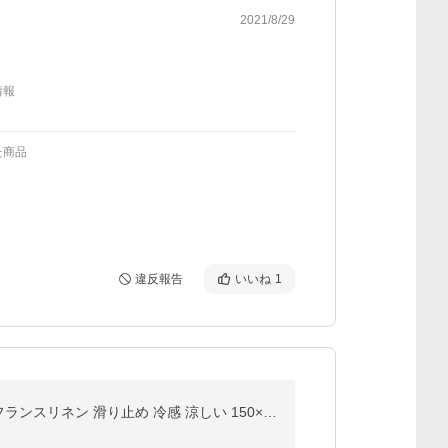
2021/8/29
情報
た商品
違反報告
いいね
1
ソファーカバー 3人掛け リネン 夏用 マルチカバー ラグ カーペット キルトラグ 長方形 肘なし 洗える 麻 フランスリネン 滑り止め 冷感 涼しい 150×200cm