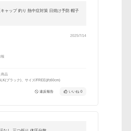
ス 夏キャップ 釣り 熱中症対策 日焼け予防 帽子
2025/7/14
情報
た商品
LK(ブラック)、サイズ/FREE(約60cm)
違反報告
いいね
0
保証なし 三つ折り 体圧分散