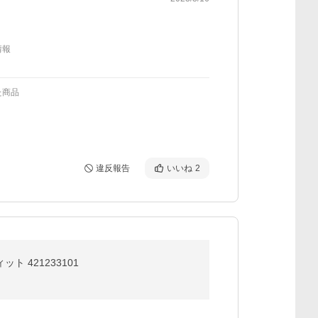
情報
た商品
違反報告
いいね
2
ト 421233101