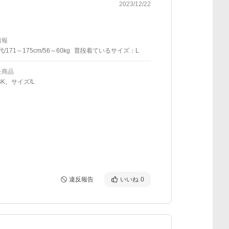
2023/12/22
情報
代/171～175cm/56～60kg
普段着ているサイズ：L
た商品
BK、サイズ/L
違反報告
いいね
0