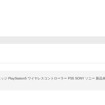
エッジ PlayStation5 ワイヤレスコントローラー PS5 SONY ソニー 新品未