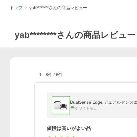
トップ
yab********さんの商品レビュー
yab********さんの商品レビュー
1
-
6
件 /
6
件
DualSense Edge デュアルセンス
ホワイトモカ
値段は高いがよい品