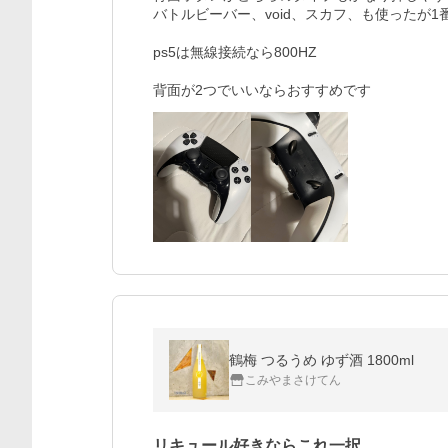
バトルビーバー、void、スカフ、も使ったが1
ps5は無線接続なら800HZ

鶴梅 つるうめ ゆず酒 1800ml
こみやまさけてん
リキュール好きならこれ一択