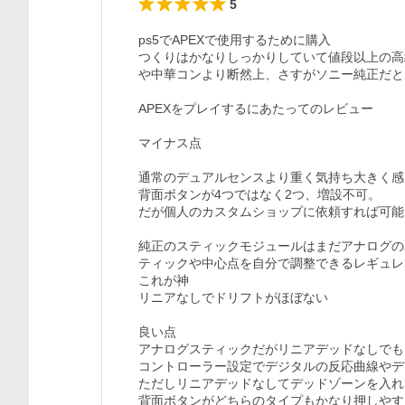
5
ps5でAPEXで使用するために購入

つくりはかなりしっかりしていて値段以上の高
や中華コンより断然上、さすがソニー純正だと
APEXをプレイするにあたってのレビュー

マイナス点

通常のデュアルセンスより重く気持ち大きく感
背面ボタンが4つではなく2つ、増設不可。

だが個人のカスタムショップに依頼すれば可能

純正のスティックモジュールはまだアナログの
ティックや中心点を自分で調整できるレギュレ
これが神

リニアなしでドリフトがほぼない

良い点

アナログスティックだがリニアデッドなしでも
コントローラー設定でデジタルの反応曲線やデ
ただしリニアデッドなしてデッドゾーンを入れ
背面ボタンがどちらのタイプもかなり押しやすい