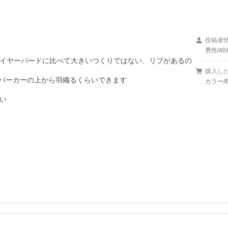
投稿者
男性/40
イヤーバードに比べて大きいつくりではない、リブがあるの
購入し
ありパーカーの上から羽織るくらいできます

カラー/

