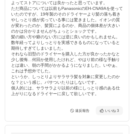
よってストアについては良かったと思っています。

ただ商品については以前もPanasonicのEH-CNA9Aを使って
いたのですが、19年製のそのドライヤーより髪の落ち着き
やしっとり感が劣っている事には驚きました。イオンの質
が変わったのか、髪質によるのか、商品の個体差が大きい
のかは分かりませんがちょっとショックです。

髪の細い方や癖のない方には逆に良いのかもしれません。
数年経ってよりしっとりを実感できるものになっていると
期待しすぎてしまいました。

それなら旧型のドライヤーを購入した方が良かったかなと
少し後悔…何回か使用したけれど、やはり前の様な手触り
とは違い、朝の手間がかかるようになりました。いやぁ、
これは予想外でした。

というか、しっとりよりサラサラ髪を対象に変更したのか
な？という感じ。パサついたりはしないです。

個人的には、サラサラより以前の様にしっとり感のある仕
上がりになるドライヤーに戻して欲しいです。
違反報告
いいね
3