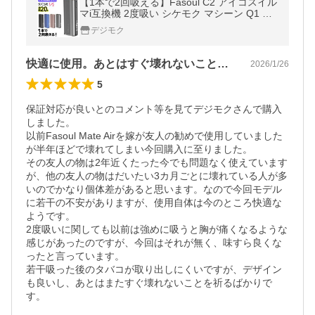
【1本で2回吸える】Fasoul C2 アイコスイル
マi互換機 2度吸い シケモク マシーン Q1 フ
ァソウル C2 IQOS イルマ互換機 アイコス互
デジモク
換機 加熱式タバコ 本体
快適に使用。あとはすぐ壊れないことを祈る
2026/1/26
5
保証対応が良いとのコメント等を見てデジモクさんで購入
しました。

以前Fasoul Mate Airを嫁が友人の勧めで使用していました
が半年ほどで壊れてしまい今回購入に至りました。

その友人の物は2年近くたった今でも問題なく使えています
が、他の友人の物はだいたい3カ月ごとに壊れている人が多
いのでかなり個体差があると思います。なので今回モデル
に若干の不安がありますが、使用自体は今のところ快適な
ようです。

2度吸いに関しても以前は強めに吸うと胸が痛くなるような
感じがあったのですが、今回はそれが無く、味すら良くな
ったと言っています。

若干吸った後のタバコが取り出しにくいですが、デザイン
も良いし、あとはまたすぐ壊れないことを祈るばかりで
す。