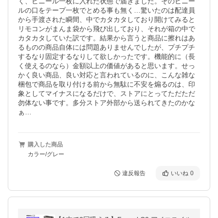
く、ビニール一枚に入れた状態で届きました。そのビニー
ルの口をテープ一枚でとめる事も無く…驚いたのは配達員
から手渡された瞬間、中でカタカタしており開けてみると
リモコンがまんま袋から飛び出しており、それが箱の中で
カタカタしていた訳です。結果から言うと商品に擦れはあ
るものの商品自体には問題ありませんでしたが、プチプチ
するなり固定するなりして欲しかったです。機能的に（長
く使えるのなら）金額以上の価値があると思います。せっ
かく良い商品、良い対応と言われているのに、こんな雑な
梱包で商品を取り付ける前から無駄に不安を煽るのは、印
象としてマイナスになるだけで、ストアにとってただただ
勿体ない事です。多分ストア外部から送られてきたのかな
ぁ…
購入した商品
カラー/グレー
違反報告
いいね
0