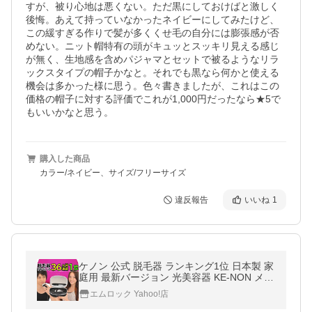
すが、被り心地は悪くない。ただ黒にしておけばと激しく
後悔。あえて持っていなかったネイビーにしてみたけど、
この緩すぎる作りで髪が多くくせ毛の自分には膨張感が否
めない。ニット帽特有の頭がキュッとスッキリ見える感じ
が無く、生地感を含めパジャマとセットで被るようなリラ
ックスタイプの帽子かなと。それでも黒なら何かと使える
機会は多かった様に思う。色々書きましたが、これはこの
価格の帽子に対する評価でこれが1,000円だったなら★5で
もいいかなと思う。
購入した商品
カラー/ネイビー、サイズ/フリーサイズ
違反報告
いいね
1
ケノン 公式 脱毛器 ランキング1位 日本製 家
庭用 最新バージョン 光美容器 KE-NON メン
ズ 髭 VIO 対応 おすすめ 口コミ 美顔器 コス
エムロック Yahoo!店
パ 安い 8.7