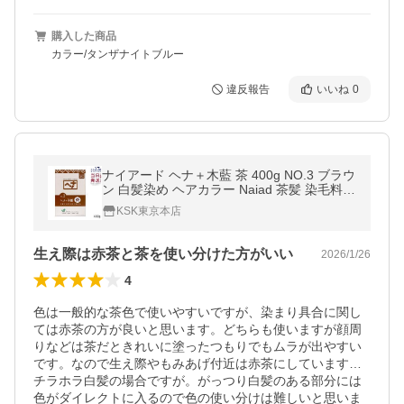
購入した商品
カラー/タンザナイトブルー
違反報告
いいね
0
ナイアード ヘナ＋木藍 茶 400g NO.3 ブラウ
ン 白髪染め ヘアカラー Naiad 茶髪 染毛料
カラー剤 カラーリング 毛染め ヘナパウダー
KSK東京本店
トリートメント
生え際は赤茶と茶を使い分けた方がいい
2026/1/26
4
色は一般的な茶色で使いやすいですが、染まり具合に関し
ては赤茶の方が良いと思います。どちらも使いますが顔周
りなどは茶だときれいに塗ったつもりでもムラが出やすい
です。なので生え際やもみあげ付近は赤茶にしています…
チラホラ白髪の場合ですが。がっつり白髪のある部分には
色がダイレクトに入るので色の使い分けは難しいと思いま