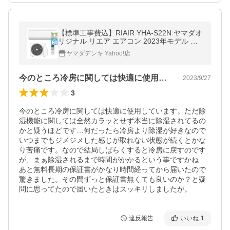
【標準工事費込】RIAIR YHA-S22N ヤマダオ
リジナル リエア エアコン 2023年モデル 主
に6畳用 ホワイトYHAS22N【DD】
ヤマダデンキ Yahoo!店
今のところ冷房に関しては快適に使用して…
2023/9/27
3
今のところ冷房に関しては快適に使用しています。ただ除
湿機能に関しては全然カラッとせず本当に除湿されてるの
かと疑うほどです…何だったら冷房より除湿が好きなので
いつまでもジメジメした感じが取れない状態が続くとかな
り苦痛です。なので結局しばらくすると冷房に戻すのです
が、まぁ除湿されるまで時間がかかるという事ですかね…

あと無料長期の保証書がかなり時間経ってから届いたので
驚きました。その間ずっと保証書無くても良いのか？と疑
問に思ってたので届いたときはスッキリしましたが。
違反報告
いいね
1