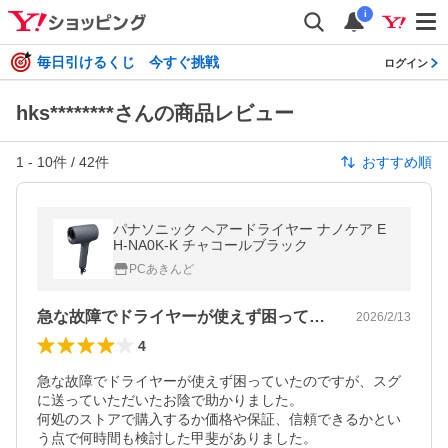
i
毎日引けるくじ 今すぐ挑戦
ログイン
hks********さんの商品レビュー
1
-
10
件 /
42
件
おすすめ順
パナソニック ヘアードライヤー ナノケア E
H-NA0K-K チャコールブラック
PCあきんど
急な故障でドライヤーが使えず困っていた…
2026/2/13
4
急な故障でドライヤーが使えず困っていたのですが、スグ
に送っていただいたお陰で助かりました。

何処のストアで購入するか価格や保証、信頼できるかとい
う点で何時間も検討した甲斐がありました。
