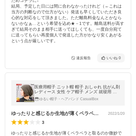
ためコチラに↓

結局、予定した日には間に合わなかったけれど（←これは
当方の判断なので仕方がない）発送も早くしていただき良
心的な対応をして頂きました。ただ離島料金なんとかなら
ないかなぁ…という希望を込め★－1です。離島送料が高す
ぎて結局そのまま相手に送ってほしくても、一度自分宛て
に送ってもらい再度個人で発送した方がかなり安くあがる
という点が厳しいです。
違反報告
いいね
0
医療用帽子 ニット帽 帽子 おしゃれ 抗がん剤
レディース 女性 ケア帽子 メンズ 就寝用 室
内帽子 春夏 春用 夏用 |ソフト天竺オーガニ
ゆるい帽子・ヘアバンド CasualBox
ックデザインビックワッチ
ゆったりと感じるか生地が薄くペラペラと…
2022/1/20
3
ゆったりと感じるか生地が薄くペラペラと取るのか微妙で