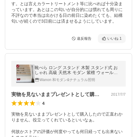
す。とは言えカラートリートメント等に比べれば十分染ま
っています。あとはこの匂いが自分的には慣れても周りに
不評なので本当は出かける日の前日に染めたくても、結構
匂いが続くので3日前には済ませるようにしています。
違反報告
いいね
1
靴べら ロング スタンド 木製 スタンド式 お
しゃれ 高級 天然木 モダン 紫檀 ウォールナ
ット シンプル
Wanon 和モダン&ナチュラル照明
実物を見ないままプレゼントとして購入し…
2017/7/7
4
実物を見ないままプレゼントとして購入したので正直わか
りません。役立ってくれているといいなぁ。

何故かストアの評価が何度やっても何日経っても出来ない