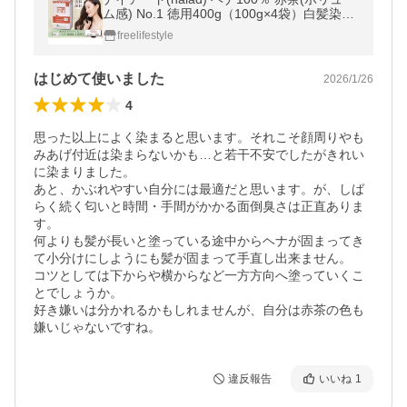
ム感) No.1 徳用400g（100g×4袋）白髪染め
ヘアカラー ヘアトリートメント 植物100％
freelifestyle
NAIAD HENNA
はじめて使いました
2026/1/26
4
思った以上によく染まると思います。それこそ顔周りやも
みあげ付近は染まらないかも…と若干不安でしたがきれい
に染まりました。

あと、かぶれやすい自分には最適だと思います。が、しば
らく続く匂いと時間・手間がかかる面倒臭さは正直ありま
す。

何よりも髪が長いと塗っている途中からヘナが固まってき
て小分けにしようにも髪が固まって手直し出来ません。

コツとしては下からや横からなど一方方向へ塗っていくこ
とでしょうか。

好き嫌いは分かれるかもしれませんが、自分は赤茶の色も
嫌いじゃないですね。
違反報告
いいね
1