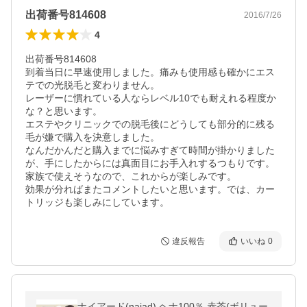
出荷番号814608
2016/7/26
4
出荷番号814608

到着当日に早速使用しました。痛みも使用感も確かにエス
テでの光脱毛と変わりません。

レーザーに慣れている人ならレベル10でも耐えれる程度か
な？と思います。

エステやクリニックでの脱毛後にどうしても部分的に残る
毛が嫌で購入を決意しました。

なんだかんだと購入までに悩みすぎて時間が掛かりました
が、手にしたからには真面目にお手入れするつもりです。

家族で使えそうなので、これからが楽しみです。

効果が分ればまたコメントしたいと思います。では、カー
トリッジも楽しみにしています。
違反報告
いいね
0
ナイアード(naiad) ヘナ100％ 赤茶(ボリュー