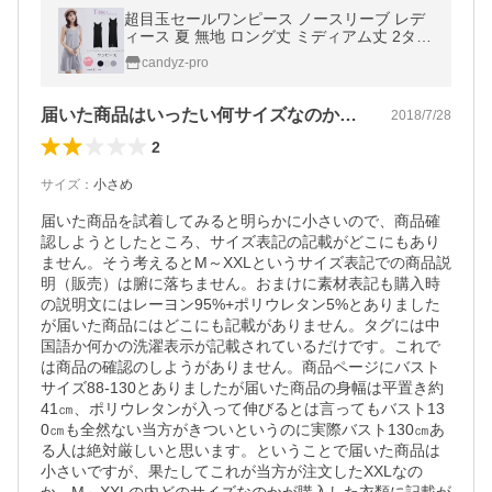
超目玉セールワンピース ノースリーブ レデ
ィース 夏 無地 ロング丈 ミディアム丈 2タイ
プ 大きいサイズ ストレッチ カットソー レー
candyz-pro
ヨン ペ
届いた商品はいったい何サイズなのか・・・
2018/7/28
2
サイズ
：
小さめ
届いた商品を試着してみると明らかに小さいので、商品確
認しようとしたところ、サイズ表記の記載がどこにもあり
ません。そう考えるとM～XXLというサイズ表記での商品説
明（販売）は腑に落ちません。おまけに素材表記も購入時
の説明文にはレーヨン95%+ポリウレタン5%とありました
が届いた商品にはどこにも記載がありません。タグには中
国語か何かの洗濯表示が記載されているだけです。これで
は商品の確認のしようがありません。商品ページにバスト
サイズ88-130とありましたが届いた商品の身幅は平置き約
41㎝、ポリウレタンが入って伸びるとは言ってもバスト13
0㎝も全然ない当方がきついというのに実際バスト130㎝あ
る人は絶対厳しいと思います。ということで届いた商品は
小さいですが、果たしてこれが当方が注文したXXLなの