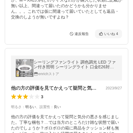
か、M～XXLの内どのサイズなのかが購入した衣類に記載が
無い以上、間違って届いたのかどうかも分かりませ
ん。。。これでは仮に間違って届いていたとしても返品・
交換のしようが無いですよね？
違反報告
いいね
4
シーリングファンライト 調色調光 LED ファ
ン付き照明 シーリングライト 口金E26対応
風量3段階 角度調節 扇風機 おしゃれ 大風量
enrichストア
静音 軽量
他の方の評価を見てかえって疑問と気分の…
2023/9/27
3
明るさ
：
明るい
、
設置性
：
良い
他の方の評価を見てかえって疑問と気分の悪さを感じまし
た。丁寧な梱包？…では当方のところだけ雑な状態で届い
たのでしょうか？ボロボロの箱に商品をクッション材も無