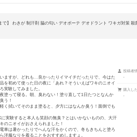
投稿者
いますが、どれも…良かったりイマイチだったりで、今はた
-
品を初めて使った日の夜に「あれ？そういえばワキのニオイ
ろ実験してみました。

購入し
夜塗って寝る。朝、臭わない！塗り直して1日たつとなんか
-
臭う！

軽く拭いてそのまま塗ると、夕方にはなんか臭う！面倒でも
Kに実験すると本人も笑顔の無臭？とはいかないものの、大汗
キのニオイがおさえられました！

電車は暑かったりでへんな汗をかくので、冬もきちんと塗ろ
ら洋服なりを着ることをおすすめしますょ。