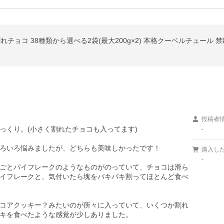
割れチョコ 38種類から選べる2袋(最大200g×2) 本格クーベルチュール
投稿者
くり。(小さく割れたチョコも入ってます)

-
ろいろ悩みましたが、どちらも美味しかったです！

購入し
-
ごとパイフレークのようなものがのっていて、チョコは滑ら
イフレークと、気付いたら塊をバキバキ割ってほとんど食べ
コアクッキー？みたいのが所々に入っていて、いくつか割れ
キを食べたような感覚が少しありました。
