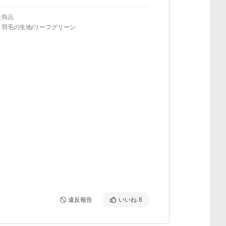
た商品
り羽毛の生地/リーフグリーン
違反報告
いいね
8