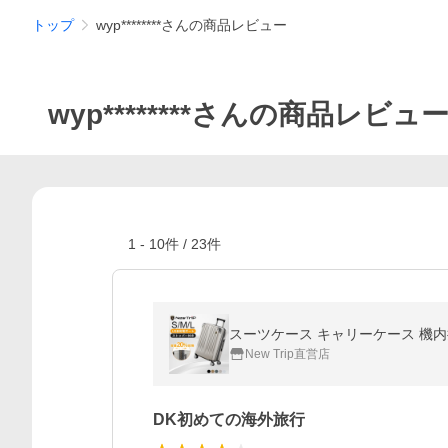
トップ
wyp********さんの商品レビュー
wyp********さんの商品レビュ
1
-
10
件 /
23
件
New Trip直営店
DK初めての海外旅行