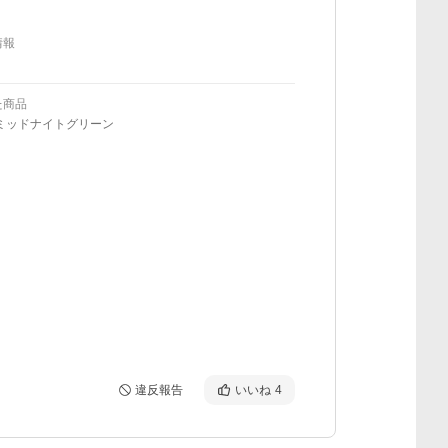
情報
た商品
/ミッドナイトグリーン
違反報告
いいね
4