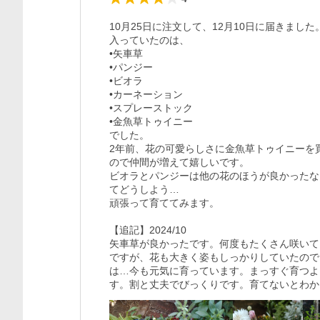
10月25日に注文して、12月10日に届きました。
入っていたのは、

•矢車草

•パンジー

•ビオラ

•カーネーション

•スプレーストック

•金魚草トゥイニー

でした。

2年前、花の可愛らしさに金魚草トゥイニーを
ので仲間が増えて嬉しいです。

ビオラとパンジーは他の花のほうが良かったな
てどうしよう…

頑張って育ててみます。

【追記】2024/10

矢車草が良かったです。何度もたくさん咲いて
ですが、花も大きく姿もしっかりしていたので
は…今も元気に育っています。まっすぐ育つよ
す。割と丈夫でびっくりです。育てないとわか