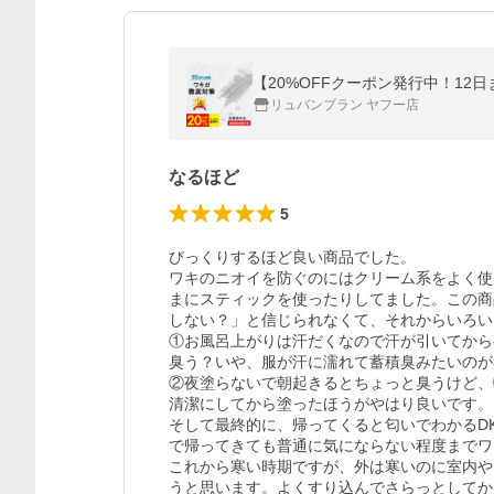
リュバンブラン ヤフー店
なるほど
5
びっくりするほど良い商品でした。

ワキのニオイを防ぐのにはクリーム系をよく使
まにスティックを使ったりしてました。この商
しない？」と信じられなくて、それからいろい
①お風呂上がりは汗だくなので汗が引いてから
臭う？いや、服が汗に濡れて蓄積臭みたいのが
②夜塗らないで朝起きるとちょっと臭うけど、
清潔にしてから塗ったほうがやはり良いです。

そして最終的に、帰ってくると匂いでわかるD
で帰ってきても普通に気にならない程度までワ
これから寒い時期ですが、外は寒いのに室内や
うと思います。よくすり込んでさらっとしてか