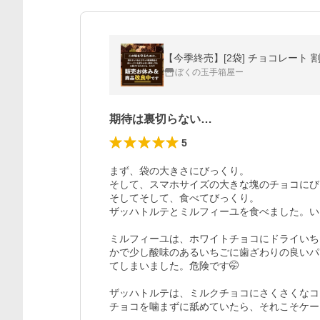
【今季終売】[2袋] チョコレート 
ぼくの玉手箱屋ー
期待は裏切らない…
5
まず、袋の大きさにびっくり。

そして、スマホサイズの大きな塊のチョコにびっ
そしてそして、食べてびっくり。

ザッハトルテとミルフィーユを食べました。い
ミルフィーユは、ホワイトチョコにドライいち
かで少し酸味のあるいちごに歯ざわりの良いパ
てしまいました。危険です🤭

ザッハトルテは、ミルクチョコにさくさくなコ
チョコを噛まずに舐めていたら、それこそケー