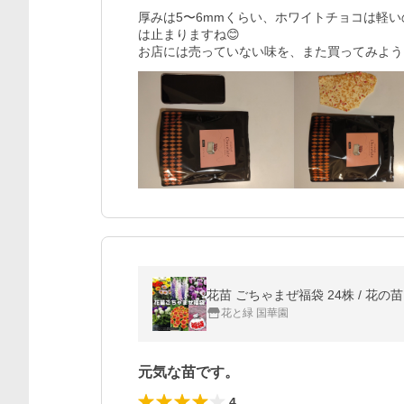
厚みは5〜6mmくらい、ホワイトチョコは軽
は止まりますね😊

お店には売っていない味を、また買ってみよう
花苗 ごちゃまぜ福袋 24株 / 花の苗
花と緑 国華園
元気な苗です。
4