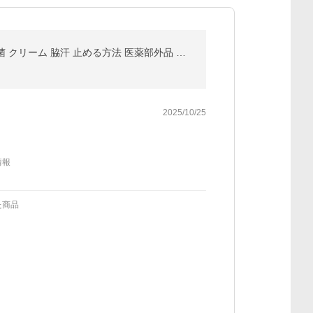
【20%OFFクーポン発行中！12日まで】 わきが 制汗剤 脇の匂い デオボーテ デオドラント ワキガ対策 殺菌 クリーム 脇汗 止める方法 医薬部外品 足の臭い
2025/10/25
情報
た商品