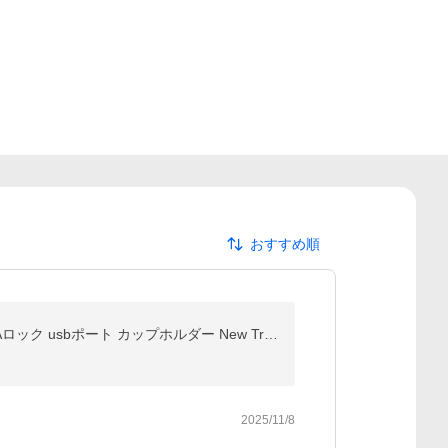
おすすめ順
スーツケース キャリーケース 機内持ち込み PC100% 拡張機能付き ストッパー付き 軽量 S M Lサイズ TSAロック usbポート カップホルダー New Trip 海外旅行
2025/11/8