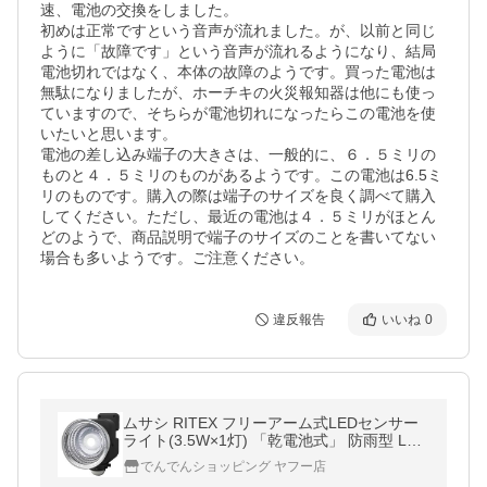
速、電池の交換をしました。

初めは正常ですという音声が流れました。が、以前と同じ
ように「故障です」という音声が流れるようになり、結局
電池切れではなく、本体の故障のようです。買った電池は
無駄になりましたが、ホーチキの火災報知器は他にも使っ
ていますので、そちらが電池切れになったらこの電池を使
いたいと思います。

電池の差し込み端子の大きさは、一般的に、６．５ミリの
ものと４．５ミリのものがあるようです。この電池は6.5ミ
リのものです。購入の際は端子のサイズを良く調べて購入
してください。ただし、最近の電池は４．５ミリがほとん
どのようで、商品説明で端子のサイズのことを書いてない
場合も多いようです。ご注意ください。
違反報告
いいね
0
ムサシ RITEX フリーアーム式LEDセンサー
ライト(3.5W×1灯) 「乾電池式」 防雨型 LED
-135
でんでんショッピング ヤフー店