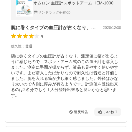
オムロン 血圧計スポットアーム HEM-1000
サンドラッグe-shop
腕に巻くタイプの血圧計が古くなり、測定…
2020/12/30
4
耐久性
：
普通
腕に巻くタイプの血圧計が古くなり、測定値に幅が出るよ
うに感じたので、スポットアーム式のこの血圧計を購入し
ました。測定に手間が掛からず、液晶も見やすく使いやす
いです。まだ購入したばかりなので耐久性は普通と評価し
ました。腕を入れる筒が少し細く感じました。外径はかな
り太いので内側に厚みが有るようです。計測値を登録出来
るのは2名分でもう１人分登録出来ると良いかなと思いま
す。
違反報告
いいね
1