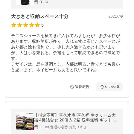
KPI24
大きさと収納スペース十分
2021/7/9
5
テニスシューズを横向きに入れてみましたが、多少余裕が
あります。収納箇所が多く、入れる物に応じたスペースが
あり都と絵も便利です。少し大き過ぎるかとも思います
が、大は小を兼ねる。余裕をもって収納できるので満足で
す。

デザインは、黒を基調とし、内部は明るい青でとても良い
と思います。ネイビー系もあると良いですね。
違反報告
いいね
0
【指定不可】喜久水庵 喜久福 生クリーム大
福 4種詰合せ 20個入 2箱 送料無料 ギフト 冷
凍 個包装 仙台 宮城 きくふく 喜久水庵
G-Call 食通の定番 お取り寄せ