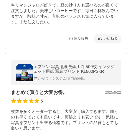
キリマンジャロが好きで、豆の炒り方も選べるのが良くて
注文しました。美味しいコーヒーです。毎日２杯飲んでい
ますが、酸味と甘み、苦味のバランスも気に入っていま
す。また注文したい。
違反報告
いいね
0
エプソン 写真用紙 光沢 L判 500枚 インクジ
ェット用紙 写真プリント KL500PSKR
かがつうシステムI s Yahoo!店
まとめて買うと大変お得。
2025/8/22
5
枚数を多くオーダーすると、大変安く購入できます。届く
のも早くてとても良いです。何処よりも安いです。気軽に
写真をプリント出来る価格です。プリントの品質もとても
良いと思います。