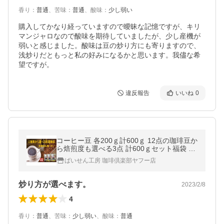
香り
：
普通
、
苦味
：
普通
、
酸味
：
少し弱い
購入してかなり経っていますので曖昧な記憶ですが、キリ
マンジャロなので酸味を期待していましたが、少し産機が
弱いと感じました。酸味は豆の炒り方にも寄りますので、
浅炒りだともっと私の好みになるかと思います。我儘な希
望ですが。
違反報告
いいね
0
コーヒー豆 各200ｇ計600ｇ 12点の珈琲豆か
ら焙煎度も選べる3点 計600ｇセット福袋 送
料無料
ばいせん工房 珈琲倶楽部ヤフー店
炒り方が選べます。
2023/2/8
4
香り
：
普通
、
苦味
：
少し弱い
、
酸味
：
普通