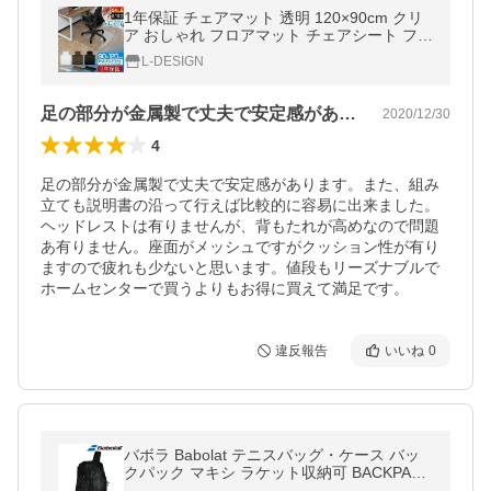
1年保証 チェアマット 透明 120×90cm クリ
ア おしゃれ フロアマット チェアシート フロ
ーリング保護 キズ防止 デスク 勉強机 学習机
L-DESIGN
子供机 防音 安い 送料無料
足の部分が金属製で丈夫で安定感がありま…
2020/12/30
4
足の部分が金属製で丈夫で安定感があります。また、組み
立ても説明書の沿って行えば比較的に容易に出来ました。

ヘッドレストは有りませんが、背もたれが高めなので問題
あ有りません。座面がメッシュですがクッション性が有り
ますので疲れも少ないと思います。値段もリーズナブルで
ホームセンターで買うよりもお得に買えて満足です。
違反報告
いいね
0
バボラ Babolat テニスバッグ・ケース バッ
クパック マキシ ラケット収納可 BACKPACK
MAXI BB753064