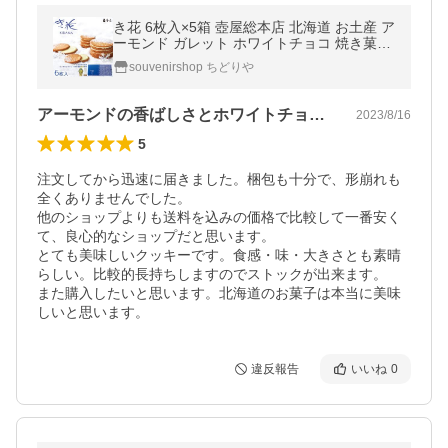
き花 6枚入×5箱 壺屋総本店 北海道 お土産 ア
ーモンド ガレット ホワイトチョコ 焼き菓子
ギフト プレゼント お取り寄せ 送料無料
souvenirshop ちどりや
アーモンドの香ばしさとホワイトチョコと
2023/8/16
5
注文してから迅速に届きました。梱包も十分で、形崩れも
全くありませんでした。

他のショップよりも送料を込みの価格で比較して一番安く
て、良心的なショップだと思います。

とても美味しいクッキーです。食感・味・大きさとも素晴
らしい。比較的長持ちしますのでストックが出来ます。

また購入したいと思います。北海道のお菓子は本当に美味
しいと思います。
違反報告
いいね
0