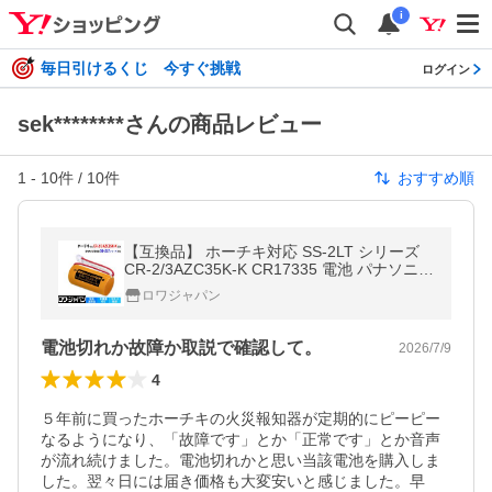
i
毎日引けるくじ 今すぐ挑戦
ログイン
sek********さんの商品レビュー
1
-
10
件 /
10
件
おすすめ順
【互換品】 ホーチキ対応 SS-2LT シリーズ
CR-2/3AZC35K-K CR17335 電池 パナソニッ
ク対応 住宅火災警報器 用 ロワジャパン
ロワジャパン
電池切れか故障か取説で確認して。
2026/7/9
4
５年前に買ったホーチキの火災報知器が定期的にピーピー
なるようになり、「故障です」とか「正常です」とか音声
が流れ続けました。電池切れかと思い当該電池を購入しま
した。翌々日には届き価格も大変安いと感じました。早