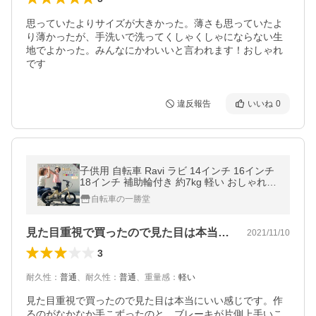
思っていたよりサイズが大きかった。薄さも思っていたよ
り薄かったが、手洗いで洗ってくしゃくしゃにならない生
地でよかった。みんなにかわいいと言われます！おしゃれ
です
違反報告
いいね
0
子供用 自転車 Ravi ラビ 14インチ 16インチ
18インチ 補助輪付き 約7kg 軽い おしゃれ
誕生日プレゼント 4歳 5歳 6歳 7歳 8歳 9歳 1
自転車の一勝堂
0歳 11歳 12歳
見た目重視で買ったので見た目は本当にい…
2021/11/10
3
耐久性
：
普通
、
耐久性
：
普通
、
重量感
：
軽い
見た目重視で買ったので見た目は本当にいい感じです。作
るのがなかなか手こずったのと、ブレーキが片側上手いこ