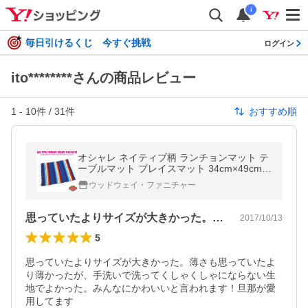
i
毎日引けるくじ 今すぐ挑戦
ログイン
ito********さんの商品レビュー
1
-
10
件 /
31
件
おすすめ順
オシャレ ネイティブ柄 ランチョンマット テ
ーブルマット プレイスマット 34cm×49cm
(ブルー) エルパソ サドルブランケット ファ
ウッドウェイ・ファニチャー
イヤー＆アイス サラペ
思っていたよりサイズが大きかった。薄さ…
2017/10/13
5
思っていたよりサイズが大きかった。薄さも思っていたよ
り薄かったが、手洗いで洗ってくしゃくしゃにならない生
地でよかった。みんなにかわいいと言われます！旦那が愛
用してます