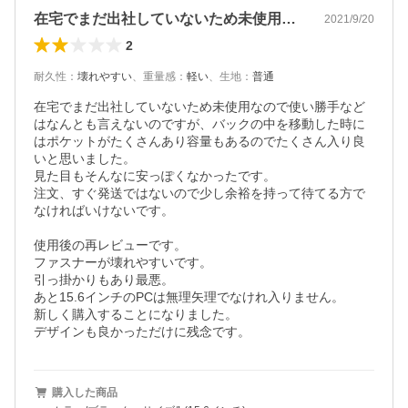
在宅でまだ出社していないため未使用なの…
2021/9/20
2
耐久性
：
壊れやすい
、
重量感
：
軽い
、
生地
：
普通
在宅でまだ出社していないため未使用なので使い勝手など
はなんとも言えないのですが、バックの中を移動した時に
はポケットがたくさんあり容量もあるのでたくさん入り良
いと思いました。

見た目もそんなに安っぽくなかったです。

注文、すぐ発送ではないので少し余裕を持って待てる方で
なければいけないです。

使用後の再レビューです。

ファスナーが壊れやすいです。

引っ掛かりもあり最悪。

あと15.6インチのPCは無理矢理でなけれ入りません。

新しく購入することになりました。

デザインも良かっただけに残念です。
購入した商品