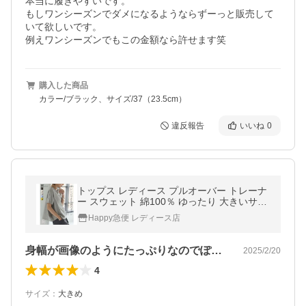
本当に履きやすいです。

もしワンシーズンでダメになるようならずーっと販売して
いて欲しいです。

例えワンシーズンでもこの金額なら許せます笑
購入した商品
カラー/ブラック、サイズ/37（23.5cm）
違反報告
いいね
0
トップス レディース プルオーバー トレーナ
ー スウェット 綿100％ ゆったり 大きいサイ
ズ 体型カバー メール便可(1点まで)[M便 1/1]
Happy急便 レディース店
(メール便で送料無料)
身幅が画像のようにたっぷりなのでぽっち…
2025/2/20
4
サイズ
：
大きめ