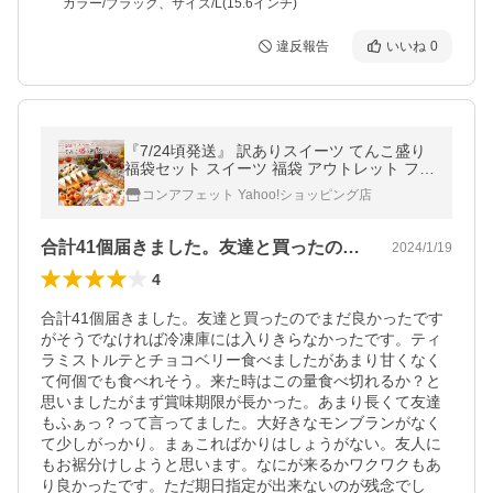
カラー/ブラック、サイズ/L(15.6インチ)
違反報告
いいね
0
『7/24頃発送』 訳ありスイーツ てんこ盛り
福袋セット スイーツ 福袋 アウトレット フー
ドロス 送料無料 誕生日 お祝い お菓子 ギフ
コンアフェット Yahoo!ショッピング店
ト プレゼント 0724012V
合計41個届きました。友達と買ったので…
2024/1/19
4
合計41個届きました。友達と買ったのでまだ良かったです
がそうでなければ冷凍庫には入りきらなかったです。ティ
ラミストルテとチョコベリー食べましたがあまり甘くなく
て何個でも食べれそう。来た時はこの量食べ切れるか？と
思いましたがまず賞味期限が長かった。あまり長くて友達
もふぁっ？って言ってました。大好きなモンブランがなく
て少しがっかり。まぁこればかりはしょうがない。友人に
もお裾分けしようと思います。なにが来るかワクワクもあ
り良かったです。ただ期日指定が出来ないのが残念でし