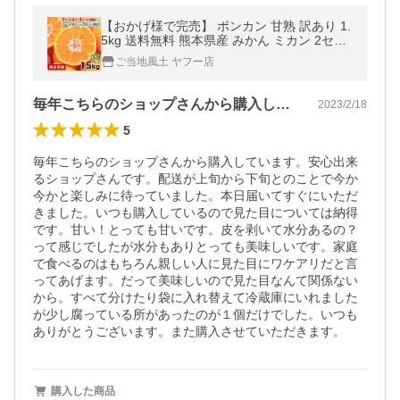
【おかげ様で完売】 ポンカン 甘熟 訳あり 1.
5kg 送料無料 熊本県産 みかん ミカン 2セッ
ト購入で1セット分増量 柑橘 旬 2月上旬-2月
ご当地風土 ヤフー店
末頃より発送予定
毎年こちらのショップさんから購入してい…
2023/2/18
5
毎年こちらのショップさんから購入しています。安心出来
るショップさんです。配送が上旬から下旬とのことで今か
今かと楽しみに待っていました。本日届いてすぐにいただ
きました。いつも購入しているので見た目については納得
です。甘い！とっても甘いです。皮を剥いて水分あるの？
って感じでしたが水分もありとっても美味しいです。家庭
で食べるのはもちろん親しい人に見た目にワケアリだと言
ってあげます。だって美味しいので見た目なんて関係ない
から。すべて分けたり袋に入れ替えて冷蔵庫にいれました
が少し腐っている所があったのが１個だけでした。いつも
ありがとうございます。また購入させていただきます。
購入した商品