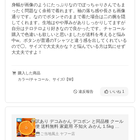
身幅が画像のようにたっぷりなのでぽっちゃりさんでもま
ったく問題なく余裕で着れます。袖の落ち感や長さも画像
通りです。なのでボタンそのままで着た場合は二の腕を隠
してくれます。生地はやや厚みがありしっかりしてますが
自分はテロテロより好きなので良かったです。チャコール
購入で色違いも欲しいと思いましたが送料を考えると悩み
中w。ボタンが普通のTシャツと違う感を出してくれている
ので◯。サイズで大丈夫かな？と悩んでいる方は気にせず
大丈夫ですよ！
購入した商品
カラー/チャコール、サイズ/【M】
違反報告
いいね
1
訳あり デコみかん デコポン と同品種 クール
便 送料無料 家庭用 不知火 みかん 1.5kg 熊
本県産 柑橘 爆買 1-5営業日以内に発送(土日
ご当地風土 ヤフー店
祝除く)