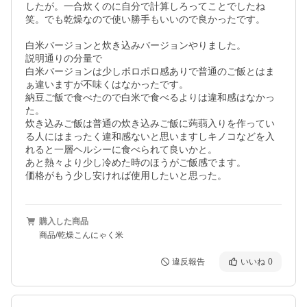
したが。一合炊くのに自分で計算しろってことでしたね
笑。でも乾燥なので使い勝手もいいので良かったです。

白米バージョンと炊き込みバージョンやりました。

説明通りの分量で

白米バージョンは少しポロポロ感ありで普通のご飯とはま
ぁ違いますが不味くはなかったです。

納豆ご飯で食べたので白米で食べるよりは違和感はなかっ
た。

炊き込みご飯は普通の炊き込みご飯に蒟蒻入りを作ってい
る人にはまったく違和感ないと思いますしキノコなどを入
れると一層ヘルシーに食べられて良いかと。

あと熱々より少し冷めた時のほうがご飯感でます。

価格がもう少し安ければ使用したいと思った。
購入した商品
商品/乾燥こんにゃく米
違反報告
いいね
0