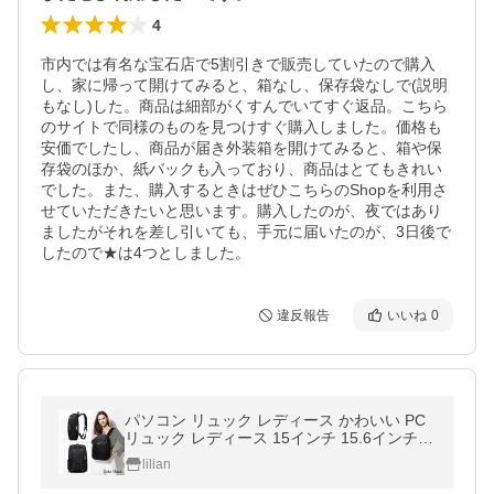
4
市内では有名な宝石店で5割引きで販売していたので購入
し、家に帰って開けてみると、箱なし、保存袋なしで(説明
もなし)した。商品は細部がくすんでいてすぐ返品。こちら
のサイトで同様のものを見つけすぐ購入しました。価格も
安価でしたし、商品が届き外装箱を開けてみると、箱や保
存袋のほか、紙バックも入っており、商品はとてもきれい
でした。また、購入するときはぜひこちらのShopを利用さ
せていただきたいと思います。購入したのが、夜ではあり
ましたがそれを差し引いても、手元に届いたのが、3日後で
したので★は4つとしました。
違反報告
いいね
0
パソコン リュック レディース かわいい PC
リュック レディース 15インチ 15.6インチ 1
4インチ パソコンバッグ レディース 15.6 軽
lilian
量 かわいい 送料無料