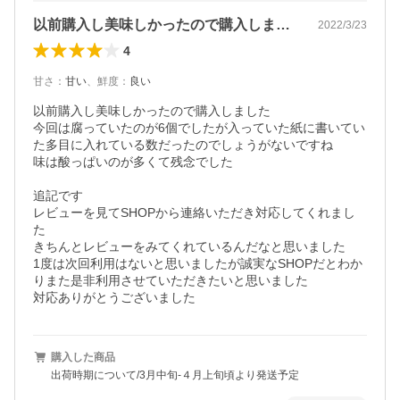
以前購入し美味しかったので購入しました…
2022/3/23
4
甘さ
：
甘い
、
鮮度
：
良い
以前購入し美味しかったので購入しました

今回は腐っていたのが6個でしたが入っていた紙に書いてい
た多目に入れている数だったのでしょうがないですね

味は酸っぱいのが多くて残念でした

追記です

レビューを見てSHOPから連絡いただき対応してくれまし
た

きちんとレビューをみてくれているんだなと思いました

1度は次回利用はないと思いましたが誠実なSHOPだとわか
りまた是非利用させていただきたいと思いました

対応ありがとうございました
購入した商品
出荷時期について/3月中旬-４月上旬頃より発送予定