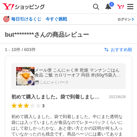
i
毎日引けるくじ 今すぐ挑戦
ログイン
but********さんの商品レビュー
1
-
10
件 /
603
件
おすすめ順
メール便 こんにゃく米 乾燥 マンナンごはん
食品 ご飯 カロリーオフ 蒟蒻 米(60g*5袋入*1
個)
こんにゃくパーク
初めて購入しました。袋で到着しました。…
2022/8/28
3
初めて購入しました。袋で到着しました。中にまた透明な
袋には入っていましたが食品なのでレターパックくらいに
はして欲しかったかな。あと使い方とかの説明が何も入っ
ていなかったのも残念です。商品ページには書いてありま