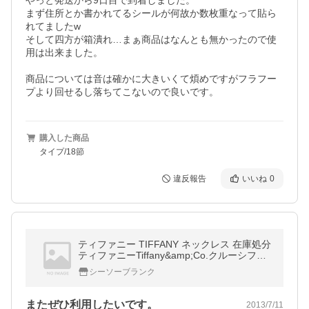
やっと発送から9日目で到着しました。

まず住所とか書かれてるシールが何故か数枚重なって貼ら
れてましたw

そして四方が箱潰れ…まぁ商品はなんとも無かったので使
用は出来ました。

商品については音は確かに大きいくて煩めですがフラフー
プより回せるし落ちてこないので良いです。
購入した商品
タイプ/18節
違反報告
いいね
0
ティファニー TIFFANY ネックレス 在庫処分
ティファニーTiffany&amp;Co.クルーシフィ
クスM ティファニー ネックレス
シーソーブランク
またぜひ利用したいです。
2013/7/11