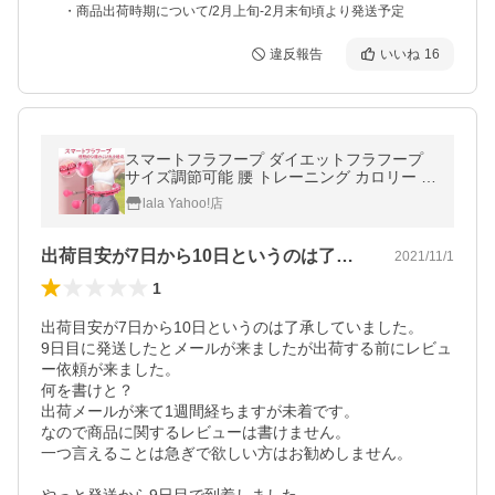
・商品出荷時期について/2月上旬-2月末旬頃より発送予定
違反報告
いいね
16
スマートフラフープ ダイエットフラフープ
サイズ調節可能 腰 トレーニング カロリー 脂
肪燃焼 落ちないフラフープ 組み立て式 大人
lala Yahoo!店
ウエスト 12-24節
出荷目安が7日から10日というのは了承…
2021/11/1
1
出荷目安が7日から10日というのは了承していました。

9日目に発送したとメールが来ましたが出荷する前にレビュ
ー依頼が来ました。

何を書けと？

出荷メールが来て1週間経ちますが未着です。

なので商品に関するレビューは書けません。

一つ言えることは急ぎで欲しい方はお勧めしません。
