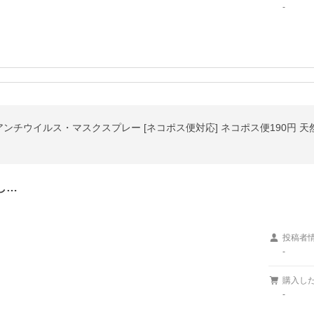
-
チウイルス・マスクスプレー [ネコポス便対応] ネコポス便190円 天然
し…
投稿者
-
購入し
-