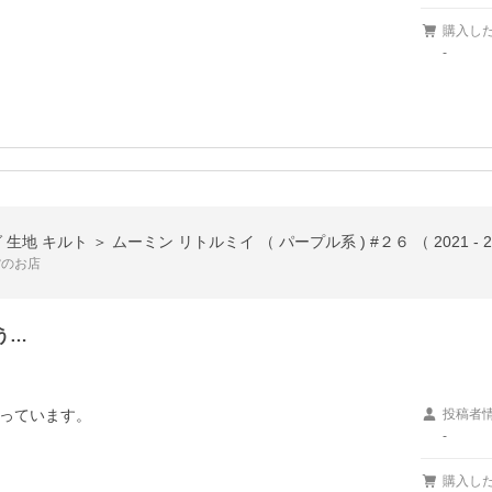
購入し
-
貨のお店
う…
っています。

投稿者
-
購入し