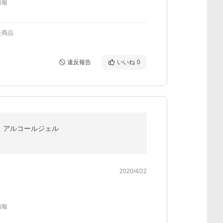
情報
た商品
違反報告
いいね
0
包）アルコールジェル
2020/4/22
情報