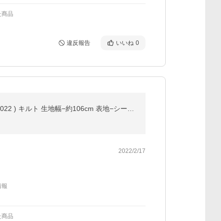
た商品
違反報告
いいね
0
◇ ＜Ｑ キャラクター キルティング 生地 キルト ＞ ムーミン リトルミイ （ パープル系 ) #２６ （ 2021 - 2022 ) キルト 生地幅−約106cm 表地−シーチング
2022/2/17
情報
た商品