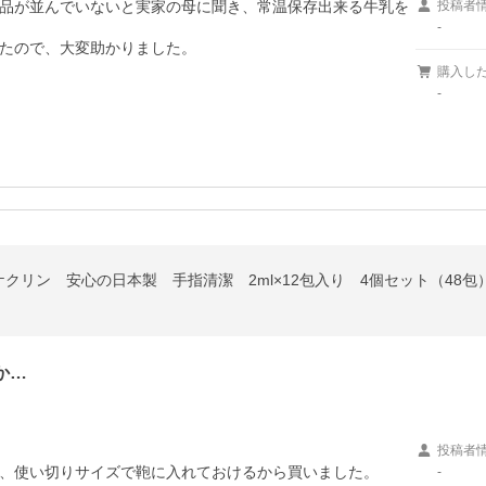
品が並んでいないと実家の母に聞き、常温保存出来る牛乳を
投稿者
-
たので、大変助かりました。
購入し
-
クリン 安心の日本製 手指清潔 2ml×12包入り 4個セット（48
か…
投稿者
、使い切りサイズで鞄に入れておけるから買いました。
-