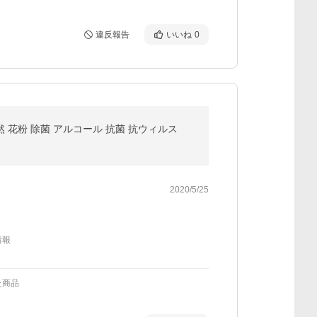
違反報告
いいね
0
 花粉 除菌 アルコール 抗菌 抗ウィルス
2020/5/25
情報
た商品