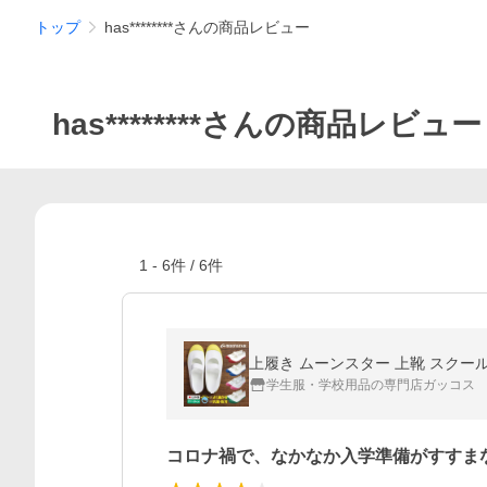
トップ
has********さんの商品レビュー
has********さんの商品レビュー
1
-
6
件 /
6
件
上履き ムーンスター 上靴 スクール
学生服・学校用品の専門店ガッコス
コロナ禍で、なかなか入学準備がすすま