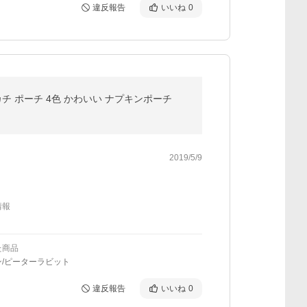
違反報告
いいね
0
チ ポーチ 4色 かわいい ナプキンポーチ
2019/5/9
情報
た商品
ン/ピーターラビット
違反報告
いいね
0