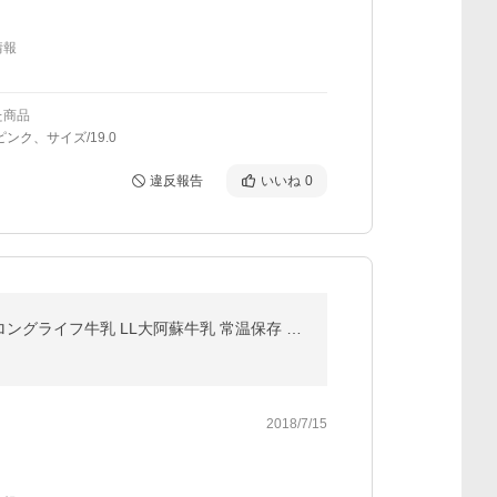
情報
た商品
ピンク、サイズ/19.0
違反報告
いいね
0
らくのうマザーズ 大阿蘇牛乳 200ml×24本入 紙パック 九州 熊本 くまモンパッケージ くまもん クマモン ロングライフ牛乳 LL大阿蘇牛乳 常温保存 ロングライフ
2018/7/15