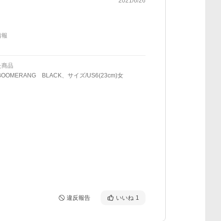
2021/6/26
情報
た商品
OOMERANG BLACK、サイズ/US6(23cm)女
違反報告
いいね
1