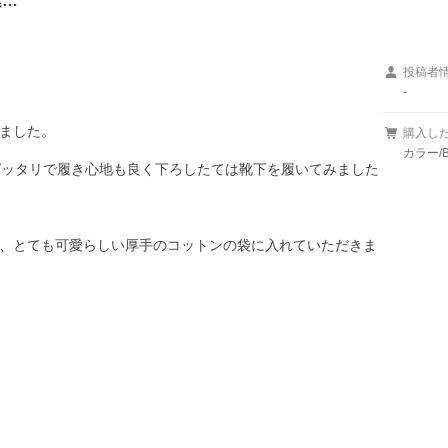
連…
投稿者
-
ました。

購入し
カラー/B
ピッタリで履き心地も良く下ろしたては靴下を履いてみました
、とても可愛らしい厚手のコットンの袋に入れていただきま