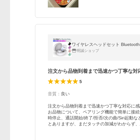
明誠ショップ
注文から品物到着まで迅速かつ丁寧な対
5
音質
：
良い
注文から品物到着まで迅速かつ丁寧な対応に感
お品物について、ペアリング機能で簡単に接続
時停止、通話開始/終了/拒否/次の曲/Siri起動