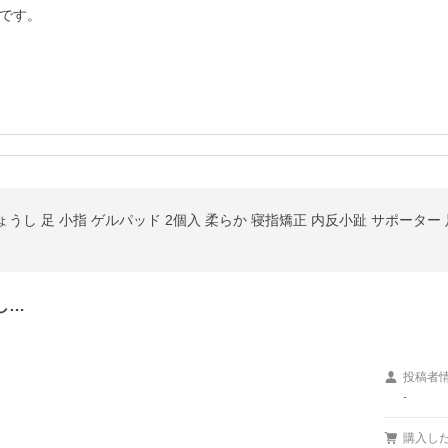
です。

し 足 小指 ゲルパッド 2個入 柔らか 寝指矯正 内反小趾 サポーター 足指
し…
投稿者
-
購入し