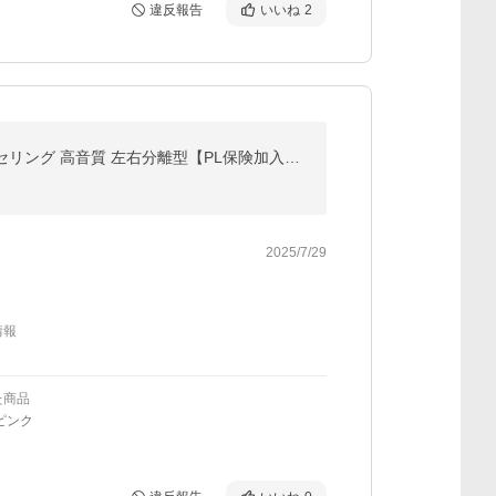
違反報告
いいね
2
ワイヤレスヘッドセット Bluetooth5.4 カナル型 ワイヤレスイヤホン 充電ケース付軽量 ENCノイズキャンセリング 高音質 左右分離型【PL保険加入済み製品・安心】
2025/7/29
情報
た商品
ピンク