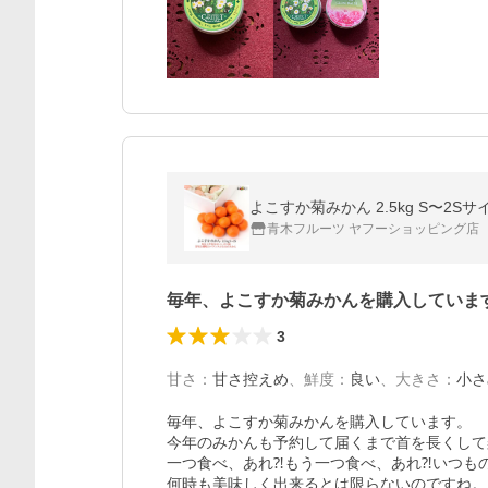
よこすか菊みかん 2.5kg S〜2
青木フルーツ ヤフーショッピング店
毎年、よこすか菊みかんを購入していま
3
甘さ
：
甘さ控えめ
、
鮮度
：
良い
、
大きさ
：
小さ
毎年、よこすか菊みかんを購入しています。

今年のみかんも予約して届くまで首を長くして
一つ食べ、あれ⁈もう一つ食べ、あれ⁈いつも
何時も美味しく出来るとは限らないのですね。
