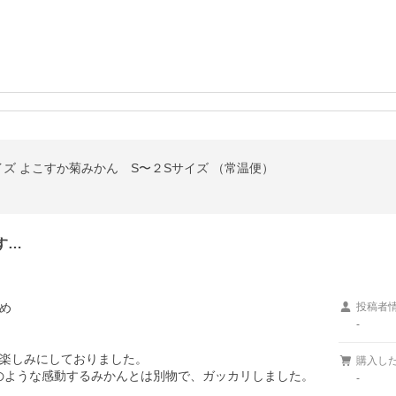
Sサイズ よこすか菊みかん S〜２Sサイズ （常温便）
す…
め
投稿者
-
楽しみにしておりました。

購入し
のような感動するみかんとは別物で、ガッカリしました。

-