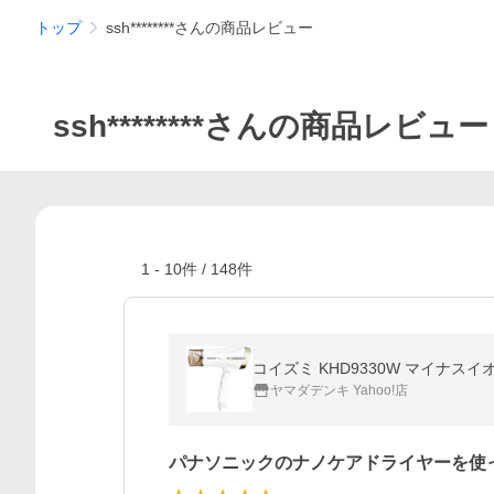
トップ
ssh********さんの商品レビュー
ssh********さんの商品レビュー
1
-
10
件 /
148
件
コイズミ KHD9330W マイナ
ヤマダデンキ Yahoo!店
パナソニックのナノケアドライヤーを使