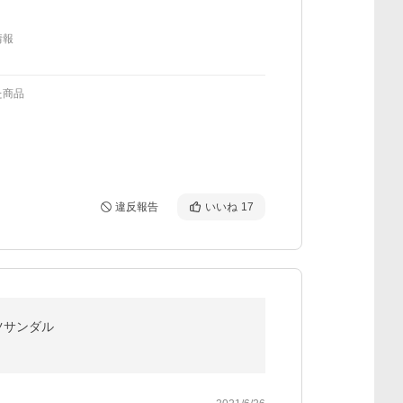
情報
た商品
違反報告
いいね
17
ーツサンダル