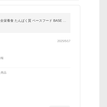
ベース 焼きそば カップ麺 2種8個 [旨辛まぜそば・ソース焼きそば] 置き換えダイエット ダイエット食品 完全栄養食 たんぱく質 ベースフード BASE FOOD
2025/5/17
情報
た商品