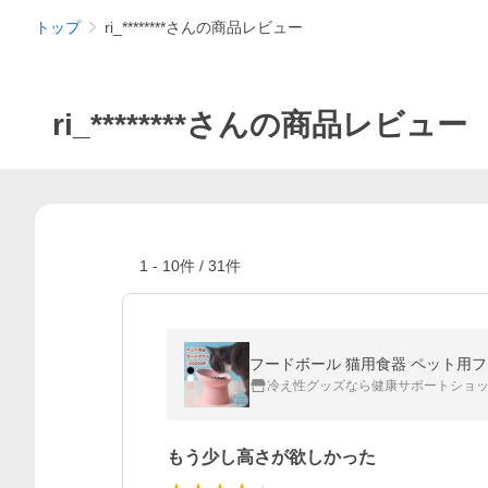
トップ
ri_********さんの商品レビュー
ri_********さんの商品レビュー
1
-
10
件 /
31
件
フードボール 猫用食器 ペット用フー
冷え性グッズなら健康サポートショッ
もう少し高さが欲しかった