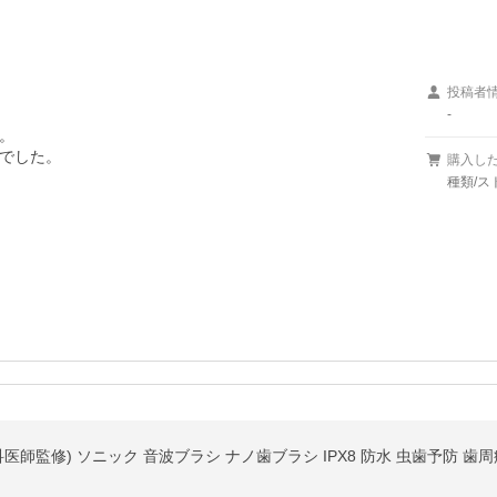
投稿者
-


でした。
購入し
種類/ス