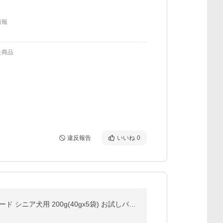
情報
た商品
違反報告
いいね
0
送料無料 【シニア犬用】BARKING HEADS バーキングヘッズ ゴールデンイヤーズ チキン ドライドッグフード シニア犬用 200g(40gx5袋) お試しパック