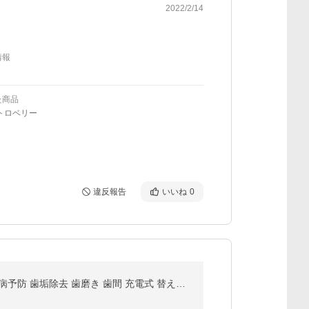
2022/2/14
情報
た商品
トロベリー
違反報告
いいね
0
(TVで紹介) 電動歯ブラシ (現役歯科医師監修) ソニック 音波ブラシ ナノ歯ブラシ IPX8 防水 虫歯予防 歯周病予防 歯垢除去 歯磨き 歯間 充電式 替えブラシ付き