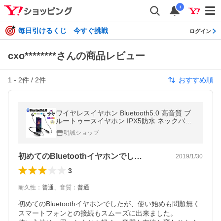
i
毎日引けるくじ 今すぐ挑戦
ログイン
cxo********さんの商品レビュー
1
-
2
件 /
2
件
おすすめ順
ワイヤレスイヤホン Bluetooth5.0 高音質 ブ
ルートゥースイヤホン IPX5防水 ネックバン
ド式 ヘッドセット マイク内蔵 長時間持続
明誠ショップ
【PL保険加入済み製品・安心】
初めてのBluetoothイヤホンでし…
2019/1/30
3
耐久性
：
普通
、
音質
：
普通
初めてのBluetoothイヤホンでしたが、使い始めも問題無く
スマートフォンとの接続もスムーズに出来ました。
