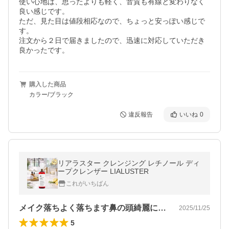
使い心地は、思ったよりも軽く、音質も有線と変わりなく
良い感じです。

ただ、見た目は値段相応なので、ちょっと安っぽい感じで
す。

注文から２日で届きましたので、迅速に対応していただき
良かったです。
購入した商品
カラー/ブラック
違反報告
いいね
0
リアラスター クレンジング レチノール ディ
ープクレンザー LIALUSTER
これがいちばん
メイク落ちよく落ちます鼻の頭綺麗になり…
2025/11/25
5