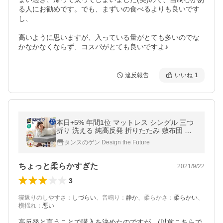
る人にお勧めです。でも、まずいの食べるよりも良いです
し、

高いように思いますが、入っている量がとても多いのでな
かなかなくならず、コスパがとても良いですよ♪
違反報告
いいね
1
本日+5% 年間1位 マットレス シングル 三つ
折り 洗える 純高反発 折りたたみ 敷布団 高
反発マットレス 丸洗い ベッドマット ベッド
タンスのゲン Design the Future
マットレス 極厚10cm 高反発
ちょっと柔らかすぎた
2021/9/22
3
寝返りのしやすさ
：
しづらい
、
音鳴り
：
静か
、
柔らかさ
：
柔らかい
、
横揺れ
：
悪い
高反発と言うことで購入を決めたのですが、(以前こちらで