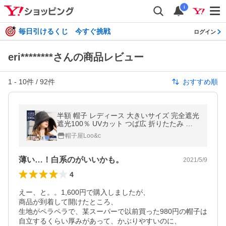
i
毎日引けるくじ 今すぐ挑戦
ログイン
eri********さんの商品レビュー
1
-
10
件 /
92
件
おすすめ順
半額 帽子 レディース 大きいサイズ 完全遮光
遮光100％ UVカット つば広 折りたたみ 自
転車でもあご紐で飛ばない 日よけ 春 夏 母の
帽子屋Loo&c
日
薄い…！白系のがいいかも。
2021/5/9
4
えー、と。。1,600円で購入しましたが、

商品が到着して開けたところ、

生地がペラペラで、某スーパーで以前買った980円の帽子は

自立するくらい厚みがあって、かぶりやすいのに、
