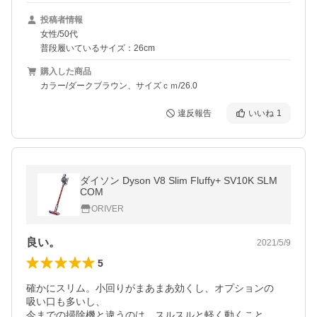
投稿者情報
女性/50代
普段履いているサイズ：26cm
購入した商品
カラー/ダークブラウン、サイズｃｍ/26.0
違反報告
いいね
1
ダイソン Dyson V8 Slim Fluffy+ SV10K SLM
COM
ORIVER
良い。
2021/5/9
5
確かにスリム。小回りがまあまあ効くし、オプションの

吸い口も多いし、

今までの掃除機と違うのは、スルスルと軽く動くこと。
