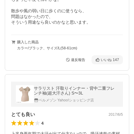
散歩や風の弱い日に歩くのに使うなら、

問題はなかったので、

そういう用途なら良いのかなと思います。
購入した商品
カラー/ブラック、サイズ/L(58-61cm)
違反報告
いいね
147
サラリスト 汗取りインナー・背中二重フレ
ンチ袖(超大汗さん) S〜3L
ベルメゾン Yahoo!ショッピング店
とても良い
2017/6/5
4
上半身更年期で大汗が出て仕方ないので、吸汗速乾の素材