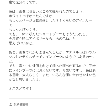
度で充分そうです。

色は…画像は明るいところで撮られたのでしょう、

ホワイトっぽかったんですが、

ちょっとベージュ数滴落とした？！くらいのアイボリー
で、

ちょっとびっくり。

でも、一緒に頼んだショートブーツもそうだったし、

今度買う時はアイボリーなら、あの色ね、と

思えばいいかと。

あと、画像でわかりませんでしたが、エナメルっぽいツル
ツルしたテクスチャでレインブーツのようでもあるわ〜。
と。

でも、真ん中に外側を向けて縫った演出が有るので、完全
にレインブーツには見えないです。可愛いですし、色はあ
る意味、大人らしく、また、いろんな服に合わせやすい色
かなと思いましたよ。

オススメです！！
投稿者情報