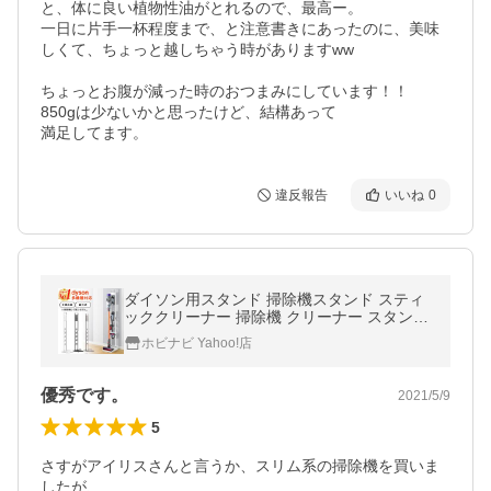
と、体に良い植物性油がとれるので、最高ー。

一日に片手一杯程度まで、と注意書きにあったのに、美味
しくて、ちょっと越しちゃう時がありますww 

ちょっとお腹が減った時のおつまみにしています！！

850gは少ないかと思ったけど、結構あって

違反報告
いいね
0
ダイソン用スタンド 掃除機スタンド スティ
ッククリーナー 掃除機 クリーナー スタンド
dyson SV18 V15 V12 V11 V10 V8 V7 V6 sli
ホビナビ Yahoo!店
m DC35 アイリスオーヤマ
優秀です。
2021/5/9
5
さすがアイリスさんと言うか、スリム系の掃除機を買いま
したが、
