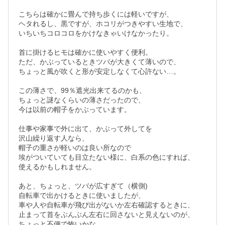
こちらは確かに畳んで持ち歩くには軽いですが、

ヘタれるし、黒ですが、ホコリがつきやすい生地で、

いちいちコロコロをかけなきゃいけなかったり。

首に掛けるヒモは確かに使いやすく便利。

ただ、かぶっているときツバが大きくて薄いので、

ちょっと風が吹くと形が安定しなくて心許ない…。

この薄さで、99％遮光出来てるのかも、

ちょっと謎なくらいの薄さだったので、

今は以前の帽子をかぶっています。

仕事や家事で外に出て、かぶって外してを

沢山繰り返す人なら、

帽子の重さが軽いのは良い所なので

埃がついていても目立たない様に、白系の色にすれば、

使えるかもしれません。

あと、ちょっと、ツバが広すぎて（横側)

自転車で出かけるときに使いましたが、

車や人や自転車が飛び出がないか左右確認するときに、

止まって首をぶんぶん左右に回さないと見えないのが、

ちょっと不便で怖いかな。
