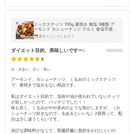
ミックスナッツ 700g 素焼き 無塩 3種類 ア
ーモンド カシューナッツ クルミ 食塩不使用
ナッツ お中元 御中元 爆買
港ダイニングしおそう
ダイエット目的、美味しいですー♪
2024/3/31
5
粒
：
大きい
、
香り
：
良い
アーモンド、カシューナッツ、くるみのミックスナッツ
で、素焼きで塩分もない商品です。

私はダイエット目的で、塩味や油が使われていないナッツ
が欲しかったので、バッチリでした！！

味も良く、くるみがやや多めのような気がしますが、（カ
シューナッツ好きなので、るあるといいな）2袋買って、配
分は少し違うくらいです。

余計な調味料がなくて、腎臓肝臓に負担をかけにくいの