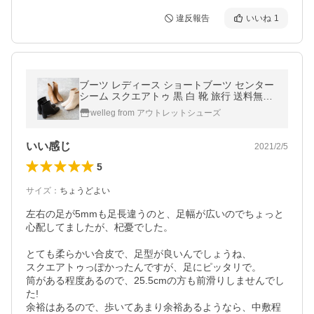
違反報告
いいね
1
ブーツ レディース ショートブーツ センター
シーム スクエアトゥ 黒 白 靴 旅行 送料無料
在庫限り
welleg from アウトレットシューズ
いい感じ
2021/2/5
5
サイズ
：
ちょうどよい
左右の足が5mmも足長違うのと、足幅が広いのでちょっと
心配してましたが、杞憂でした。

とても柔らかい合皮で、足型が良いんでしょうね、

スクエアトゥっぽかったんですが、足にピッタリで。

筒がある程度あるので、25.5cmの方も前滑りしませんでし
た!

余裕はあるので、歩いてあまり余裕あるようなら、中敷程