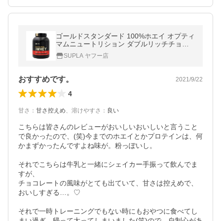
ゴールドスタンダード 100%ホエイ オプティ
マムニュートリション ダブルリッチチョコ
レート味 2.27kg 5LB optimum nutrition 10
SUPLA ヤフー店
0％WHEY protein
おすすめです。
2021/9/22
4
甘さ
：
甘さ控えめ
、
溶けやすさ
：
良い
こちらは皆さんのレビューがおいしいおいしいと言うこと
で良かったので、(笑)今までのホエイとかプロテインは、何
かまずかったんですよね味が。粉っぽいし。

それでこちらは牛乳と一緒にシェイカー手振って飲んでま
すが、

チョコレートの風味がとても出ていて、甘さは控えめで、

おいしすぎる…。♡

それで一時トレーニングでもない時にもおやつに食べてし
まい過ぎ、帰って太ってしまいました(笑)ので、自制心があ