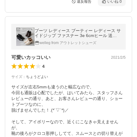
違反報告
いいね
0
ブーツ レディース ブーティー レディース サ
イドジップ ファスナー 3e 6cmヒール 送料
無料
welleg from アウトレットシューズ
可愛いカッコいい
2021/2/5
4
サイズ
：
ちょうどよい
サイズが左右5mmも違うのと幅広なので、

今回も通販は心配でしたが、はいてみたら、スタッフさん
レビューの通り、あと、お客さんレビューの通り、ショー
トブーツなのに、

脱げませんでした！.(*´▽︎`*)／

そして、アイボリーなので、近くにこなきゃ見えません
が、

靴の後ろがクロコ形押ししてて、スムースとの切り替えが