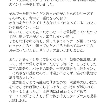
のインナーを探していました。

それで一番良さそうだと思ったのがこちらのシリーズで、
その中でも、背中が二重になっており、

わきのあたりもとても大きなパッドが入っているこのフレ
ンチ袖のインナーは、

着ていて、とてもあったかいな～？と最初思っていたので
すが、動いて汗がどっと出てしまった時も、

じわじわ汗が出る時も、帰ってきてインナーが覆っていな
かったところと、覆っていたところを触ってみたところ、
見事にべたべたと、サラサラの違いがありました。

また、汗をかくと冷えて寒くなったり、朝晩の気温差があ
って、外出の帰りが寒かったりする時には、しっかりした
二重の部分や、パッドの部分、一重の部分も、汗をインナ
ーに残さない感じなので、体温が下がらず、温かい状態で
帰り着きました。

一重の部分がとても繊細な薄さなので、洗濯時の扱いに気
をつけなければ伸びてしまいそう、というのが難なので、
☆を－１しましたが、全体的には完全におすすめで
す！！！大汗かく人も、汗で体が冷えるタイプの人も是非
お試しあれ。