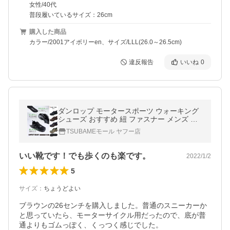
女性/40代
普段履いているサイズ：26cm
購入した商品
カラー/2001アイボリーen、サイズ/LLL(26.0～26.5cm)
違反報告
いいね
0
ダンロップ モータースポーツ ウォーキング
シューズ おすすめ 紐 ファスナー メンズ ス
ニーカー 軽量 クッションインソール ゆった
TSUBAMEモール ヤフー店
り 4E 定番 DC154
いい靴です！でも歩くのも楽です。
2022/1/2
5
サイズ
：
ちょうどよい
ブラウンの26センチを購入しました。普通のスニーカーか
と思っていたら、モーターサイクル用だったので、底が普
通よりもゴムっぽく、くっつく感じでした。
