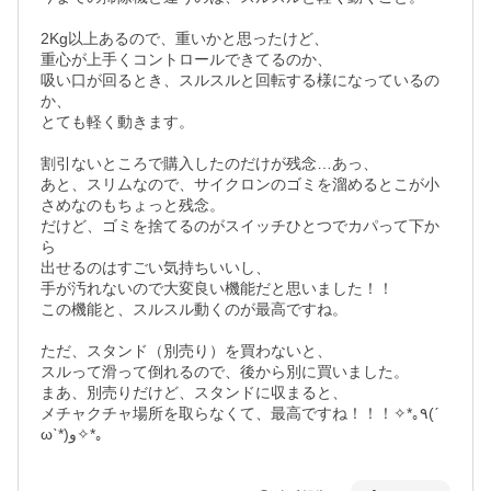
2Kg以上あるので、重いかと思ったけど、

重心が上手くコントロールできてるのか、

吸い口が回るとき、スルスルと回転する様になっているの
か、

とても軽く動きます。

割引ないところで購入したのだけが残念…あっ、

あと、スリムなので、サイクロンのゴミを溜めるとこが小
さめなのもちょっと残念。

だけど、ゴミを捨てるのがスイッチひとつでカパって下か
ら

出せるのはすごい気持ちいいし、

手が汚れないので大変良い機能だと思いました！！

この機能と、スルスル動くのが最高ですね。

ただ、スタンド（別売り）を買わないと、

スルって滑って倒れるので、後から別に買いました。

まあ、別売りだけど、スタンドに収まると、

メチャクチャ場所を取らなくて、最高ですね！！！✧︎*｡٩(ˊ
ωˋ*)و✧︎*｡