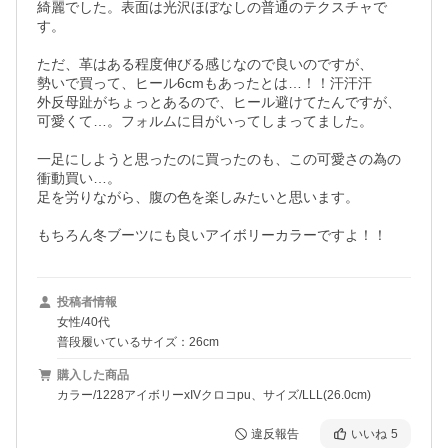
綺麗でした。表面は光沢ほぼなしの普通のテクスチャで
す。

ただ、革はある程度伸びる感じなので良いのですが、

勢いで買って、ヒール6cmもあったとは…！！汗汗汗

外反母趾がちょっとあるので、ヒール避けてたんですが、

可愛くて…。フォルムに目がいってしまってました。

一足にしようと思ったのに買ったのも、この可愛さの為の

衝動買い…。

足を労りながら、腹の色を楽しみたいと思います。

もちろん冬ブーツにも良いアイボリーカラーですよ！！
投稿者情報
女性/40代
普段履いているサイズ：26cm
購入した商品
カラー/1228アイボリーxIVクロコpu、サイズ/LLL(26.0cm)
違反報告
いいね
5