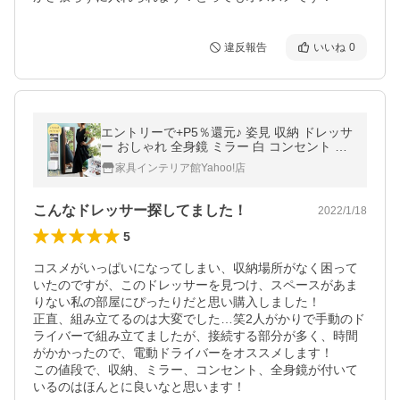
違反報告
いいね
0
エントリーで+P5％還元♪ 姿見 収納 ドレッサ
ー おしゃれ 全身鏡 ミラー 白 コンセント ド
レッサーミラー鏡台 スツール 安い DSRA-40
家具インテリア館Yahoo!店
37
こんなドレッサー探してました！
2022/1/18
5
コスメがいっぱいになってしまい、収納場所がなく困って
いたのですが、このドレッサーを見つけ、スペースがあま
りない私の部屋にぴったりだと思い購入しました！

正直、組み立てるのは大変でした…笑2人がかりで手動のド
ライバーで組み立てましたが、接続する部分が多く、時間
がかかったので、電動ドライバーをオススメします！

この値段で、収納、ミラー、コンセント、全身鏡が付いて