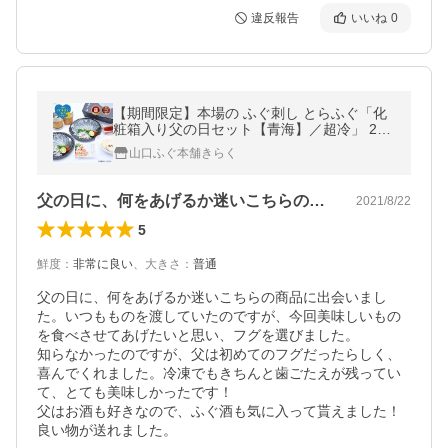
違反報告
いいね
0
【期間限定】本場の ふぐ刺し とらふぐ「化
粧箱入り父の日セット【青海】／超冷」 2人
前 山口 刺身 ふぐ皮 天ぷら ひれ 地酒 萩焼
山口ふぐ本舗きらく
ひれ酒
父の日に、何をあげるか迷いこちらの商品…
2021/8/22
5
鮮度
：
非常に良い
、
大きさ
：
普通
父の日に、何をあげるか迷いこちらの商品に出会いまし
た。いつもものを渡していたのですが、今回美味しいもの
を食べさせてあげたいと思い、フグを選びました。

知らなかったのですが、父は初めてのフグだったらしく、
喜んでくれました。冷凍でもきちんと歯ごたえが残ってい
て、とても美味しかったです！

父はお酒も好きなので、ふぐ酒も気に入って貰えました！

良い物が送れました。