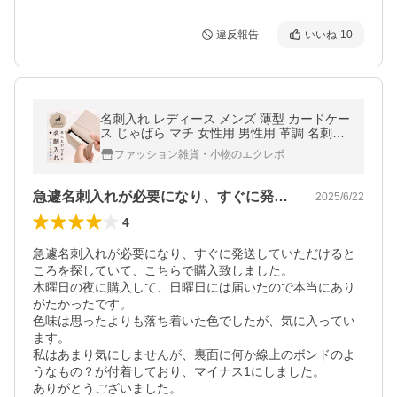
違反報告
いいね
10
名刺入れ レディース メンズ 薄型 カードケー
ス じゃばら マチ 女性用 男性用 革調 名刺ケ
ース 50枚 軽量 くすみ シンプル ポイントカ
ファッション雑貨・小物のエクレボ
ード入れ 名入れ対象 爆買
急遽名刺入れが必要になり、すぐに発送し…
2025/6/22
4
急遽名刺入れが必要になり、すぐに発送していただけると
ころを探していて、こちらで購入致しました。

木曜日の夜に購入して、日曜日には届いたので本当にあり
がたかったです。

色味は思ったよりも落ち着いた色でしたが、気に入ってい
ます。

私はあまり気にしませんが、裏面に何か線上のボンドのよ
うなもの？が付着しており、マイナス1にしました。

ありがとうございました。