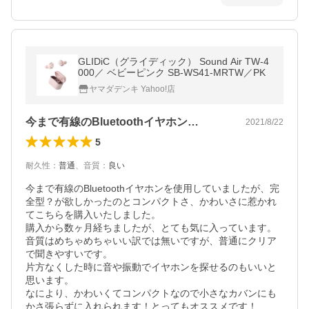
GLIDiC（グライディック） Sound Air TW-4
000／ ベビーピンク SB-WS41-MRTW／PK
ヤマダデンキ Yahoo!店
今まで有線のBluetoothイヤホン…
2021/8/22
5
耐久性
：
普通
、
音質
：
良い
今まで有線のBluetoothイヤホンを使用していましたが、完
全型？が欲しかったのとコンパクトさ、かわいさに惹かれ
てこちらを購入いたしました。

購入から数ヶ月経ちましたが、とても気に入っています。
音質はめちゃめちゃいい訳では無いですが、普通にクリア
で聞きやすいです。

片方なくした時に音や振動でイヤホンを探せるのもいいと
思います。

なにより、かわいくてコンパクトなので小さなカバンにも
かさ張らずに入れられます！とってもオススメです！