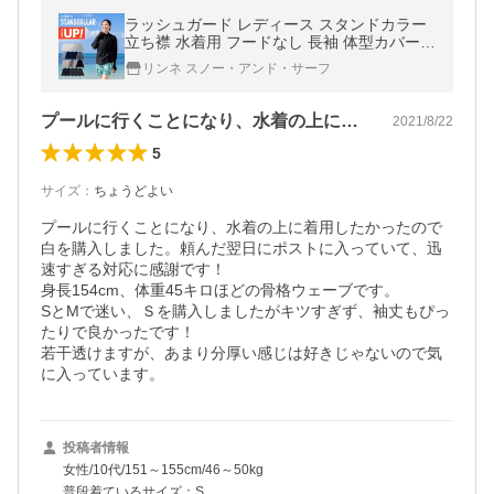
ラッシュガード レディース スタンドカラー
立ち襟 水着用 フードなし 長袖 体型カバー U
V 日焼け対策
リンネ スノー・アンド・サーフ
プールに行くことになり、水着の上に着用…
2021/8/22
5
サイズ
：
ちょうどよい
プールに行くことになり、水着の上に着用したかったので
白を購入しました。頼んだ翌日にポストに入っていて、迅
速すぎる対応に感謝です！

身長154cm、体重45キロほどの骨格ウェーブです。

SとMで迷い、Ｓを購入しましたがキツすぎず、袖丈もぴっ
たりで良かったです！

若干透けますが、あまり分厚い感じは好きじゃないので気
に入っています。
投稿者情報
女性/10代/151～155cm/46～50kg
普段着ているサイズ：S