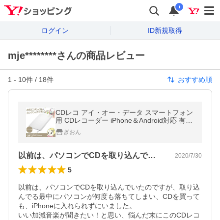
i
ログイン
ID新規取得
mje********さんの商品レビュー
1
-
10
件 /
18
件
おすすめ順
CDレコ アイ・オー・データ スマートフォン
用 CDレコーダー iPhone＆Android対応 有線
タイプ CDRI-LU24IXA
ぎおん
以前は、パソコンでCDを取り込んでいた…
2020/7/30
5
以前は、パソコンでCDを取り込んでいたのですが、取り込
んでる最中にパソコンが何度も落ちてしまい、CDを買って
も、iPhoneに入れられずにいました。

いい加減音楽が聞きたい！と思い、悩んだ末にこのCDレコ