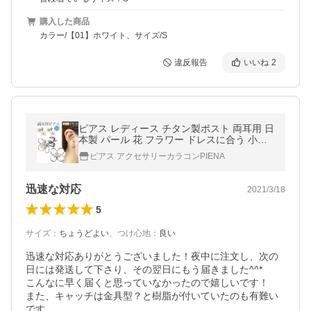
購入した商品
カラー/【01】ホワイト、サイズ/S
違反報告
いいね
2
ピアス レディース チタン製ポスト 両耳用 日
本製 パール 花 フラワー ドレスに合う 小さ
め ミニ お肌に優しい 金属アレルギー対応 金
ピアス アクセサリーカラコンPIENA
アレ 爆買
迅速な対応
2021/3/18
5
サイズ
：
ちょうどよい
、
つけ心地
：
良い
迅速な対応ありがとうございました！夜中に注文し、次の
日には発送して下さり、その翌日にもう届きました^^*

こんなに早く届くと思っていなかったので嬉しいです！

また、キャッチは金具型？と樹脂が付いていたのも有難い
です。
