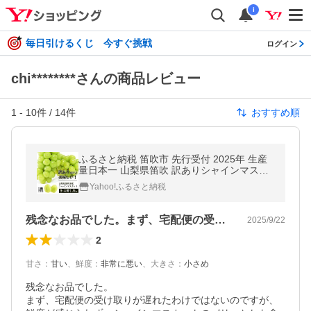
i
毎日引けるくじ 今すぐ挑戦
ログイン
chi********さんの商品レビュー
1
-
10
件 /
14
件
おすすめ順
ふるさと納税 笛吹市 先行受付 2025年 生産
量日本一 山梨県笛吹 訳ありシャインマスカ
ット3〜4房 合計約1.5kg
Yahoo!ふるさと納税
残念なお品でした。まず、宅配便の受け取…
2025/9/22
2
甘さ
：
甘い
、
鮮度
：
非常に悪い
、
大きさ
：
小さめ
残念なお品でした。

まず、宅配便の受け取りが遅れたわけではないのですが、