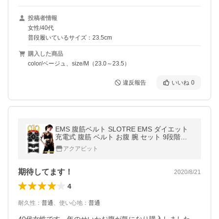
投稿者情報
女性/40代
普段履いているサイズ：23.5cm
購入した商品
color/ベージュ、size/M（23.0～23.5）
違反報告
いいね
0
EMS 腹筋ベルト SLOTRE EMS ダイエット
充電式 腹筋 ベルト お腹 腕 セット 9段階調
節 6モード 運動マニュアル付き
アクアビット
期待してます！
2020/8/21
4
耐久性
：
普通
、
使い心地
：
普通