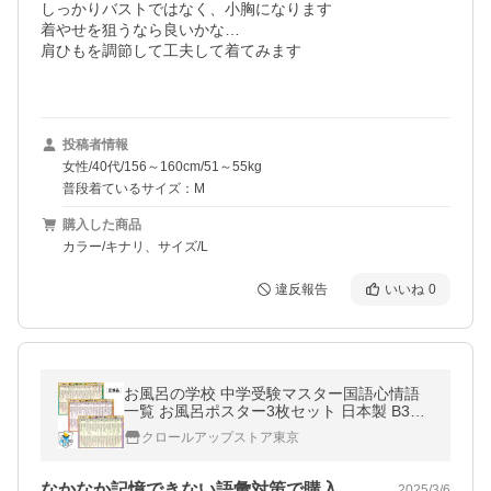
しっかりバストではなく、小胸になります

着やせを狙うなら良いかな…

肩ひもを調節して工夫して着てみます

投稿者情報
女性/40代/156～160cm/51～55kg
普段着ているサイズ：M
購入した商品
カラー/キナリ、サイズ/L
違反報告
いいね
0
お風呂の学校 中学受験マスター国語心情語
一覧 お風呂ポスター3枚セット 日本製 B3サ
イズ 国語 学習 知育 防水
クロールアップストア東京
なかなか記憶できない語彙対策で購入。小…
2025/3/6