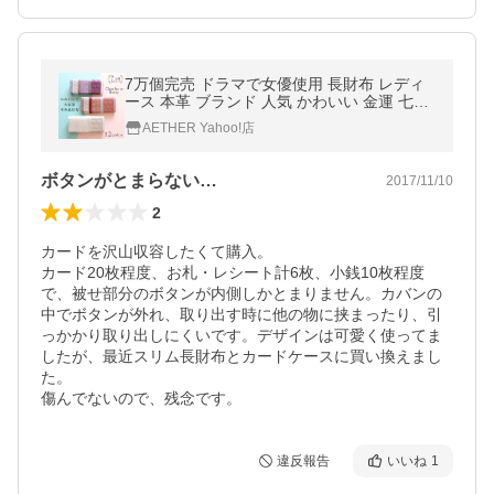
7万個完売 ドラマで女優使用 長財布 レディ
ース 本革 ブランド 人気 かわいい 金運 七色
厄除け 大容量 プレゼント シャルロット・ベ
AETHER Yahoo!店
ティ
ボタンがとまらない…
2017/11/10
2
カードを沢山収容したくて購入。

カード20枚程度、お札・レシート計6枚、小銭10枚程度
で、被せ部分のボタンが内側しかとまりません。カバンの
中でボタンが外れ、取り出す時に他の物に挟まったり、引
っかかり取り出しにくいです。デザインは可愛く使ってま
したが、最近スリム長財布とカードケースに買い換えまし
た。

傷んでないので、残念です。
違反報告
いいね
1