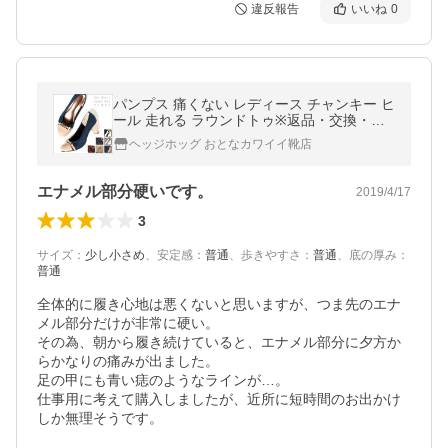
違反報告
いいね
0
パンプス 痛くない レディース チャンキー ヒ
ール 走れる ラウンドトゥ※返品・交換・保
証 不可
ヘッジホッグ おとなカワイイ靴店
エナメル部分硬いです。
2019/4/17
3
サイズ
：
少し小さめ
、
安定感
：
普通
、
歩きやすさ
：
普通
、
底の厚み
：
普通
全体的に履き心地は悪くないと思いますが、つま先のエナ
メル部分だけが非常に硬い。

その為、朝から履き続けていると、エナメル部分に夕方か
らかなりの痛みが出ました。

足の甲にも青い痣のようなラインが…。

仕事用に考えて購入しましたが、近所に短時間のお出かけ
しか無理そうです。