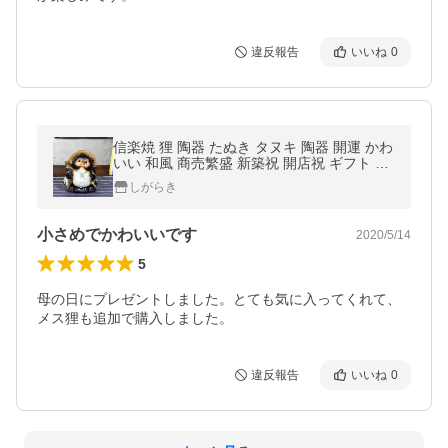
違反報告
いいね
0
信楽焼 狸 陶器 たぬき タヌキ 陶器 開運 かわ
いい 和風 商売繁盛 新築祝 開店祝 ギフト 置
物 インテリア 厄除け 5号福々狸オス ta-007
しがらき
0
小さめでかわいいです
2020/5/14
5
母の日にプレゼントしました。とても気に入ってくれて、
メス狸も追加で購入しました。
違反報告
いいね
0