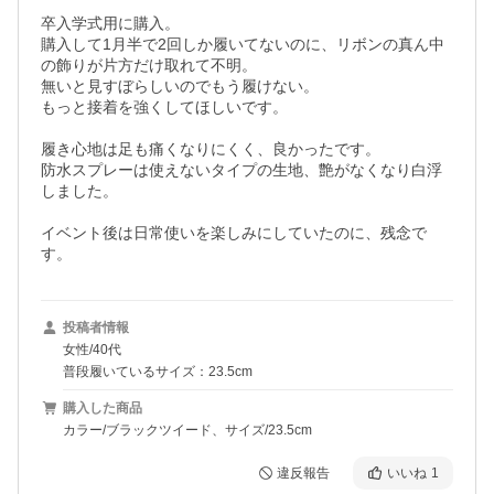
卒入学式用に購入。

購入して1月半で2回しか履いてないのに、リボンの真ん中
の飾りが片方だけ取れて不明。

無いと見すぼらしいのでもう履けない。

もっと接着を強くしてほしいです。

履き心地は足も痛くなりにくく、良かったです。

防水スプレーは使えないタイプの生地、艶がなくなり白浮
しました。

イベント後は日常使いを楽しみにしていたのに、残念で
投稿者情報
女性/40代
普段履いているサイズ：23.5cm
購入した商品
カラー/ブラックツイード、サイズ/23.5cm
違反報告
いいね
1