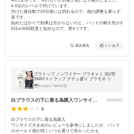
40代女性です。年のせいかお腹が気になり購入しました。

4-5位のレベルで付けています。

付けた後自動で20分後には切れるので、他の調整も要らず
楽です。

始めたばかりで効果は分からないのと、パッドの耐久性が3
0日or30回程度と短めなので、星4つです。
違反報告
いいね
0
ブラトップ ノンワイヤー ブラキャミ 浅V型
3WAYストラップ ナチュ盛り ブラモネ リブ
キャミソール カップ付きインナー 部屋着 ツ
tu-hacci Yahoo!店
ーハッチ
白ブラウスの下に着る為購入ワンサイズ大…
2024/5/21
3
白ブラウスの下に着る為購入

ワンサイズ大きめのレビューを参考にしましたが、パッド
のホールド感が弱くいつも通りで良かったかも
