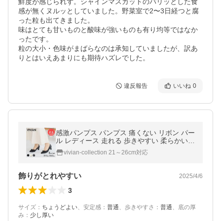
鮮度が感じられず。シャインマスカットのパリッとした食
感が無くヌルッとしていました。野菜室で2〜3日経つと腐
った粒も出てきました。

味はとても甘いものと酸味が強いものも有り均等ではなか
ったです。

粒の大小・色味がまばらなのは承知していましたが、訳あ
りとはいえあまりにも期待ハズレでした。
違反報告
いいね
0
感激パンプス パンプス 痛くない リボン パー
ル レディース 走れる 歩きやすい 柔らかい
結婚式 V3066AL VIVIAN ZOZO ポインテッ
vivian-collection 21～26cm対応
ドトゥ ツイード セレモニー
飾りがとれやすい
2025/4/6
3
サイズ
：
ちょうどよい
、
安定感
：
普通
、
歩きやすさ
：
普通
、
底の厚
み
：
少し厚い