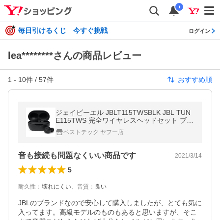
i
毎日引けるくじ 今すぐ挑戦
ログイン
lea********さんの商品レビュー
1
-
10
件 /
57
件
おすすめ順
ジェイビーエル JBLT115TWSBLK JBL TUN
E115TWS 完全ワイヤレスヘッドセット ブラ
ック
ベストテック ヤフー店
音も接続も問題なくいい商品です
2021/3/14
5
耐久性
：
壊れにくい
、
音質
：
良い
JBLのブランドなので安心して購入しましたが、とても気に
入ってます。高級モデルのものもあると思いますが、そこ