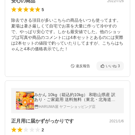
安心の商品
2022/7/26
5
除去できる項目が多いこちらの商品をいつも使ってます。
夏場は暑さ厳しくて自宅でお茶を大量に作って冷やすの
で、やっぱり安心です。しかも最安値でした。他のショッ
プは写真や商品のコメントには4本セットとあるのには実際
は2本セットの値段で釣っていたりしてますが、こちらはち
ゃんと4本の価格表示でした！
違反報告
いいね
3
みかん 10kg（箱込約10kg） 和歌山県産 訳
あり・ご家庭用 送料無料（東北・北海道・
沖縄県除く）
HARUMA屋 ヤフーショッピング店
正月用に届かずがっかりです
2021/1/6
2