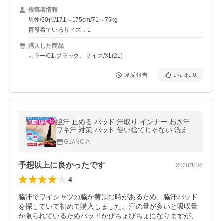
投稿者情報
男性/50代/171～175cm/71～75kg
普段着ているサイズ：L
購入した商品
カラー/01.ブラック、サイズ/XL(2L)
違反報告
いいね
0
脇汗 止める パッド 汗取り インナー わき汗
ワキ汗 対策 パット 使い捨てじゃない 洗える
繰り返し 男性 強力 透けにくい 吸湿 防臭
GLANCIA
予想以上に良かったです
2020/10/6
4
脇汗でワイシャツの脇が黄ばむ時があるため、脇汗パッド
を探していて初めて購入しました。汗の量が多いと吸収量
が限られているためパッドがびちょびちょになりますが、