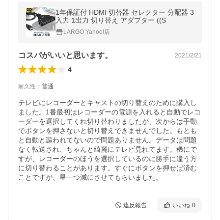
1年保証付 HDMI 切替器 セレクター 分配器 3
入力 1出力 切り替え アダプター ((S
LARGO Yahoo!店
コスパがいいと思います。
2021/2/21
4
耐久性
：
普通
テレビにレコーダーとキャストの切り替えのために購入し
ました。1番最初はレコーダーの電源を入れると自動でレコ
ーダーを選択してくれ切り替わりましたが、次からは手動
でボタンを押さないと切り替えできませんでした。もとも
と自動と謳われてないので問題ありません。データは問題
なく転送され、ちゃんと綺麗にテレビ見れてます。稀にで
すが、レコーダーのほうを選択しているのに勝手に違う方
に切り替わることがあります。すぐにボタンを押せば済む
ことですが、星一つ減にさせてもらいました。
違反報告
いいね
0