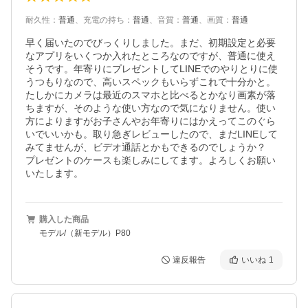
耐久性
：
普通
、
充電の持ち
：
普通
、
音質
：
普通
、
画質
：
普通
早く届いたのでびっくりしました。まだ、初期設定と必要
なアプリをいくつか入れたところなのですが、普通に使え
そうです。年寄りにプレゼントしてLINEでのやりとりに使
うつもりなので、高いスペックもいらずこれで十分かと。
たしかにカメラは最近のスマホと比べるとかなり画素が落
ちますが、そのような使い方なので気になりません。使い
方によりますがお子さんやお年寄りにはかえってこのぐら
いでいいかも。取り急ぎレビューしたので、まだLINEして
みてませんが、ビデオ通話とかもできるのでしょうか？

プレゼントのケースも楽しみにしてます。よろしくお願い
いたします。
購入した商品
モデル/（新モデル）P80
違反報告
いいね
1