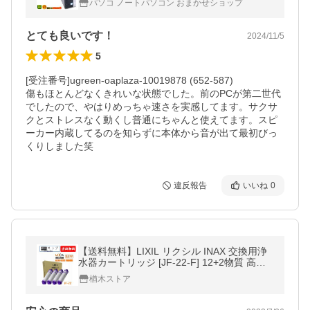
パソコ ノートパソコン おまかせショップ
とても良いです！
2024/11/5
5
[受注番号]ugreen-oaplaza-10019878 (652-587)

傷もほとんどなくきれいな状態でした。前のPCが第二世代
でしたので、やはりめっちゃ速さを実感してます。サクサ
クとストレスなく動くし普通にちゃんと使えてます。スピ
ーカー内蔵してるのを知らずに本体から音が出て最初びっ
くりしました笑
違反報告
いいね
0
【送料無料】LIXIL リクシル INAX 交換用浄
水器カートリッジ [JF-22-F] 12+2物質 高塩
素除去タイプ 4個入り 蛇口 4本セット
楢木ストア