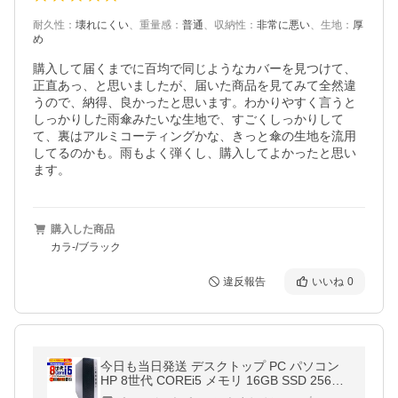
耐久性
：
壊れにくい
、
重量感
：
普通
、
収納性
：
非常に悪い
、
生地
：
厚
め
購入して届くまでに百均で同じようなカバーを見つけて、
正直あっ、と思いましたが、届いた商品を見てみて全然違
うので、納得、良かったと思います。わかりやすく言うと
しっかりした雨傘みたいな生地で、すごくしっかりして
て、裏はアルミコーティングかな、きっと傘の生地を流用
してるのかも。雨もよく弾くし、購入してよかったと思い
ます。
購入した商品
カラ-/ブラック
違反報告
いいね
0
今日も当日発送 デスクトップ PC パソコン
HP 8世代 COREi5 メモリ 16GB SSD 256GB
Windows11 本体のみ おしゃれ 安い