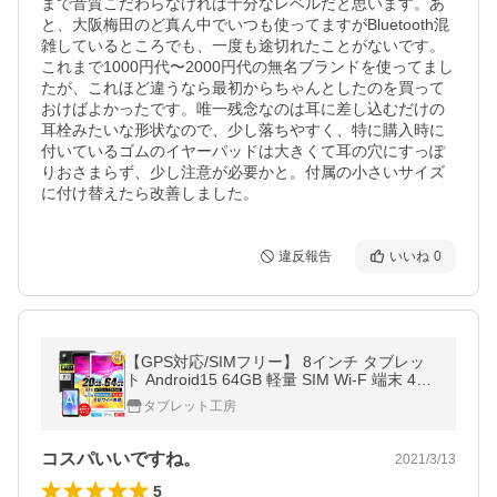
まで音質こだわらなければ十分なレベルだと思います。あ
と、大阪梅田のど真ん中でいつも使ってますがBluetooth混
雑しているところでも、一度も途切れたことがないです。
これまで1000円代〜2000円代の無名ブランドを使ってまし
たが、これほど違うなら最初からちゃんとしたのを買って
おけばよかったです。唯一残念なのは耳に差し込むだけの
耳栓みたいな形状なので、少し落ちやすく、特に購入時に
付いているゴムのイヤーパッドは大きくて耳の穴にすっぽ
りおさまらず、少し注意が必要かと。付属の小さいサイズ
に付け替えたら改善しました。
違反報告
いいね
0
【GPS対応/SIMフリー】 8インチ タブレッ
ト Android15 64GB 軽量 SIM Wi-F 端末 4GL
TE Widevine タブレットpc 本体 ブラック S8
タブレット工房
Pro
コスパいいですね。
2021/3/13
5