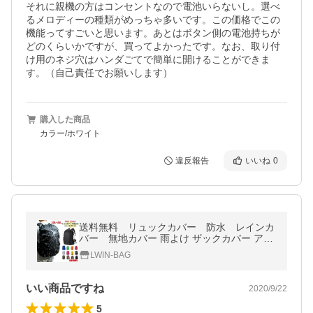
それに親機の方はコンセントなので電池いらないし。選べ
るメロディーの種類がめっちゃ多いです。この価格でこの
機能ってすごいと思います。あとはボタン側の電池持ちが
どのくらいかですが、買ってよかったです。なお、取り付
け用のネジ穴はハンダごてで簡単に開けることができま
す。（自己責任でお願いします）
購入した商品
カラー/ホワイト
違反報告
いいね
0
送料無料 リュックカバー 防水 レインカ
バー 無地カバー 雨よけ ザックカバー アウ
トドア 通勤 通学 登山 旅行 軽量 バッグカ
LWIN-BAG
バー 黒 20L 30L 35L
いい商品ですね
2020/9/22
5