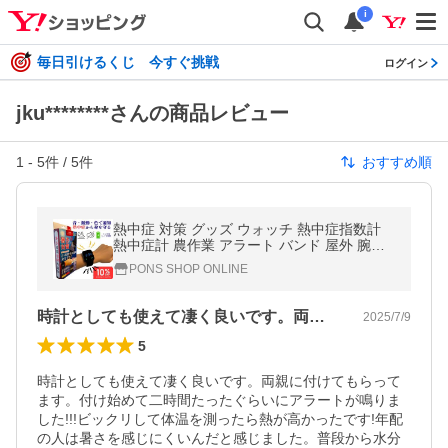
i
毎日引けるくじ 今すぐ挑戦
ログイン
jku********さんの商品レビュー
1
-
5
件 /
5
件
おすすめ順
熱中症 対策 グッズ ウォッチ 熱中症指数計
熱中症計 農作業 アラート バンド 屋外 腕時
計 現場 長時間 スポーツ 工事現場 高齢者 爆
PONS SHOP ONLINE
買
時計としても使えて凄く良いです。両親に…
2025/7/9
5
時計としても使えて凄く良いです。両親に付けてもらって
ます。付け始めて二時間たったぐらいにアラートが鳴りま
した!!!ビックリして体温を測ったら熱が高かったです!年配
の人は暑さを感じにくいんだと感じました。普段から水分