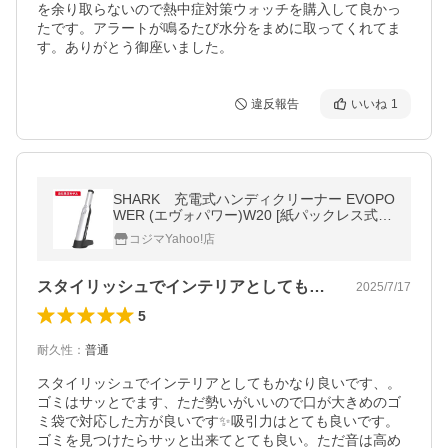
を余り取らないので熱中症対策ウォッチを購入して良かっ
たです。アラートが鳴るたび水分をまめに取ってくれてま
す。ありがとう御座いました。
違反報告
いいね
1
SHARK 充電式ハンディクリーナー EVOPO
WER (エヴォパワー)W20 [紙パックレス式 /
コードレス] WV250J-WH
コジマYahoo!店
スタイリッシュでインテリアとしてもかな…
2025/7/17
5
耐久性
：
普通
スタイリッシュでインテリアとしてもかなり良いです、。
ゴミはサッとでます、ただ勢いがいいので口が大きめのゴ
ミ袋で対応した方が良いです✨吸引力はとても良いです。
ゴミを見つけたらサッと出来てとても良い。ただ音は高め