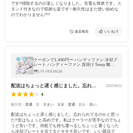
です!!掃除するのが楽しくなりました。充電も簡単です。ス
タンド付きなので収納も楽です✨耐久性はまだ使い始めな
違反報告
いいね
0
クーポンで1,490円〜 ハンディファン 冷却プ
レート ハンディーファン 首掛け 5way 離乳
食 冷ます 卓上扇風機 首かけ扇風機 小型扇風
LFF PREMIUM
機 携帯扇風機 首掛け扇風機
配送はちょっと遅く感じました。忘れられ…
2025/8/11
4
耐久性
：
普通
、
音
：
大きい
、
風量
：
普通
、
効き
：
良い
配送はちょっと遅く感じました。忘れられてるのかと思っ
た!!音はちょっと高めです。私はクーラーが苦手なのでちょ
うど良いです。何処でも持ち運べるしちょっと暑くなった
ら冷却プレートを当てるとキモチ良いです。いい商品で