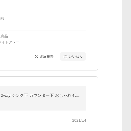
情報
た商品
ライトグレー
違反報告
いいね
0
日本製 燕三条 ステンレスダストボックス 14L×2分別 幅50 ごみ箱 ゴミ箱 ペール キャスター/アジャスター 2way シンク下 カウンター下 おしゃれ 代引不可
2021/5/4