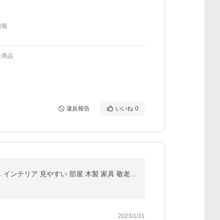
情報
た商品
違反報告
いいね
0
壁掛け時計 掛け時計 北欧 おしゃれ インテリア時計 見やすい 連続秒針 静音 シンプル モダン フレームなし インテリア 見やすい 部屋 木製 家具 敬老の日
2023/1/31